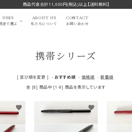
商品代金合計11,000円(税込)以上【送料無料】
USES
ABOUT US
CONTACT
用途で選ぶ
私たちについて
お問い合わせ
携帯シリーズ
大中筆（半切・条幅以
かな
漢字
（作品向き）
上）
写経・御朱印
画筆・絵てがみ
系）
小筆
[ 並び順を変更 ]
-
おすすめ順
-
価格順
-
新着順
全 [8] 商品中 [1-8] 商品を表示しています
贈り物（限定セット）
洗浄剤・その他
てがみ
限定品・セット品
favorite
favorite
フェイスブラシ
チークブラシ
筆
化粧筆