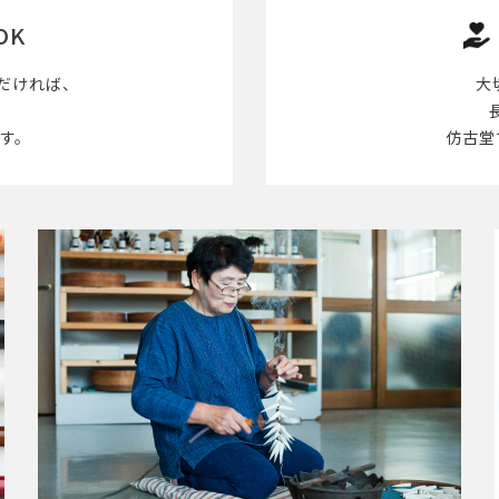
OK
だければ、
大
す。
仿古堂