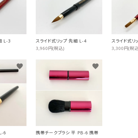
リップブラシ
贈り物（限定セット）
オプション・その他
洗顔ブラシ
 L-3
スライド式リップ 先細 L-4
スライド式リップ
3,960円(税込)
3,300円(税込
favorite
favorite
-6
携帯チークブラシ 平 PB-6 携帯