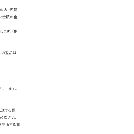
のみ、代替
い金額の全
します。（期
外の返品は一
けします。
発送する際
ください。
を制限する事