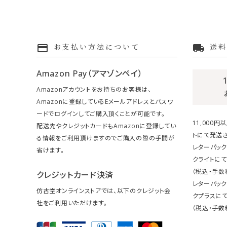
payment
local_shipping
お支払い方法について
送料
Amazon Pay（アマゾンペイ）
Amazonアカウントをお持ちのお客様は、
Amazonに登録しているEメールアドレスとパスワ
ードでログインしてご購入頂くことが可能です。
11,000
配送先やクレジットカードもAmazonに登録してい
トにて発送さ
る情報をご利用頂けますのでご購入の際の手間が
レターパック
省けます。
クライトにて
（税込・手数
クレジットカード決済
レターパッ
仿古堂オンラインストアでは、以下のクレジット会
クプラスにて
社をご利用いただけます。
（税込・手数