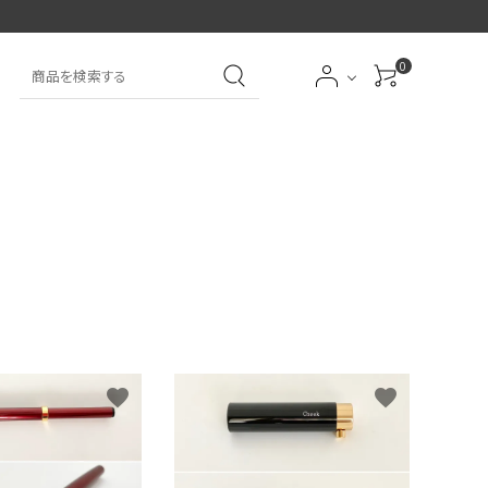
0
大中筆（半紙～条幅向
詩文書
実用書
大中小筆（半紙向き）
き）
前衛
大字
特大筆・珍品筆
学童用（初心者用）
洗浄剤
オプション・その他
favorite
favorite
アイシャドーブラシ
アイブローブラシ
限定品
贈り物