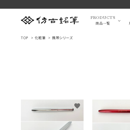
PRODUCTS
商品一覧
TOP
>
化粧筆
>
携帯シリーズ
高級羊毛
ACCOUNT MENU
ようこそ ゲスト 様
小筆（面相
ログイン
新規会員登録
画筆・絵
商品一覧
favorite
用途で選ぶ
高級化粧
私たちについて