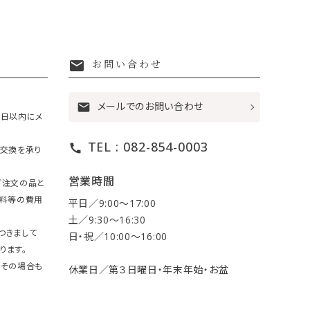
mail
お問い合わせ
メールでのお問い合わせ
mail
7日以内にメ
TEL : 082-854-0003
call
・交換を承り
営業時間
ご注文の品と
送料等の費用
平日／9:00〜17:00
土／9:30〜16:30
つきまして
日・祝／10:00〜16:00
ります。
。その場合も
休業日／第３日曜日・年末年始・お盆