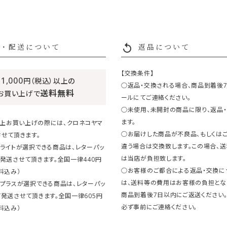
replay
・配送について
返品について
【交換条件】
11,000
円（税込）以上の
○返品・交換される場合、商品到着後
送料無料
お買い上げで
ールにてご連絡ください。
○未使用、未開封の商品に限り、返品
ます。
円以上お買い上げの際には、クロネコヤマ
○お届けした商品が不良品、もしくは
せて頂きます。
違う場合は交換致します。この場合、
ライトが選択できる商品は、レターパッ
は当店が負担致します。
発送させて頂きます。全国一律440円
○お客様のご都合による返品・交換に
料込み）
は、送料等の費用はお客様の負担とな
クプラスが選択できる商品は、レターパッ
商品到着後7日以内にご返送ください
発送させて頂きます。全国一律605円
必ず事前にご連絡ください。
料込み）