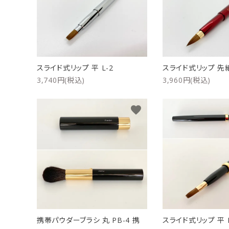
洗浄剤
ご利用ガイド
プライバシーポリシー
スライド式リップ 平 L-2
スライド式リップ 先細
特定商取引法について
3,740円(税込)
3,960円(税込)
お問い合わせ
favorite
携帯パウダーブラシ 丸 PB-4 携
スライド式リップ 平 L