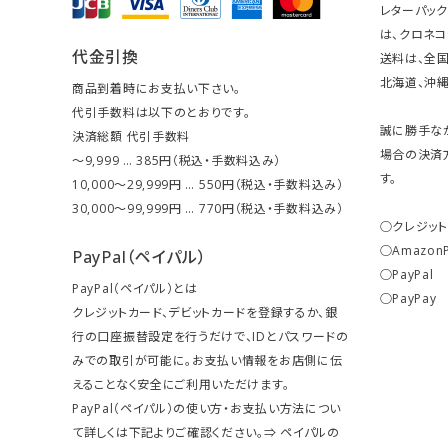
レターパッ
は、クロネコ
代金引換
送料は、全国
北海道、沖縄は
商品到着時にお支払い下さい。
代引手数料は以下のとおりです。
誠に勝手な
決済総額 代引手数料
場合の決済
～9,999 … 385円（税込・手数料込み）
す。
10,000～29,999円 … 550円（税込・手数料込み）
30,000～99,999円 … 770円（税込・手数料込み）
○クレジッ
○Amazon
PayPal（ペイパル）
○PayPal
PayPal（ペイパル）とは
○PayPay
クレジットカード、デビットカードを登録するか、銀
行の口座振替設定を行うだけで、IDとパスワードの
みでの取引が可能に。お支払い情報をお店側に伝
えることなく安全にご利用いただけます。
PayPal（ペイパル）の使い方・お支払い方法につい
て詳しくは下記よりご確認ください。⇒
ペイパルの