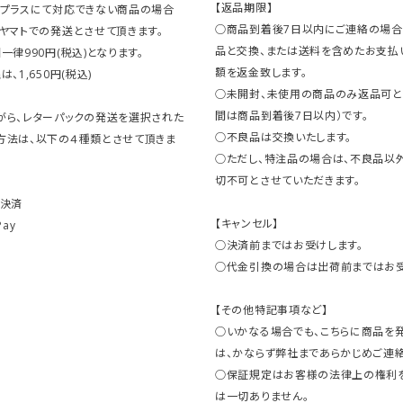
【返品期限】
クプラスにて対応できない商品の場合
○商品到着後7日以内にご連絡の場合
ヤマトでの発送とさせて頂きます。
品と交換、または送料を含めたお支払
一律990円(税込)となります。
額を返金致します。
、1,650円(税込)
○未開封、未使用の商品のみ返品可と
間は商品到着後7日以内）です。
がら、レターパックの発送を選択された
○不良品は交換いたします。
方法は、以下の４種類とさせて頂きま
○ただし、特注品の場合は、不良品以
切不可とさせていただきます。
ト決済
【キャンセル】
Pay
○決済前まではお受けします。
○代金引換の場合は出荷前まではお受
【その他特記事項など】
○いかなる場合でも、こちらに商品を
は、かならず弊社まであらかじめご連絡
○保証規定はお客様の法律上の権利
は一切ありません。