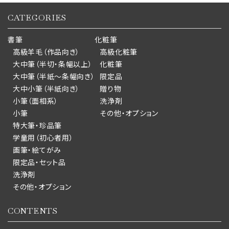
CATEGORIES
書筆
化粧筆
高級羊毛（作品向き）
高級化粧筆
大中筆（半切・条幅以上）
化粧筆
大中筆（半紙～条幅向き）
限定品
大中小筆（半紙向き）
贈り物
小筆（面相系）
洗浄剤
小筆
その他・オプション
特大筆・珍品筆
学童用（初心者用）
画筆・絵てがみ
限定品・セット品
洗浄剤
その他・オプション
CONTENTS