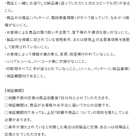
・商品と一緒にお送りした納品書（送っていただくときはコピーでも可）がある
こと。
・商品の付属品（パッケージ、取説等書類等）がすべて揃っていて、なおかつ損
傷がないこと。
・お客様による商品の取り扱い不注意で、落下等の不適切な扱いがないこと。
・製品の仕様書に記されている使用条件、または使用上の注意事項等を逸脱
して使用されていないこと。
・お客様によって情報の書き換え、変更、改造等行われていないこと。
・シリアルシール、バーコード等に欠損がないこと。
・印刷物すべてに手が加えられていないこと。（シール、パッケージ、納品書等）
・保証期間内であること。
【保証期間】
○初期不良の交換は商品到着後7日以内とさせていただきます。
○保証期間は、商品がお客様のお手元に届いてからの日数です。
○保証期間内であっても、上記「初期不良品について」の項目を満たしている
必要があります。
○条件が満たされていると判断した場合は同製品と交換、あるいは同等品と
交換させていただきます。