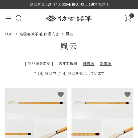
商品代金合計11,000円(税込)以上【送料無料】
0
menu
TOP
>
高級書筆羊毛 作品向き
>
風云
風云
ACCOUNT MENU
[ 並び順を変更 ]
-
おすすめ順
-
価格順
-
新着順
ようこそ ゲスト 様
全 [4] 商品中 [1-4] 商品を表示しています
ログイン
新規会員登録
favorite
favorite
商品一覧
用途で選ぶ
私たちについて