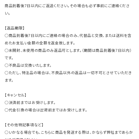
商品到着後7日以内にご返送ください。その場合も必ず事前にご連絡くださ
い。
【返品期限】
○商品到着後7日以内にご連絡の場合のみ、代替品と交換、または送料を含
めたお支払い金額の全額を返金致します。
○未開封、未使用の商品のみ返品可とします。（期間は商品到着後7日以内）
です。
○不良品は交換いたします。
○ただし、特注品の場合は、不良品以外の返品は一切不可とさせていただき
ます。
【キャンセル】
○決済前まではお受けします。
○代金引換の場合は出荷前まではお受けします。
【その他特記事項など】
○いかなる場合でも、こちらに商品を発送する際は、かならず弊社まであらか