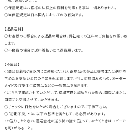
じめご連絡ください。
○保証規定はお客様の法律上の権利を制限する事は一切ありません。
○当保証規定は日本国内においてのみ有効です。
【返品送料】
○お客様のご都合による返品の場合は、弊社宛ての送料のご負担をお願い致
します。
○不良品の場合は送料着払いにて返品願います。
【不良品】
○商品到着後7日以内にご連絡ください。正規品/代替品と交換または送料を
含めたお支払い金額の全額を返金致します。但し、使用済みのもの、オーダー
メイド及び受注生産商品などの一部商品を除きます。
○こちらで確認させていただいて、初期不良と認められた場合、同製品または
同等品と交換させていただきます。
○チェックに日数をいただく場合もございますのでご了承下さい。
○「初期不良」とは、以下の基準を満たしている必要があります。
・お送りしたときの、運送会社の送り状の控え（送っていただくときはコピーで
も可）があること。