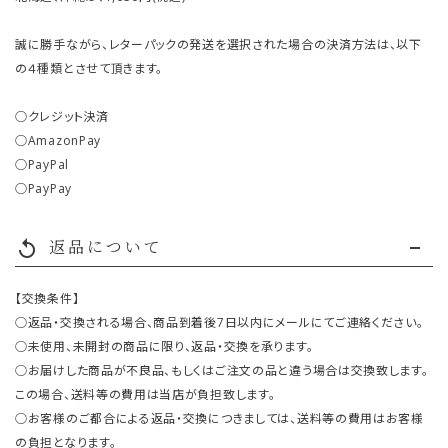
誠に勝手ながら、レターパックの発送を選択された場合の決済方法は、以下
の４種類とさせて頂きます。
○クレジット決済
○AmazonPay
○PayPal
○PayPay
返品について
replay
【交換条件】
○返品・交換される場合、商品到着後7日以内にメールにてご連絡ください。
○未使用、未開封の商品に限り、返品・交換を承ります。
○お届けした商品が不良品、もしくはご注文の品と違う場合は交換致します。
この場合、送料等の費用は当店が負担致します。
○お客様のご都合による返品・交換につきましては、送料等の費用はお客様
の負担となります。