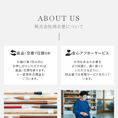
キーワード
ABOUT US
株式会社仿古堂について
カテゴリー
返品・交換7日間OK
安心アフターサービス
検索する
お届け後7日以内に
大切なあなたの筆を
お申し付けいただければ、
より快適に、
長く使って
返品・交換を承ります。
いただけるように、
※一部除外の商品も
仿古堂では修理サービスを行って
ございます。
います。