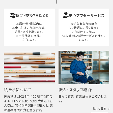
返品・交換7日間OK
安心アフターサービス
検索する
お届け後7日以内に
大切なあなたの筆を
お申し付けいただければ、
より快適に、
長く使って
返品・交換を承ります。
いただけるように、
※一部除外の商品も
仿古堂では修理サービスを行って
ございます。
います。
私たちについて
職人・スタッフ紹介
仿古堂は、2024年、125周年を迎え
日々の作業、作業風景をご紹介しま
ます。 日本の伝統・文化【大和心】を
す。
大切に、次代を担う筆作り職人と、書
詳しく見る
家達の育成に力を注ぎます。