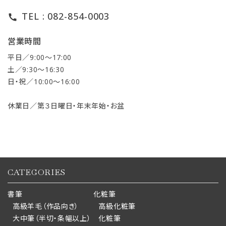
TEL : 082-854-0003
call
営業時間
平日／9:00〜17:00
土／9:30〜16:30
日・祝／10:00〜16:00
休業日／第３日曜日・年末年始・お盆
CATEGORIES
書筆
化粧筆
高級羊毛（作品向き）
高級化粧筆
大中筆（半切・条幅以上）
化粧筆