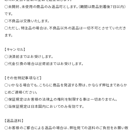
○未開封、未使用の商品のみ返品可とします。（期間は商品到着後7日以内）
です。
○不良品は交換いたします。
○ただし、特注品の場合は、不良品以外の返品は一切不可とさせていただき
ます。
【キャンセル】
○決済前まではお受けします。
○代金引換の場合は出荷前まではお受けします。
【その他特記事項など】
○いかなる場合でも、こちらに商品を発送する際は、かならず弊社まであらか
じめご連絡ください。
○保証規定はお客様の法律上の権利を制限する事は一切ありません。
○当保証規定は日本国内においてのみ有効です。
【返品送料】
○お客様のご都合による返品の場合は、弊社宛ての送料のご負担をお願い致