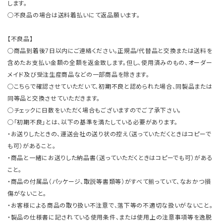
します。
○不良品の場合は送料着払いにて返品願います。
【不良品】
○商品到着後7日以内にご連絡ください。正規品/代替品と交換または送料を
含めたお支払い金額の全額を返金致します。但し、使用済みのもの、オーダー
メイド及び受注生産商品などの一部商品を除きます。
○こちらで確認させていただいて、初期不良と認められた場合、同製品または
同等品と交換させていただきます。
○チェックに日数をいただく場合もございますのでご了承下さい。
○「初期不良」とは、以下の基準を満たしている必要があります。
・お送りしたときの、運送会社の送り状の控え（送っていただくときはコピーで
も可）があること。
・商品と一緒にお送りした納品書（送っていただくときはコピーでも可）がある
こと。
・商品の付属品（パッケージ、取説等書類等）がすべて揃っていて、なおかつ損
傷がないこと。
・お客様による商品の取り扱い不注意で、落下等の不適切な扱いがないこと。
・製品の仕様書に記されている使用条件、または使用上の注意事項等を逸脱