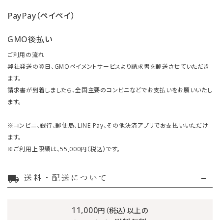
PayPay（ペイペイ）
GMO後払い
ご利用の流れ
弊社発送の翌日、GMOペイメントサービスより請求書を郵送させていただき
ます。
請求書が到着しましたら、全国主要のコンビニなどでお支払いをお願いいたし
ます。
※コンビニ、銀行、郵便局、LINE Pay、その他決済アプリでお支払いいただけ
ます。
※ご利用上限額は、55,000円（税込）です。
送料・配送について
local_shipping
11,000
円（税込）以上の