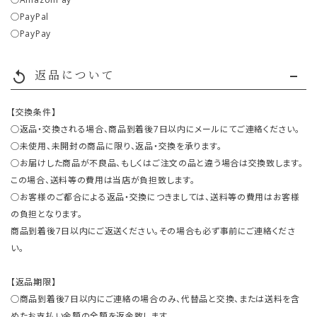
○PayPal
○PayPay
返品について
replay
【交換条件】
○返品・交換される場合、商品到着後7日以内にメールにてご連絡ください。
○未使用、未開封の商品に限り、返品・交換を承ります。
○お届けした商品が不良品、もしくはご注文の品と違う場合は交換致します。
この場合、送料等の費用は当店が負担致します。
○お客様のご都合による返品・交換につきましては、送料等の費用はお客様
の負担となります。
商品到着後7日以内にご返送ください。その場合も必ず事前にご連絡くださ
い。
【返品期限】
○商品到着後7日以内にご連絡の場合のみ、代替品と交換、または送料を含
めたお支払い金額の全額を返金致します。