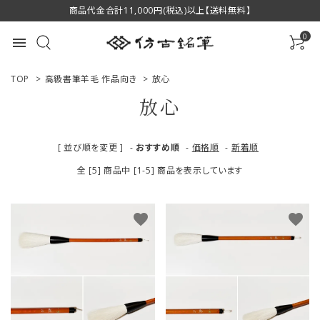
商品代金合計11,000円(税込)以上【送料無料】
0
menu
TOP
>
高級書筆羊毛 作品向き
>
放心
放心
ACCOUNT MENU
[ 並び順を変更 ]
-
おすすめ順
-
価格順
-
新着順
ようこそ ゲスト 様
全 [5] 商品中 [1-5] 商品を表示しています
ログイン
新規会員登録
favorite
favorite
商品一覧
用途で選ぶ
私たちについて