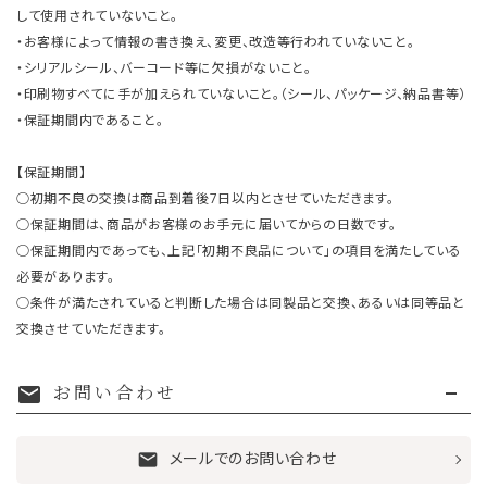
して使用されていないこと。
・お客様によって情報の書き換え、変更、改造等行われていないこと。
・シリアルシール、バーコード等に欠損がないこと。
・印刷物すべてに手が加えられていないこと。（シール、パッケージ、納品書等）
・保証期間内であること。
【保証期間】
○初期不良の交換は商品到着後7日以内とさせていただきます。
○保証期間は、商品がお客様のお手元に届いてからの日数です。
○保証期間内であっても、上記「初期不良品について」の項目を満たしている
必要があります。
○条件が満たされていると判断した場合は同製品と交換、あるいは同等品と
交換させていただきます。
お問い合わせ
mail
メールでのお問い合わせ
mail