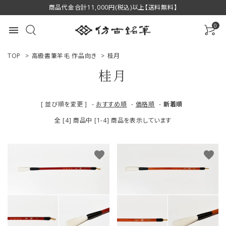
商品代金合計11,000円(税込)以上【送料無料】
0
menu
TOP
>
高級書筆羊毛 作品向き
>
桂月
桂月
ACCOUNT MENU
[ 並び順を変更 ]
-
おすすめ順
-
価格順
-
新着順
ようこそ ゲスト 様
全 [4] 商品中 [1-4] 商品を表示しています
ログイン
新規会員登録
favorite
favorite
商品一覧
用途で選ぶ
私たちについて