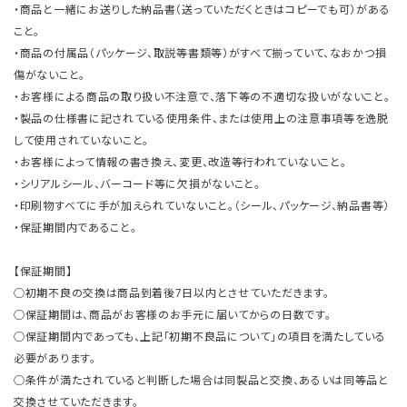
・商品と一緒にお送りした納品書（送っていただくときはコピーでも可）がある
こと。
・商品の付属品（パッケージ、取説等書類等）がすべて揃っていて、なおかつ損
傷がないこと。
・お客様による商品の取り扱い不注意で、落下等の不適切な扱いがないこと。
・製品の仕様書に記されている使用条件、または使用上の注意事項等を逸脱
して使用されていないこと。
・お客様によって情報の書き換え、変更、改造等行われていないこと。
・シリアルシール、バーコード等に欠損がないこと。
・印刷物すべてに手が加えられていないこと。（シール、パッケージ、納品書等）
・保証期間内であること。
【保証期間】
○初期不良の交換は商品到着後7日以内とさせていただきます。
○保証期間は、商品がお客様のお手元に届いてからの日数です。
○保証期間内であっても、上記「初期不良品について」の項目を満たしている
必要があります。
○条件が満たされていると判断した場合は同製品と交換、あるいは同等品と
交換させていただきます。