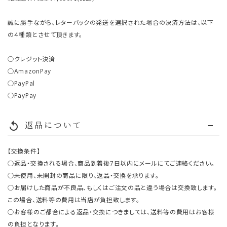
誠に勝手ながら、レターパックの発送を選択された場合の決済方法は、以下
の４種類とさせて頂きます。
○クレジット決済
○AmazonPay
○PayPal
○PayPay
返品について
replay
【交換条件】
○返品・交換される場合、商品到着後7日以内にメールにてご連絡ください。
○未使用、未開封の商品に限り、返品・交換を承ります。
○お届けした商品が不良品、もしくはご注文の品と違う場合は交換致します。
この場合、送料等の費用は当店が負担致します。
○お客様のご都合による返品・交換につきましては、送料等の費用はお客様
の負担となります。