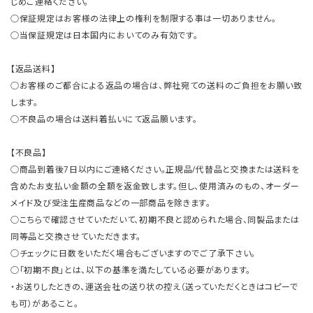
じめご連絡ください。
○保証規定はお客様の法律上の権利を制限する事は一切ありません。
○当保証規定は日本国内においてのみ有効です。
【返品送料】
○お客様のご都合による返品の場合は、弊社宛ての送料のご負担をお願い致
します。
○不良品の場合は送料着払いにて返品願います。
【不良品】
○商品到着後7日以内にご連絡ください。正規品/代替品と交換または送料を
含めたお支払い金額の全額を返金致します。但し、使用済みのもの、オーダー
メイド及び受注生産商品などの一部商品を除きます。
○こちらで確認させていただいて、初期不良と認められた場合、同製品または
同等品と交換させていただきます。
○チェックに日数をいただく場合もございますのでご了承下さい。
○「初期不良」とは、以下の基準を満たしている必要があります。
・お送りしたときの、運送会社の送り状の控え（送っていただくときはコピーで
も可）があること。