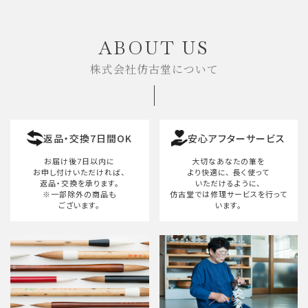
キーワード
ABOUT US
株式会社仿古堂について
カテゴリー
返品・交換7日間OK
安心アフターサービス
検索する
お届け後7日以内に
大切なあなたの筆を
お申し付けいただければ、
より快適に、
長く使って
返品・交換を承ります。
いただけるように、
※一部除外の商品も
仿古堂では修理サービスを行って
ございます。
います。