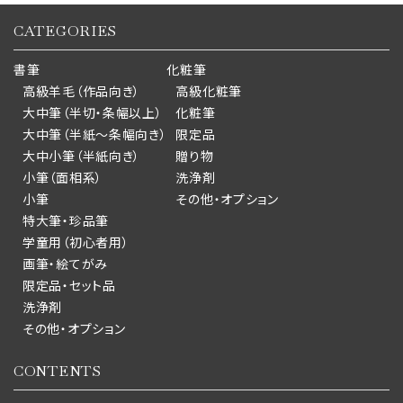
CATEGORIES
書筆
化粧筆
高級羊毛（作品向き）
高級化粧筆
大中筆（半切・条幅以上）
化粧筆
大中筆（半紙～条幅向き）
限定品
大中小筆（半紙向き）
贈り物
小筆（面相系）
洗浄剤
小筆
その他・オプション
特大筆・珍品筆
学童用（初心者用）
画筆・絵てがみ
限定品・セット品
洗浄剤
その他・オプション
CONTENTS