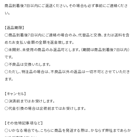
商品到着後7日以内にご返送ください。その場合も必ず事前にご連絡くださ
い。
【返品期限】
○商品到着後7日以内にご連絡の場合のみ、代替品と交換、または送料を含
めたお支払い金額の全額を返金致します。
○未開封、未使用の商品のみ返品可とします。（期間は商品到着後7日以内）
です。
○不良品は交換いたします。
○ただし、特注品の場合は、不良品以外の返品は一切不可とさせていただき
ます。
【キャンセル】
○決済前まではお受けします。
○代金引換の場合は出荷前まではお受けします。
【その他特記事項など】
○いかなる場合でも、こちらに商品を発送する際は、かならず弊社まであらか