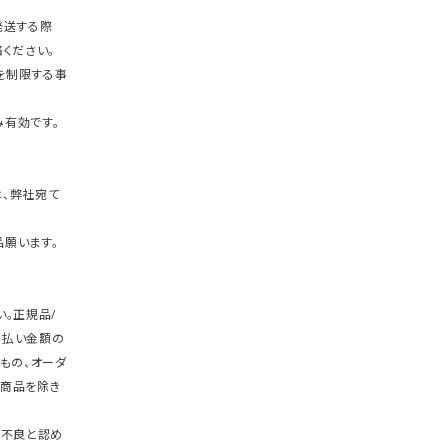
発送する際
ください。
を制限する事
有効です。
、弊社宛て
願います。
。正規品/
支払い金額の
もの、オーダ
商品を除き
期不良と認め