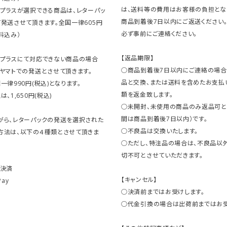
は、送料等の費用はお客様の負担とな
クプラスが選択できる商品は、レターパッ
商品到着後7日以内にご返送ください
発送させて頂きます。全国一律605円
必ず事前にご連絡ください。
料込み）
【返品期限】
クプラスにて対応できない商品の場合
○商品到着後7日以内にご連絡の場合
ヤマトでの発送とさせて頂きます。
品と交換、または送料を含めたお支払
一律990円(税込)となります。
額を返金致します。
、1,650円(税込)
○未開封、未使用の商品のみ返品可と
間は商品到着後7日以内）です。
がら、レターパックの発送を選択された
○不良品は交換いたします。
方法は、以下の４種類とさせて頂きま
○ただし、特注品の場合は、不良品以
切不可とさせていただきます。
ト決済
【キャンセル】
Pay
○決済前まではお受けします。
○代金引換の場合は出荷前まではお受