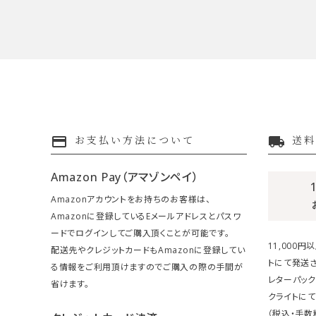
payment
local_shipping
お支払い方法について
送料
Amazon Pay（アマゾンペイ）
Amazonアカウントをお持ちのお客様は、
Amazonに登録しているEメールアドレスとパスワ
ードでログインしてご購入頂くことが可能です。
11,000
配送先やクレジットカードもAmazonに登録してい
トにて発送さ
る情報をご利用頂けますのでご購入の際の手間が
レターパック
省けます。
クライトにて
（税込・手数