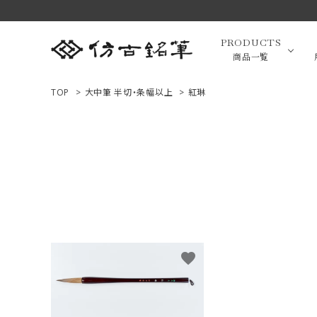
PRODUCTS
商品一覧
TOP
>
大中筆 半切・条幅以上
>
紅琳
高級羊毛
ACCOUNT MENU
ようこそ ゲスト 様
小筆（面相
ログイン
新規会員登録
画筆・絵
商品一覧
favorite
用途で選ぶ
高級化粧
私たちについて