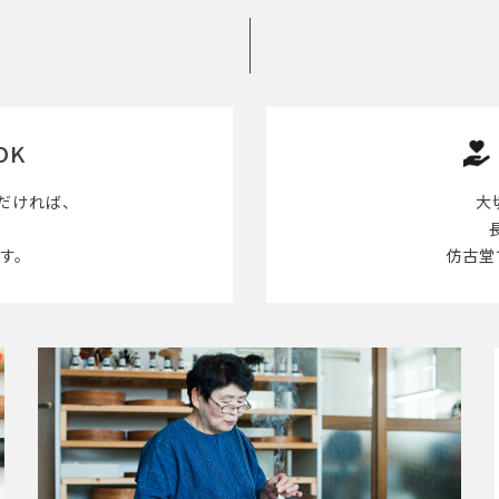
OK
だければ、
大
す。
仿古堂