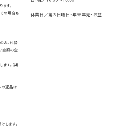
ります。
。その場合も
休業日／第３日曜日・年末年始・お盆
のみ、代替
い金額の全
します。（期
外の返品は一
けします。