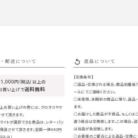
replay
・配送について
返品について
【交換条件】
11,000
円（税込）以上の
○返品・交換される場合、商品到着後
送料無料
お買い上げで
ールにてご連絡ください。
○未使用、未開封の商品に限り、返品
ます。
円以上お買い上げの際には、クロネコヤマ
○お届けした商品が不良品、もしくは
せて頂きます。
違う場合は交換致します。この場合、
ライトが選択できる商品は、レターパッ
は当店が負担致します。
発送させて頂きます。全国一律440円
○お客様のご都合による返品・交換に
料込み）