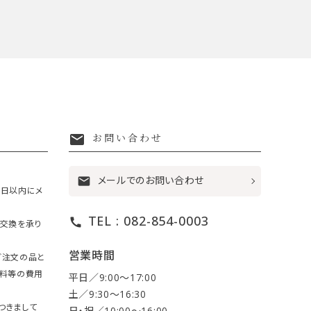
mail
お問い合わせ
メールでのお問い合わせ
mail
7日以内にメ
TEL : 082-854-0003
call
・交換を承り
営業時間
ご注文の品と
送料等の費用
平日／9:00〜17:00
土／9:30〜16:30
つきまして
日・祝／10:00〜16:00