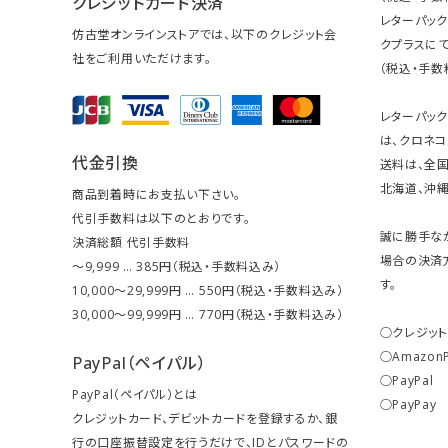
クレジットカード決済
レターパッ
仿古堂オンラインストアでは、以下のクレジット会
クプラスにて
社をご利用いただけます。
（税込・手数
レターパッ
は、クロネコ
代金引換
送料は、全国
北海道、沖縄は
商品到着時にお支払い下さい。
代引手数料は以下のとおりです。
誠に勝手な
決済総額 代引手数料
場合の決済
～9,999 … 385円（税込・手数料込み）
す。
10,000～29,999円 … 550円（税込・手数料込み）
30,000～99,999円 … 770円（税込・手数料込み）
○クレジッ
○Amazon
PayPal（ペイパル）
○PayPal
PayPal（ペイパル）とは
○PayPay
クレジットカード、デビットカードを登録するか、銀
行の口座振替設定を行うだけで、IDとパスワードの