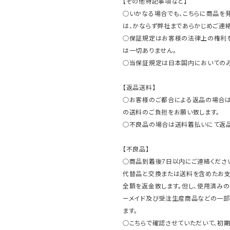
【その他特記事項など】
○いかなる場合でも、こちらに商品を
は、かならず弊社まであらかじめご連絡
○保証規定はお客様の法律上の権利
は一切ありません。
○当保証規定は日本国内においてのみ
【返品送料】
○お客様のご都合による返品の場合は
の送料のご負担をお願い致します。
○不良品の場合は送料着払いにて返品
【不良品】
○商品到着後7日以内にご連絡ください
代替品と交換または送料を含めたお
全額を返金致します。但し、使用済みの
ーメイド及び受注生産商品などの一部
ます。
○こちらで確認させていただいて、初