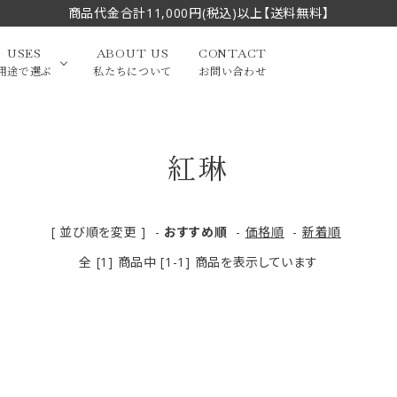
商品代金合計11,000円(税込)以上【送料無料】
USES
ABOUT US
CONTACT
用途で選ぶ
私たちについて
お問い合わせ
紅琳
大中筆（半切・条幅以
かな
漢字
（作品向き）
上）
写経・御朱印
画筆・絵てがみ
系）
小筆
[ 並び順を変更 ]
-
おすすめ順
-
価格順
-
新着順
全 [1] 商品中 [1-1] 商品を表示しています
贈り物（限定セット）
洗浄剤・その他
てがみ
限定品・セット品
フェイスブラシ
チークブラシ
筆
化粧筆