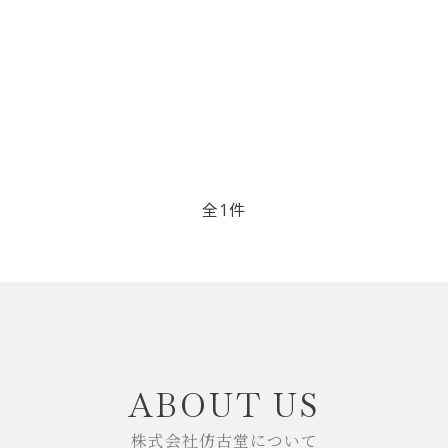
リップブラシ
贈り物（限定セット）
オプション・その他
洗顔ブラシ
全1件
close
ABOUT US
株式会社仿古堂について