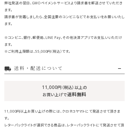
弊社発送の翌日、GMOペイメントサービスより請求書を郵送させていただき
ます。
請求書が到着しましたら、全国主要のコンビニなどでお支払いをお願いいたし
ます。
※コンビニ、銀行、郵便局、LINE Pay、その他決済アプリでお支払いいただけ
ます。
※ご利用上限額は、55,000円（税込）です。
送料・配送について
local_shipping
11,000
円（税込）以上の
送料無料
お買い上げで
11,000円以上お買い上げの際には、クロネコヤマトにて発送させて頂きま
す。
レターパックライトが選択できる商品は、レターパックライトにて発送させて頂