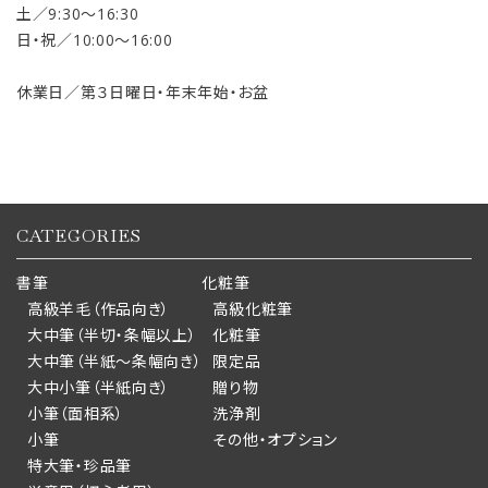
土／9:30〜16:30
日・祝／10:00〜16:00
休業日／第３日曜日・年末年始・お盆
CATEGORIES
書筆
化粧筆
高級羊毛（作品向き）
高級化粧筆
大中筆（半切・条幅以上）
化粧筆
大中筆（半紙～条幅向き）
限定品
大中小筆（半紙向き）
贈り物
小筆（面相系）
洗浄剤
小筆
その他・オプション
特大筆・珍品筆