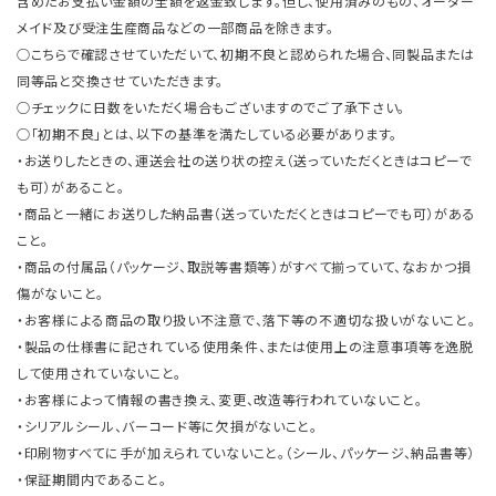
含めたお支払い金額の全額を返金致します。但し、使用済みのもの、オーダー
メイド及び受注生産商品などの一部商品を除きます。
○こちらで確認させていただいて、初期不良と認められた場合、同製品または
同等品と交換させていただきます。
○チェックに日数をいただく場合もございますのでご了承下さい。
○「初期不良」とは、以下の基準を満たしている必要があります。
・お送りしたときの、運送会社の送り状の控え（送っていただくときはコピーで
も可）があること。
・商品と一緒にお送りした納品書（送っていただくときはコピーでも可）がある
こと。
・商品の付属品（パッケージ、取説等書類等）がすべて揃っていて、なおかつ損
傷がないこと。
・お客様による商品の取り扱い不注意で、落下等の不適切な扱いがないこと。
・製品の仕様書に記されている使用条件、または使用上の注意事項等を逸脱
して使用されていないこと。
・お客様によって情報の書き換え、変更、改造等行われていないこと。
・シリアルシール、バーコード等に欠損がないこと。
・印刷物すべてに手が加えられていないこと。（シール、パッケージ、納品書等）
・保証期間内であること。