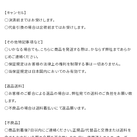
【キャンセル】
○決済前まではお受けします。
○代金引換の場合は出荷前まではお受けします。
【その他特記事項など】
○いかなる場合でも、こちらに商品を発送する際は、かならず弊社まであらか
じめご連絡ください。
○保証規定はお客様の法律上の権利を制限する事は一切ありません。
○当保証規定は日本国内においてのみ有効です。
【返品送料】
○お客様のご都合による返品の場合は、弊社宛ての送料のご負担をお願い致
します。
○不良品の場合は送料着払いにて返品願います。
【不良品】
○商品到着後7日以内にご連絡ください。正規品/代替品と交換または送料を