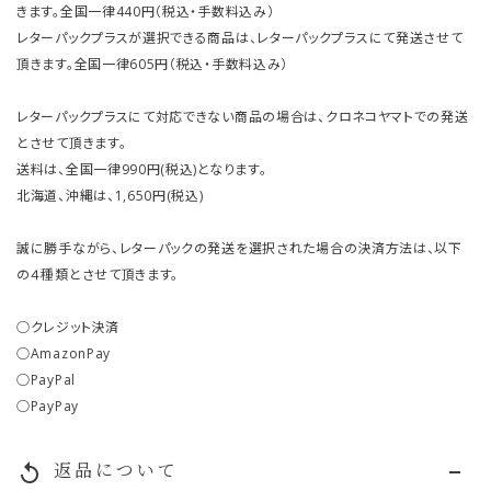
きます。全国一律440円（税込・手数料込み）
レターパックプラスが選択できる商品は、レターパックプラスにて発送させて
頂きます。全国一律605円（税込・手数料込み）
レターパックプラスにて対応できない商品の場合は、クロネコヤマトでの発送
とさせて頂きます。
送料は、全国一律990円(税込)となります。
北海道、沖縄は、1,650円(税込)
誠に勝手ながら、レターパックの発送を選択された場合の決済方法は、以下
の４種類とさせて頂きます。
○クレジット決済
○AmazonPay
○PayPal
○PayPay
返品について
replay