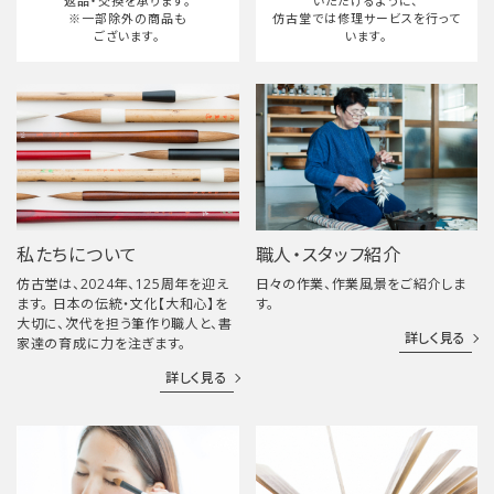
返品・交換を承ります。
いただけるように、
※一部除外の商品も
仿古堂では修理サービスを行って
ございます。
います。
私たちについて
職人・スタッフ紹介
仿古堂は、2024年、125周年を迎え
日々の作業、作業風景をご紹介しま
ます。 日本の伝統・文化【大和心】を
す。
大切に、次代を担う筆作り職人と、書
詳しく見る
家達の育成に力を注ぎます。
詳しく見る