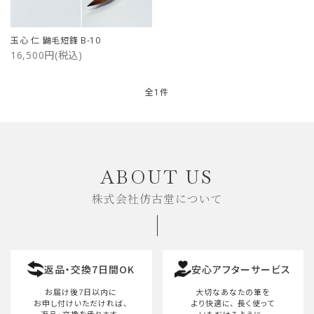
ご利用ガイド
玉心 仁 鼬毛短鋒 B-10
16,500円(税込)
プライバシーポリシー
特定商取引法について
全1件
お問い合わせ
キーワード
ABOUT US
株式会社仿古堂について
カテゴリー
返品・交換7日間OK
安心アフターサービス
検索する
お届け後7日以内に
大切なあなたの筆を
お申し付けいただければ、
より快適に、
長く使って