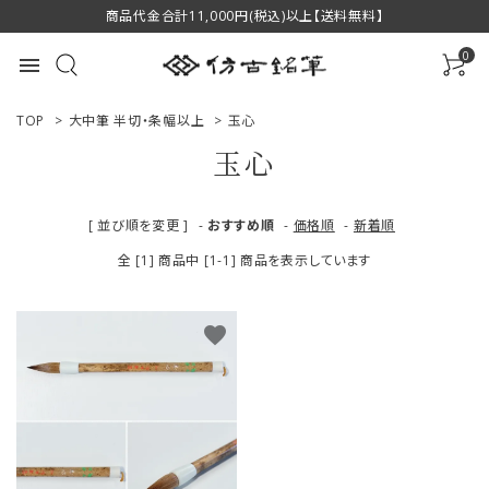
商品代金合計11,000円(税込)以上【送料無料】
0
menu
TOP
>
大中筆 半切・条幅以上
>
玉心
玉心
ACCOUNT MENU
[ 並び順を変更 ]
-
おすすめ順
-
価格順
-
新着順
ようこそ ゲスト 様
全 [1] 商品中 [1-1] 商品を表示しています
ログイン
新規会員登録
favorite
商品一覧
用途で選ぶ
私たちについて