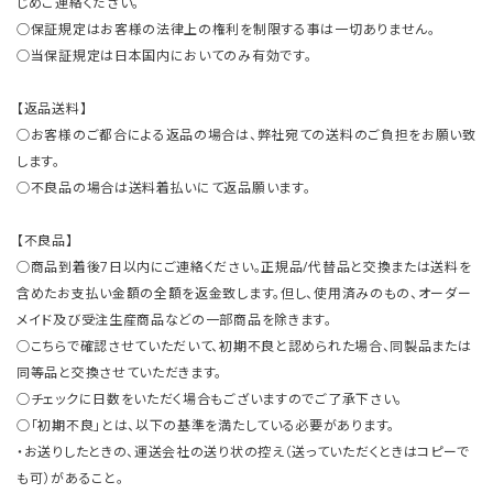
じめご連絡ください。
○保証規定はお客様の法律上の権利を制限する事は一切ありません。
○当保証規定は日本国内においてのみ有効です。
【返品送料】
○お客様のご都合による返品の場合は、弊社宛ての送料のご負担をお願い致
します。
○不良品の場合は送料着払いにて返品願います。
【不良品】
○商品到着後7日以内にご連絡ください。正規品/代替品と交換または送料を
含めたお支払い金額の全額を返金致します。但し、使用済みのもの、オーダー
メイド及び受注生産商品などの一部商品を除きます。
○こちらで確認させていただいて、初期不良と認められた場合、同製品または
同等品と交換させていただきます。
○チェックに日数をいただく場合もございますのでご了承下さい。
○「初期不良」とは、以下の基準を満たしている必要があります。
・お送りしたときの、運送会社の送り状の控え（送っていただくときはコピーで
も可）があること。