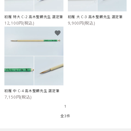
ご利用ガイド
初雁 特大 C-2 高木聖鶴先生 選定筆
初雁 大 C-3 高木聖鶴先生 選定筆
12,100円(税込)
9,900円(税込)
プライバシーポリシー
favorite
特定商取引法について
お問い合わせ
初雁 中 C-4 高木聖鶴先生 選定筆
7,150円(税込)
1
全3件