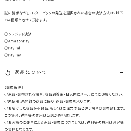
誠に勝手ながら、レターパックの発送を選択された場合の決済方法は、以下
の４種類とさせて頂きます。
○クレジット決済
○AmazonPay
○PayPal
○PayPay
返品について
replay
【交換条件】
○返品・交換される場合、商品到着後7日以内にメールにてご連絡ください。
○未使用、未開封の商品に限り、返品・交換を承ります。
○お届けした商品が不良品、もしくはご注文の品と違う場合は交換致します。
この場合、送料等の費用は当店が負担致します。
○お客様のご都合による返品・交換につきましては、送料等の費用はお客様
の負担となります。