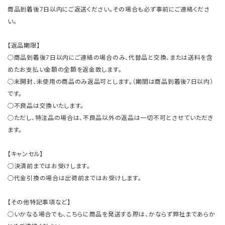
商品到着後7日以内にご返送ください。その場合も必ず事前にご連絡くださ
い。
【返品期限】
○商品到着後7日以内にご連絡の場合のみ、代替品と交換、または送料を含
めたお支払い金額の全額を返金致します。
○未開封、未使用の商品のみ返品可とします。（期間は商品到着後7日以内）
です。
○不良品は交換いたします。
○ただし、特注品の場合は、不良品以外の返品は一切不可とさせていただき
ます。
【キャンセル】
○決済前まではお受けします。
○代金引換の場合は出荷前まではお受けします。
【その他特記事項など】
○いかなる場合でも、こちらに商品を発送する際は、かならず弊社まであらか