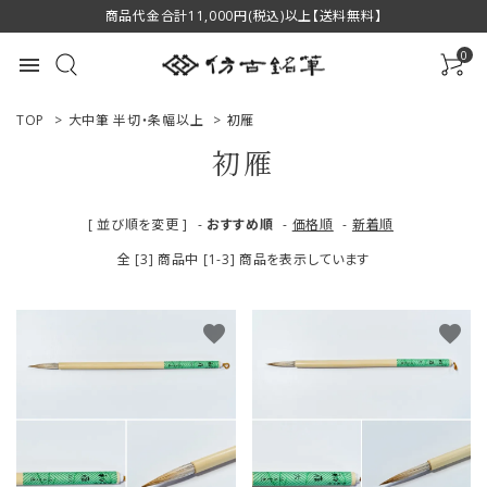
商品代金合計11,000円(税込)以上【送料無料】
0
menu
TOP
>
大中筆 半切・条幅以上
>
初雁
初雁
ACCOUNT MENU
[ 並び順を変更 ]
-
おすすめ順
-
価格順
-
新着順
ようこそ ゲスト 様
全 [3] 商品中 [1-3] 商品を表示しています
ログイン
新規会員登録
favorite
favorite
商品一覧
用途で選ぶ
私たちについて