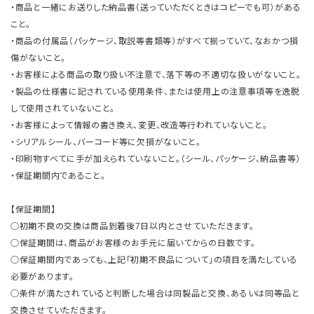
・商品と一緒にお送りした納品書（送っていただくときはコピーでも可）がある
こと。
・商品の付属品（パッケージ、取説等書類等）がすべて揃っていて、なおかつ損
傷がないこと。
・お客様による商品の取り扱い不注意で、落下等の不適切な扱いがないこと。
・製品の仕様書に記されている使用条件、または使用上の注意事項等を逸脱
して使用されていないこと。
・お客様によって情報の書き換え、変更、改造等行われていないこと。
・シリアルシール、バーコード等に欠損がないこと。
・印刷物すべてに手が加えられていないこと。（シール、パッケージ、納品書等）
・保証期間内であること。
【保証期間】
○初期不良の交換は商品到着後7日以内とさせていただきます。
○保証期間は、商品がお客様のお手元に届いてからの日数です。
○保証期間内であっても、上記「初期不良品について」の項目を満たしている
必要があります。
○条件が満たされていると判断した場合は同製品と交換、あるいは同等品と
交換させていただきます。