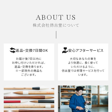
キーワード
ABOUT US
株式会社仿古堂について
カテゴリー
返品・交換7日間OK
安心アフターサービス
検索する
お届け後7日以内に
大切なあなたの筆を
お申し付けいただければ、
より快適に、
長く使って
返品・交換を承ります。
いただけるように、
※一部除外の商品も
仿古堂では修理サービスを行って
ございます。
います。