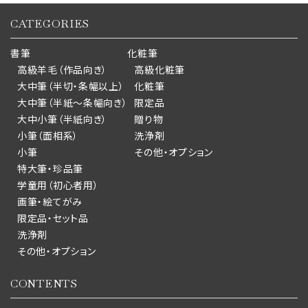
CATEGORIES
書筆
化粧筆
高級羊毛（作品向き）
高級化粧筆
大中筆（半切・条幅以上）
化粧筆
大中筆（半紙～条幅向き）
限定品
大中小筆（半紙向き）
贈り物
小筆（面相系）
洗浄剤
小筆
その他・オプション
特大筆・珍品筆
学童用（初心者用）
画筆・絵てがみ
限定品・セット品
洗浄剤
その他・オプション
CONTENTS