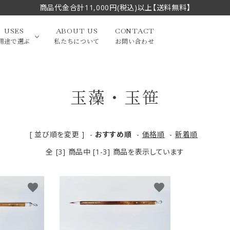
商品代金合計11,000円(税込)以上【送料無料】
USES
ABOUT US
CONTACT
用途で選ぶ
私たちについて
お問い合わせ
玉藻・玉笹
大中筆（半切・条幅以
かな
漢字
（作品向き）
上）
写経・御朱印
画筆・絵てがみ
系）
小筆
[ 並び順を変更 ]
-
おすすめ順
-
価格順
-
新着順
全 [3] 商品中 [1-3] 商品を表示しています
贈り物（限定セット）
洗浄剤・その他
てがみ
限定品・セット品
favorite
favorite
フェイスブラシ
チークブラシ
筆
化粧筆