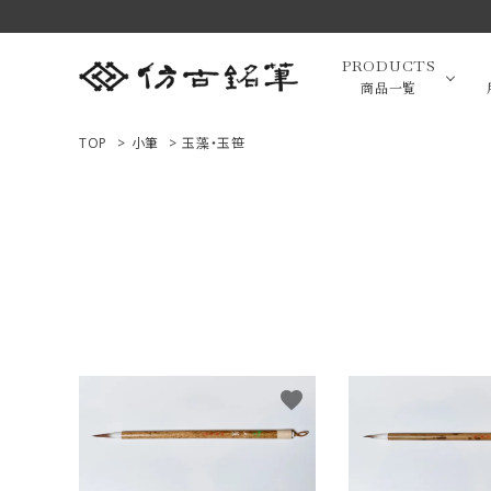
PRODUCTS
商品一覧
TOP
>
小筆
>
玉藻・玉笹
高級羊毛
ACCOUNT MENU
ようこそ ゲスト 様
小筆（面相
ログイン
新規会員登録
画筆・絵
商品一覧
favorite
用途で選ぶ
高級化粧
私たちについて