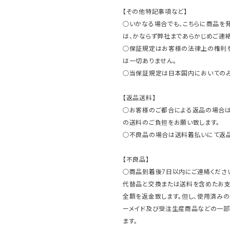
【その他特記事項など】
○いかなる場合でも、こちらに商品を
は、かならず弊社まであらかじめご連絡
○保証規定はお客様の法律上の権利
は一切ありません。
○当保証規定は日本国内においてのみ
【返品送料】
○お客様のご都合による返品の場合は
の送料のご負担をお願い致します。
○不良品の場合は送料着払いにて返品
【不良品】
○商品到着後7日以内にご連絡ください
代替品と交換または送料を含めたお
全額を返金致します。但し、使用済みの
ーメイド及び受注生産商品などの一部
ます。