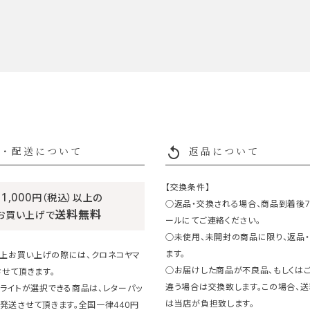
replay
・配送について
返品について
【交換条件】
11,000
円（税込）以上の
○返品・交換される場合、商品到着後
送料無料
お買い上げで
ールにてご連絡ください。
○未使用、未開封の商品に限り、返品
ます。
円以上お買い上げの際には、クロネコヤマ
○お届けした商品が不良品、もしくは
せて頂きます。
違う場合は交換致します。この場合、
ライトが選択できる商品は、レターパッ
は当店が負担致します。
発送させて頂きます。全国一律440円