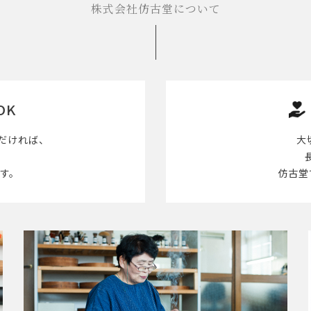
株式会社仿古堂について
OK
だければ、
大
す。
仿古堂