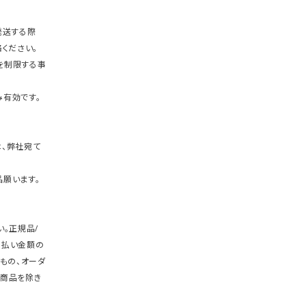
発送する際
ください。
を制限する事
有効です。
、弊社宛て
願います。
。正規品/
支払い金額の
もの、オーダ
商品を除き