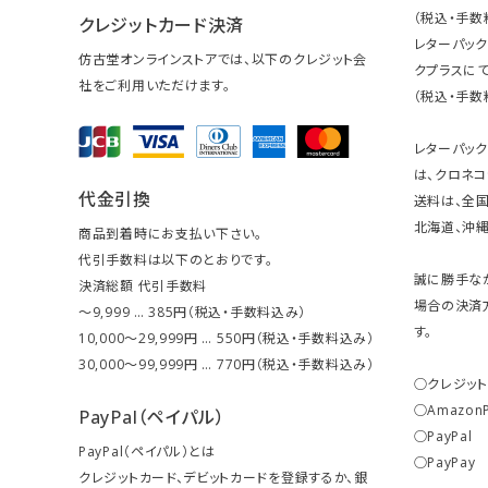
（税込・手数
クレジットカード決済
レターパッ
仿古堂オンラインストアでは、以下のクレジット会
クプラスにて
社をご利用いただけます。
（税込・手数
レターパッ
は、クロネコ
代金引換
送料は、全国
北海道、沖縄は
商品到着時にお支払い下さい。
代引手数料は以下のとおりです。
誠に勝手な
決済総額 代引手数料
場合の決済
～9,999 … 385円（税込・手数料込み）
す。
10,000～29,999円 … 550円（税込・手数料込み）
30,000～99,999円 … 770円（税込・手数料込み）
○クレジッ
○Amazon
PayPal（ペイパル）
○PayPal
PayPal（ペイパル）とは
○PayPay
クレジットカード、デビットカードを登録するか、銀