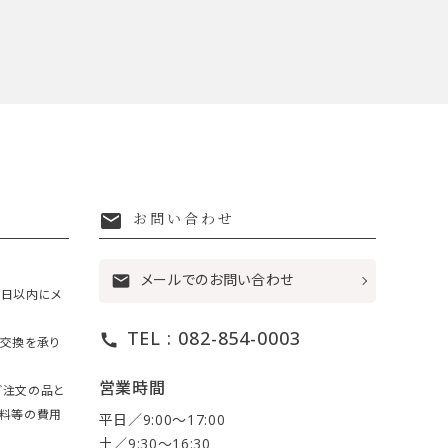
mail
お問い合わせ
メールでのお問い合わせ
mail
7日以内にメ
TEL : 082-854-0003
call
・交換を承り
営業時間
ご注文の品と
送料等の費用
平日／9:00〜17:00
土／9:30〜16:30