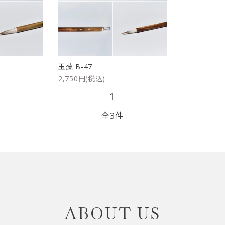
リップブラシ
贈り物（限定セット）
オプション・その他
洗顔ブラシ
玉藻 B-47
2,750円(税込)
1
全3件
close
ABOUT US