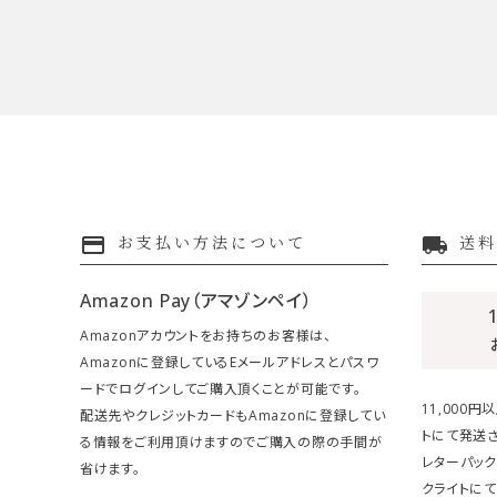
payment
local_shipping
お支払い方法について
送料
Amazon Pay（アマゾンペイ）
Amazonアカウントをお持ちのお客様は、
Amazonに登録しているEメールアドレスとパスワ
ードでログインしてご購入頂くことが可能です。
11,000
配送先やクレジットカードもAmazonに登録してい
トにて発送さ
る情報をご利用頂けますのでご購入の際の手間が
レターパック
省けます。
クライトにて