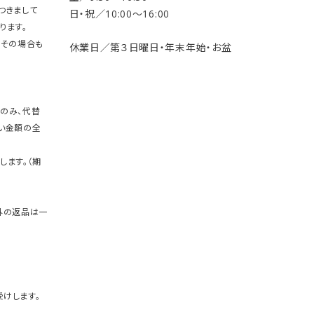
つきまして
日・祝／10:00〜16:00
ります。
。その場合も
休業日／第３日曜日・年末年始・お盆
のみ、代替
い金額の全
します。（期
外の返品は一
けします。