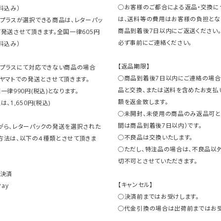
○お客様のご都合による返品・交換に
料込み）
は、送料等の費用はお客様の負担とな
クプラスが選択できる商品は、レターパッ
商品到着後7日以内にご返送ください
発送させて頂きます。全国一律605円
必ず事前にご連絡ください。
料込み）
【返品期限】
クプラスにて対応できない商品の場合
○商品到着後7日以内にご連絡の場合
ヤマトでの発送とさせて頂きます。
品と交換、または送料を含めたお支払
一律990円(税込)となります。
額を返金致します。
、1,650円(税込)
○未開封、未使用の商品のみ返品可と
間は商品到着後7日以内）です。
がら、レターパックの発送を選択された
○不良品は交換いたします。
方法は、以下の４種類とさせて頂きま
○ただし、特注品の場合は、不良品以
切不可とさせていただきます。
ト決済
【キャンセル】
Pay
○決済前まではお受けします。
○代金引換の場合は出荷前まではお受