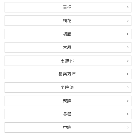
青桐
ご利用ガイド
桐花
プライバシーポリシー
初雁
特定商取引法について
大鳳
お問い合わせ
思無邪
長楽万年
学院法
聚鋒
長鋒
中鋒