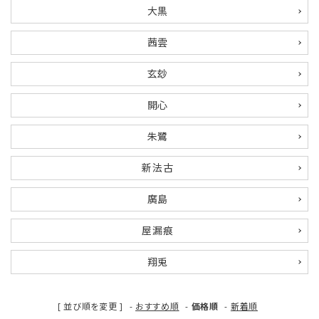
大黒
茜雲
玄玅
開心
朱鷺
新法古
廣島
屋漏痕
翔兎
[ 並び順を変更 ]
-
おすすめ順
-
価格順
-
新着順