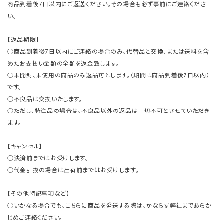
商品到着後7日以内にご返送ください。その場合も必ず事前にご連絡くださ
い。
【返品期限】
○商品到着後7日以内にご連絡の場合のみ、代替品と交換、または送料を含
めたお支払い金額の全額を返金致します。
○未開封、未使用の商品のみ返品可とします。（期間は商品到着後7日以内）
です。
○不良品は交換いたします。
○ただし、特注品の場合は、不良品以外の返品は一切不可とさせていただき
ます。
【キャンセル】
○決済前まではお受けします。
○代金引換の場合は出荷前まではお受けします。
【その他特記事項など】
○いかなる場合でも、こちらに商品を発送する際は、かならず弊社まであらか
じめご連絡ください。