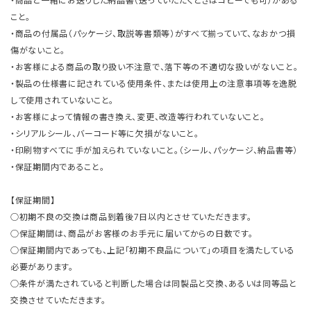
・商品と一緒にお送りした納品書（送っていただくときはコピーでも可）がある
こと。
・商品の付属品（パッケージ、取説等書類等）がすべて揃っていて、なおかつ損
傷がないこと。
・お客様による商品の取り扱い不注意で、落下等の不適切な扱いがないこと。
・製品の仕様書に記されている使用条件、または使用上の注意事項等を逸脱
して使用されていないこと。
・お客様によって情報の書き換え、変更、改造等行われていないこと。
・シリアルシール、バーコード等に欠損がないこと。
・印刷物すべてに手が加えられていないこと。（シール、パッケージ、納品書等）
・保証期間内であること。
【保証期間】
○初期不良の交換は商品到着後7日以内とさせていただきます。
○保証期間は、商品がお客様のお手元に届いてからの日数です。
○保証期間内であっても、上記「初期不良品について」の項目を満たしている
必要があります。
○条件が満たされていると判断した場合は同製品と交換、あるいは同等品と
交換させていただきます。