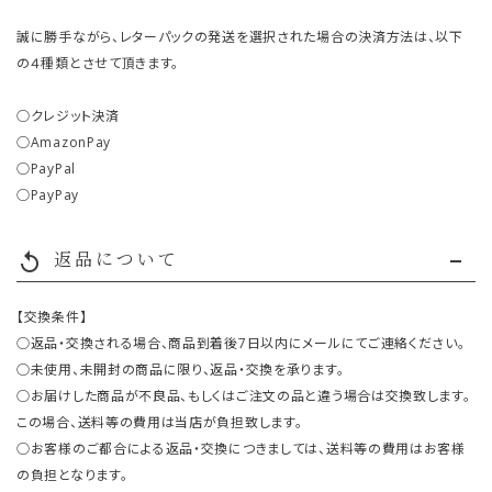
誠に勝手ながら、レターパックの発送を選択された場合の決済方法は、以下
の４種類とさせて頂きます。
○クレジット決済
○AmazonPay
○PayPal
○PayPay
返品について
replay
【交換条件】
○返品・交換される場合、商品到着後7日以内にメールにてご連絡ください。
○未使用、未開封の商品に限り、返品・交換を承ります。
○お届けした商品が不良品、もしくはご注文の品と違う場合は交換致します。
この場合、送料等の費用は当店が負担致します。
○お客様のご都合による返品・交換につきましては、送料等の費用はお客様
の負担となります。