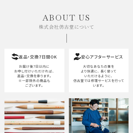
キーワード
ABOUT US
株式会社仿古堂について
カテゴリー
返品・交換7日間OK
安心アフターサービス
検索する
お届け後7日以内に
大切なあなたの筆を
お申し付けいただければ、
より快適に、
長く使って
返品・交換を承ります。
いただけるように、
※一部除外の商品も
仿古堂では修理サービスを行って
ございます。
います。