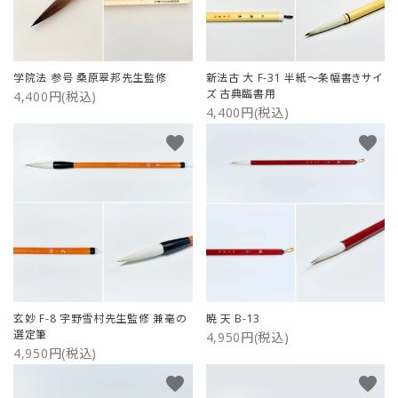
学院法 参号 桑原翠邦先生監修
新法古 大 F-31 半紙～条幅書きサイ
ズ 古典臨書用
4,400円(税込)
4,400円(税込)
favorite
favorite
玄妙 F-8 宇野雪村先生監修 兼毫の
暁 天 B-13
選定筆
4,950円(税込)
4,950円(税込)
favorite
favorite