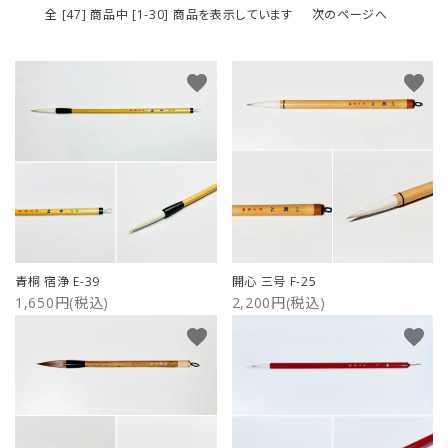
全 [47] 商品中 [1-30] 商品を表示しています
次のページへ
favorite
favorite
青桐 宿浄 E-39
開心 三号 F-25
1,650円(税込)
2,200円(税込)
favorite
favorite