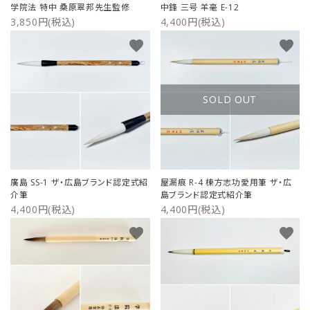
学院法 特中 桑原翠邦先生監修
中鋒 三号 羊毫 E-12
3,850円(税込)
4,400円(税込)
favorite
favorite
SOLD OUT
廣島 SS-1 ザ・広島ブランド認定式紹
屋漏痕 R-4 棟方志功愛用筆 ザ・広
介筆
島ブランド認定式紹介筆
4,400円(税込)
4,400円(税込)
favorite
favorite