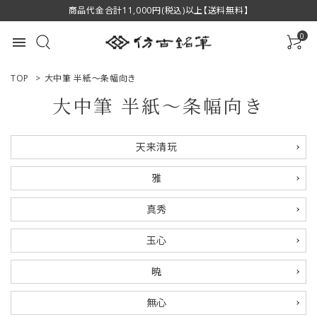
商品代金合計11,000円(税込)以上【送料無料】
0
menu
TOP
>
大中筆 半紙～条幅向き
大中筆 半紙～条幅向き
ACCOUNT MENU
天来清玩
ようこそ ゲスト 様
雅
ログイン
新規会員登録
真秀
商品一覧
玉心
用途で選ぶ
暁
私たちについて
無心