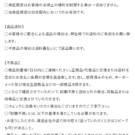
○保証規定はお客様の法律上の権利を制限する事は一切ありません。
○当保証規定は日本国内においてのみ有効です。
【返品送料】
○お客様のご都合による返品の場合は、弊社宛ての送料のご負担をお願い致
します。
○不良品の場合は送料着払いにて返品願います。
【不良品】
○商品到着後7日以内にご連絡ください。正規品/代替品と交換または送料を
含めたお支払い金額の全額を返金致します。但し、使用済みのもの、オーダー
メイド及び受注生産商品などの一部商品を除きます。
○こちらで確認させていただいて、初期不良と認められた場合、同製品または
同等品と交換させていただきます。
○チェックに日数をいただく場合もございますのでご了承下さい。
○「初期不良」とは、以下の基準を満たしている必要があります。
・お送りしたときの、運送会社の送り状の控え（送っていただくときはコピーで
も可）があること。