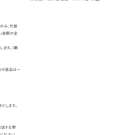
のみ、代替
い金額の全
します。（期
外の返品は一
けします。
発送する際
ください。