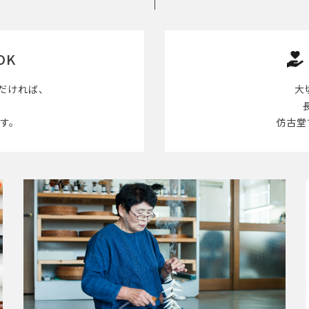
OK
だければ、
大
す。
仿古堂