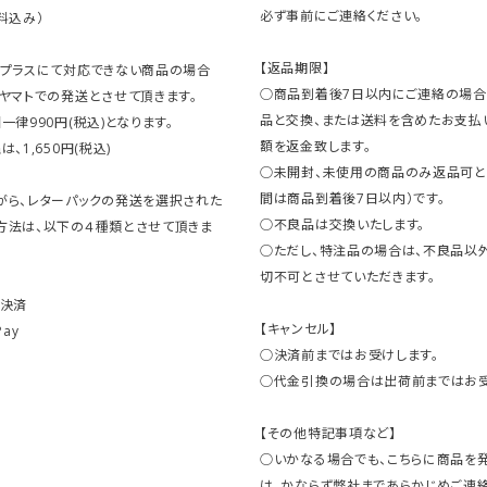
必ず事前にご連絡ください。
料込み）
【返品期限】
クプラスにて対応できない商品の場合
○商品到着後7日以内にご連絡の場合
ヤマトでの発送とさせて頂きます。
品と交換、または送料を含めたお支払
一律990円(税込)となります。
額を返金致します。
、1,650円(税込)
○未開封、未使用の商品のみ返品可と
間は商品到着後7日以内）です。
がら、レターパックの発送を選択された
○不良品は交換いたします。
方法は、以下の４種類とさせて頂きま
○ただし、特注品の場合は、不良品以
切不可とさせていただきます。
ト決済
【キャンセル】
Pay
○決済前まではお受けします。
○代金引換の場合は出荷前まではお受
【その他特記事項など】
○いかなる場合でも、こちらに商品を
は、かならず弊社まであらかじめご連絡