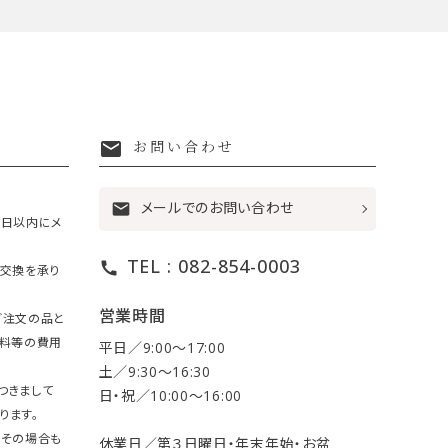
mail
お問い合わせ
メールでのお問い合わせ
mail
7日以内にメ
TEL : 082-854-0003
call
・交換を承り
営業時間
ご注文の品と
送料等の費用
平日／9:00〜17:00
土／9:30〜16:30
つきまして
日・祝／10:00〜16:00
ります。
。その場合も
休業日／第３日曜日・年末年始・お盆