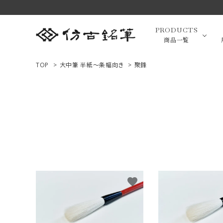
PRODUCTS
商品一覧
TOP
>
大中筆 半紙～条幅向き
>
聚鋒
高級羊毛
ACCOUNT MENU
ようこそ ゲスト 様
小筆（面相
ログイン
新規会員登録
画筆・絵
商品一覧
favorite
用途で選ぶ
高級化粧
私たちについて