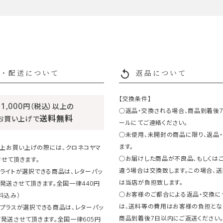
replay
・配送について
返品について
【交換条件】
11,000
円（税込）以上の
○返品・交換される場合、商品到着後
送料無料
お買い上げで
ールにてご連絡ください。
○未使用、未開封の商品に限り、返品
ます。
円以上お買い上げの際には、クロネコヤマ
○お届けした商品が不良品、もしくは
せて頂きます。
違う場合は交換致します。この場合、
ライトが選択できる商品は、レターパッ
は当店が負担致します。
発送させて頂きます。全国一律440円
○お客様のご都合による返品・交換に
料込み）
は、送料等の費用はお客様の負担とな
クプラスが選択できる商品は、レターパッ
商品到着後7日以内にご返送ください
発送させて頂きます。全国一律605円