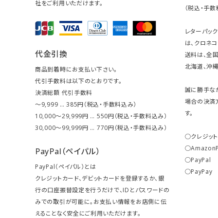
社をご利用いただけます。
（税込・手数
レターパッ
は、クロネコ
代金引換
送料は、全国
北海道、沖縄は
商品到着時にお支払い下さい。
代引手数料は以下のとおりです。
誠に勝手な
決済総額 代引手数料
場合の決済
～9,999 … 385円（税込・手数料込み）
す。
10,000～29,999円 … 550円（税込・手数料込み）
30,000～99,999円 … 770円（税込・手数料込み）
○クレジッ
○Amazon
PayPal（ペイパル）
○PayPal
PayPal（ペイパル）とは
○PayPay
クレジットカード、デビットカードを登録するか、銀
行の口座振替設定を行うだけで、IDとパスワードの
みでの取引が可能に。お支払い情報をお店側に伝
えることなく安全にご利用いただけます。