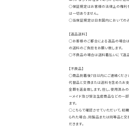
○保証規定はお客様の法律上の権利
は一切ありません。
○当保証規定は日本国内においてのみ
【返品送料】
○お客様のご都合による返品の場合は
の送料のご負担をお願い致します。
○不良品の場合は送料着払いにて返品
【不良品】
○商品到着後7日以内にご連絡ください
代替品と交換または送料を含めたお
全額を返金致します。但し、使用済みの
ーメイド及び受注生産商品などの一部
ます。
○こちらで確認させていただいて、初
られた場合、同製品または同等品と交
だきます。