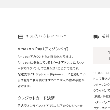
payment
local_shipping
お支払い方法について
送料
Amazon Pay（アマゾンペイ）
Amazonアカウントをお持ちのお客様は、
Amazonに登録しているEメールアドレスとパスワ
ードでログインしてご購入頂くことが可能です。
11,000
配送先やクレジットカードもAmazonに登録してい
トにて発送さ
る情報をご利用頂けますのでご購入の際の手間が
レターパック
省けます。
クライトにて
（税込・手数
クレジットカード決済
レターパッ
仿古堂オンラインストアでは、以下のクレジット会
クプラスにて