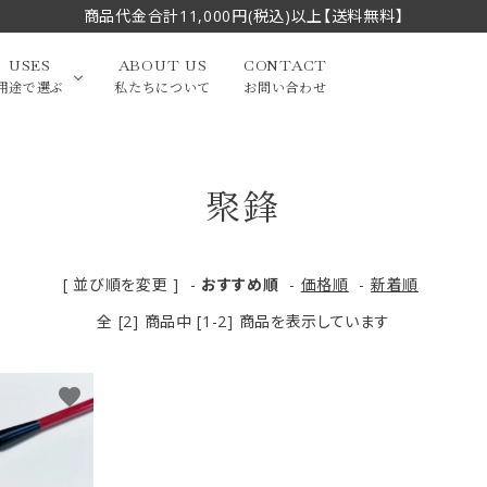
商品代金合計11,000円(税込)以上【送料無料】
USES
ABOUT US
CONTACT
用途で選ぶ
私たちについて
お問い合わせ
聚鋒
大中筆（半切・条幅以
かな
漢字
（作品向き）
上）
写経・御朱印
画筆・絵てがみ
系）
小筆
[ 並び順を変更 ]
-
おすすめ順
-
価格順
-
新着順
全 [2] 商品中 [1-2] 商品を表示しています
贈り物（限定セット）
洗浄剤・その他
てがみ
限定品・セット品
favorite
フェイスブラシ
チークブラシ
筆
化粧筆