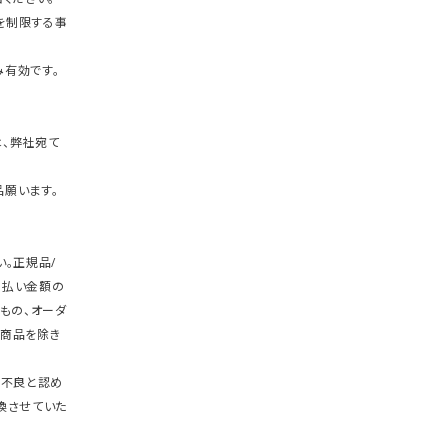
を制限する事
有効です。
、弊社宛て
願います。
。正規品/
支払い金額の
もの、オーダ
商品を除き
期不良と認め
換させていた