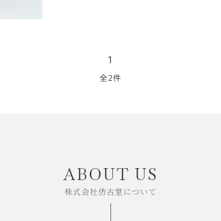
リップブラシ
贈り物（限定セット）
オプション・その他
洗顔ブラシ
1
全2件
close
ABOUT US
株式会社仿古堂について