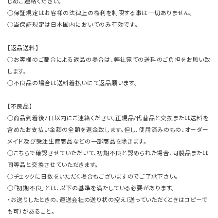
じめご連絡ください。
○保証規定はお客様の法律上の権利を制限する事は一切ありません。
○当保証規定は日本国内においてのみ有効です。
【返品送料】
○お客様のご都合による返品の場合は、弊社宛ての送料のご負担をお願い致
します。
○不良品の場合は送料着払いにて返品願います。
【不良品】
○商品到着後7日以内にご連絡ください。正規品/代替品と交換または送料を
含めたお支払い金額の全額を返金致します。但し、使用済みのもの、オーダー
メイド及び受注生産商品などの一部商品を除きます。
○こちらで確認させていただいて、初期不良と認められた場合、同製品または
同等品と交換させていただきます。
○チェックに日数をいただく場合もございますのでご了承下さい。
○「初期不良」とは、以下の基準を満たしている必要があります。
・お送りしたときの、運送会社の送り状の控え（送っていただくときはコピーで
も可）があること。