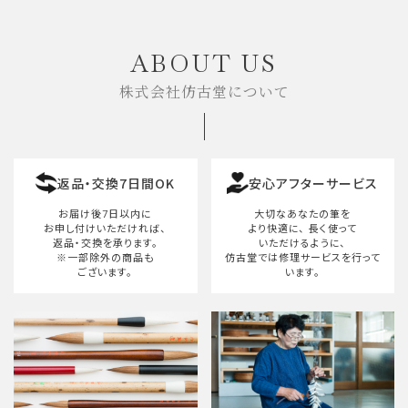
キーワード
ABOUT US
株式会社仿古堂について
カテゴリー
返品・交換7日間OK
安心アフターサービス
検索する
お届け後7日以内に
大切なあなたの筆を
お申し付けいただければ、
より快適に、
長く使って
返品・交換を承ります。
いただけるように、
※一部除外の商品も
仿古堂では修理サービスを行って
ございます。
います。