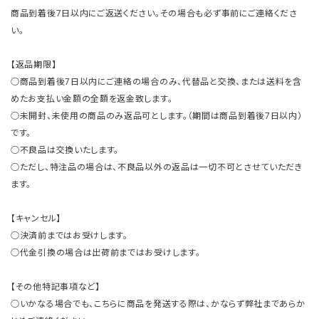
商品到着後7日以内にご返送ください。その場合も必ず事前にご連絡くださ
い。
【返品期限】
○商品到着後7日以内にご連絡の場合のみ、代替品と交換、または送料を含
めたお支払い金額の全額を返金致します。
○未開封、未使用の商品のみ返品可とします。（期間は商品到着後7日以内）
です。
○不良品は交換いたします。
○ただし、特注品の場合は、不良品以外の返品は一切不可とさせていただき
ます。
【キャンセル】
○決済前まではお受けします。
○代金引換の場合は出荷前まではお受けします。
【その他特記事項など】
○いかなる場合でも、こちらに商品を発送する際は、かならず弊社まであらか