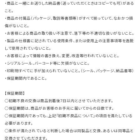
・商品と一緒にお送りした納品書（送っていただくときはコピーでも可）がある
こと。
・商品の付属品（パッケージ、取説等書類等）がすべて揃っていて、なおかつ損
傷がないこと。
・お客様による商品の取り扱い不注意で、落下等の不適切な扱いがないこと。
・製品の仕様書に記されている使用条件、または使用上の注意事項等を逸脱
して使用されていないこと。
・お客様によって情報の書き換え、変更、改造等行われていないこと。
・シリアルシール、バーコード等に欠損がないこと。
・印刷物すべてに手が加えられていないこと。（シール、パッケージ、納品書等）
・保証期間内であること。
【保証期間】
○初期不良の交換は商品到着後7日以内とさせていただきます。
○保証期間は、商品がお客様のお手元に届いてからの日数です。
○保証期間内であっても、上記「初期不良品について」の項目を満たしている
必要があります。
○条件が満たされていると判断した場合は同製品と交換、あるいは同等品と
交換させていただきます。