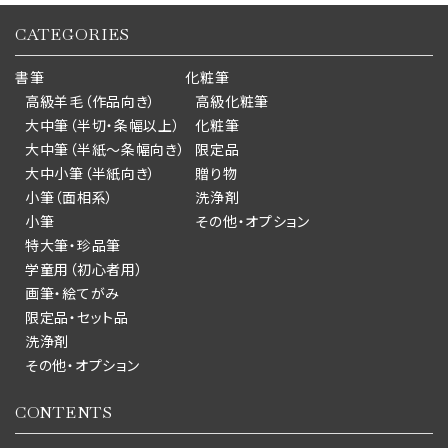
CATEGORIES
書筆
化粧筆
高級羊毛（作品向き）
高級化粧筆
大中筆（半切・条幅以上）
化粧筆
大中筆（半紙～条幅向き）
限定品
大中小筆（半紙向き）
贈り物
小筆（面相系）
洗浄剤
小筆
その他・オプション
特大筆・珍品筆
学童用（初心者用）
画筆・絵てがみ
限定品・セット品
洗浄剤
その他・オプション
CONTENTS