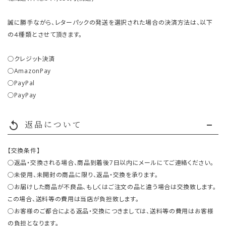
誠に勝手ながら、レターパックの発送を選択された場合の決済方法は、以下
の４種類とさせて頂きます。
○クレジット決済
○AmazonPay
○PayPal
○PayPay
返品について
replay
【交換条件】
○返品・交換される場合、商品到着後7日以内にメールにてご連絡ください。
○未使用、未開封の商品に限り、返品・交換を承ります。
○お届けした商品が不良品、もしくはご注文の品と違う場合は交換致します。
この場合、送料等の費用は当店が負担致します。
○お客様のご都合による返品・交換につきましては、送料等の費用はお客様
の負担となります。