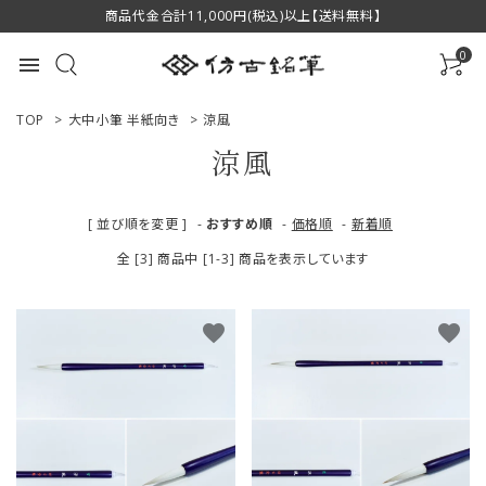
商品代金合計11,000円(税込)以上【送料無料】
0
menu
TOP
>
大中小筆 半紙向き
>
涼風
涼風
ACCOUNT MENU
[ 並び順を変更 ]
-
おすすめ順
-
価格順
-
新着順
ようこそ ゲスト 様
全 [3] 商品中 [1-3] 商品を表示しています
ログイン
新規会員登録
favorite
favorite
商品一覧
用途で選ぶ
私たちについて