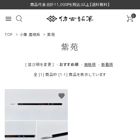
商品代金合計11,000円(税込)以上【送料無料】
0
menu
TOP
>
小筆 面相系
>
紫苑
紫苑
ACCOUNT MENU
[ 並び順を変更 ]
-
おすすめ順
-
価格順
-
新着順
ようこそ ゲスト 様
全 [1] 商品中 [1-1] 商品を表示しています
ログイン
新規会員登録
favorite
商品一覧
用途で選ぶ
私たちについて