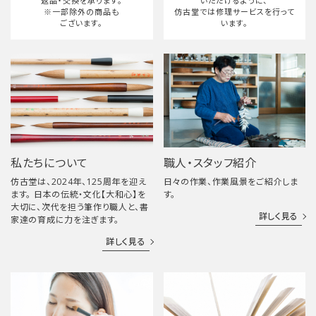
返品・交換を承ります。
いただけるように、
※一部除外の商品も
仿古堂では修理サービスを行って
ございます。
います。
私たちについて
職人・スタッフ紹介
仿古堂は、2024年、125周年を迎え
日々の作業、作業風景をご紹介しま
ます。 日本の伝統・文化【大和心】を
す。
大切に、次代を担う筆作り職人と、書
詳しく見る
家達の育成に力を注ぎます。
詳しく見る