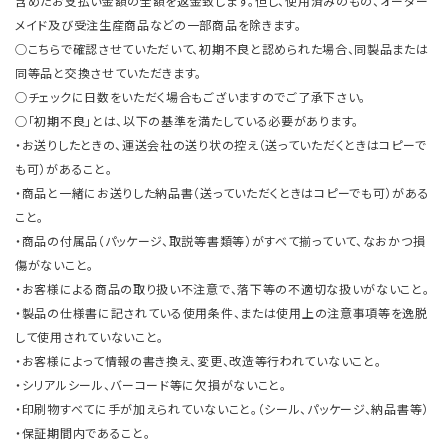
含めたお支払い金額の全額を返金致します。但し、使用済みのもの、オーダー
メイド及び受注生産商品などの一部商品を除きます。
○こちらで確認させていただいて、初期不良と認められた場合、同製品または
同等品と交換させていただきます。
○チェックに日数をいただく場合もございますのでご了承下さい。
○「初期不良」とは、以下の基準を満たしている必要があります。
・お送りしたときの、運送会社の送り状の控え（送っていただくときはコピーで
も可）があること。
・商品と一緒にお送りした納品書（送っていただくときはコピーでも可）がある
こと。
・商品の付属品（パッケージ、取説等書類等）がすべて揃っていて、なおかつ損
傷がないこと。
・お客様による商品の取り扱い不注意で、落下等の不適切な扱いがないこと。
・製品の仕様書に記されている使用条件、または使用上の注意事項等を逸脱
して使用されていないこと。
・お客様によって情報の書き換え、変更、改造等行われていないこと。
・シリアルシール、バーコード等に欠損がないこと。
・印刷物すべてに手が加えられていないこと。（シール、パッケージ、納品書等）
・保証期間内であること。