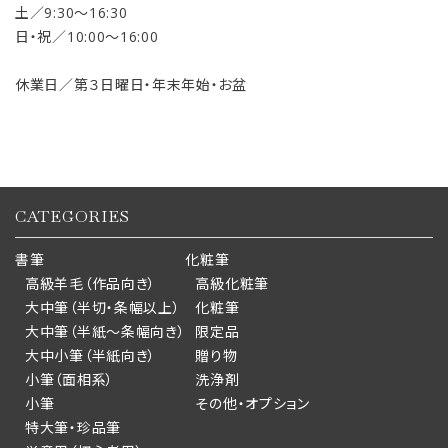
土／9:30〜16:30
日・祝／10:00〜16:00
休業日／第３日曜日・年末年始・お盆
CATEGORIES
書筆
化粧筆
高級羊毛（作品向き）
高級化粧筆
大中筆（半切・条幅以上）
化粧筆
大中筆（半紙～条幅向き）
限定品
大中小筆（半紙向き）
贈り物
小筆（面相系）
洗浄剤
小筆
その他・オプション
特大筆・珍品筆