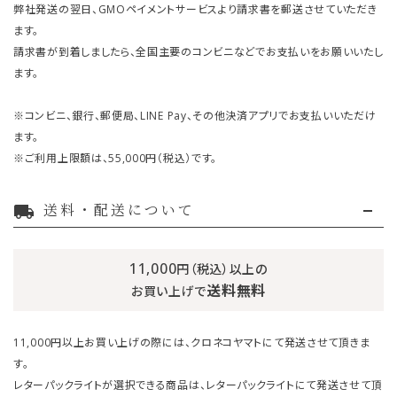
弊社発送の翌日、GMOペイメントサービスより請求書を郵送させていただき
ます。
請求書が到着しましたら、全国主要のコンビニなどでお支払いをお願いいたし
ます。
※コンビニ、銀行、郵便局、LINE Pay、その他決済アプリでお支払いいただけ
ます。
※ご利用上限額は、55,000円（税込）です。
送料・配送について
local_shipping
11,000
円（税込）以上の
送料無料
お買い上げで
11,000円以上お買い上げの際には、クロネコヤマトにて発送させて頂きま
す。
レターパックライトが選択できる商品は、レターパックライトにて発送させて頂