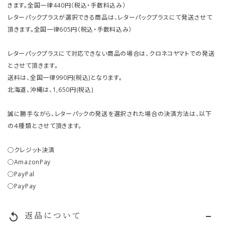
きます。全国一律440円（税込・手数料込み）
レターパックプラスが選択できる商品は、レターパックプラスにて発送させて
頂きます。全国一律605円（税込・手数料込み）
レターパックプラスにて対応できない商品の場合は、クロネコヤマトでの発送
とさせて頂きます。
送料は、全国一律990円(税込)となります。
北海道、沖縄は、1,650円(税込)
誠に勝手ながら、レターパックの発送を選択された場合の決済方法は、以下
の４種類とさせて頂きます。
○クレジット決済
○AmazonPay
○PayPal
○PayPay
返品について
replay