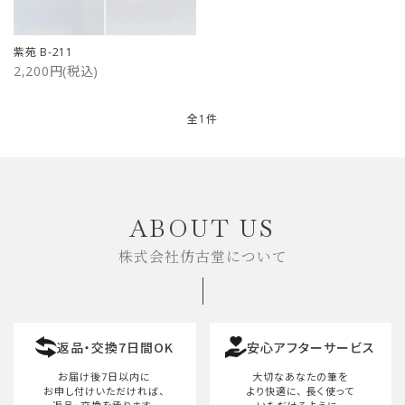
ご利用ガイド
紫苑 B-211
2,200円(税込)
プライバシーポリシー
特定商取引法について
全1件
お問い合わせ
キーワード
ABOUT US
株式会社仿古堂について
カテゴリー
返品・交換7日間OK
安心アフターサービス
検索する
お届け後7日以内に
大切なあなたの筆を
お申し付けいただければ、
より快適に、
長く使って