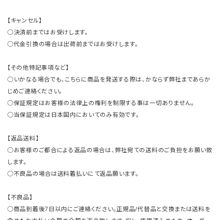
【キャンセル】
○決済前まではお受けします。
○代金引換の場合は出荷前まではお受けします。
【その他特記事項など】
○いかなる場合でも、こちらに商品を発送する際は、かならず弊社まであらか
じめご連絡ください。
○保証規定はお客様の法律上の権利を制限する事は一切ありません。
○当保証規定は日本国内においてのみ有効です。
【返品送料】
○お客様のご都合による返品の場合は、弊社宛ての送料のご負担をお願い致
します。
○不良品の場合は送料着払いにて返品願います。
【不良品】
○商品到着後7日以内にご連絡ください。正規品/代替品と交換または送料を