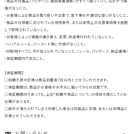
・商品の付属品（パッケージ、取説等書類等）がすべて揃っていて、なおかつ損
傷がないこと。
・お客様による商品の取り扱い不注意で、落下等の不適切な扱いがないこと。
・製品の仕様書に記されている使用条件、または使用上の注意事項等を逸脱
して使用されていないこと。
・お客様によって情報の書き換え、変更、改造等行われていないこと。
・シリアルシール、バーコード等に欠損がないこと。
・印刷物すべてに手が加えられていないこと。（シール、パッケージ、納品書等）
・保証期間内であること。
【保証期間】
○初期不良の交換は商品到着後7日以内とさせていただきます。
○保証期間は、商品がお客様のお手元に届いてからの日数です。
○保証期間内であっても、上記「初期不良品について」の項目を満たしている
必要があります。
○条件が満たされていると判断した場合は同製品と交換、あるいは同等品と
交換させていただきます。
お問い合わせ