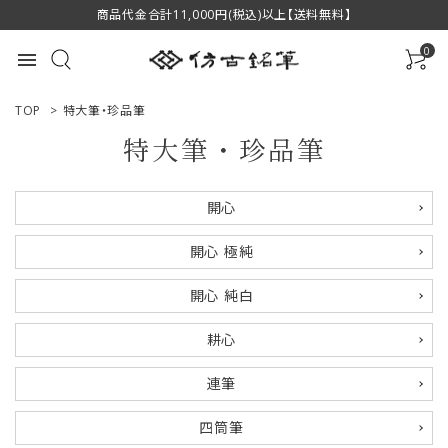
商品代金合計11,000円(税込)以上【送料無料】
0
menu
TOP
>
特大筆・珍品筆
特大筆・珍品筆
ACCOUNT MENU
開心
ようこそ ゲスト 様
開心 極純
ログイン
新規会員登録
開心 純白
商品一覧
耕心
用途で選ぶ
連筆
私たちについて
四筒筆