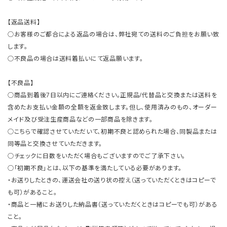
【返品送料】
○お客様のご都合による返品の場合は、弊社宛ての送料のご負担をお願い致
します。
○不良品の場合は送料着払いにて返品願います。
【不良品】
○商品到着後7日以内にご連絡ください。正規品/代替品と交換または送料を
含めたお支払い金額の全額を返金致します。但し、使用済みのもの、オーダー
メイド及び受注生産商品などの一部商品を除きます。
○こちらで確認させていただいて、初期不良と認められた場合、同製品または
同等品と交換させていただきます。
○チェックに日数をいただく場合もございますのでご了承下さい。
○「初期不良」とは、以下の基準を満たしている必要があります。
・お送りしたときの、運送会社の送り状の控え（送っていただくときはコピーで
も可）があること。
・商品と一緒にお送りした納品書（送っていただくときはコピーでも可）がある
こと。