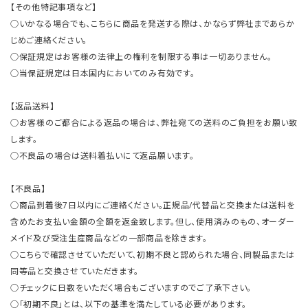
【その他特記事項など】
○いかなる場合でも、こちらに商品を発送する際は、かならず弊社まであらか
じめご連絡ください。
○保証規定はお客様の法律上の権利を制限する事は一切ありません。
○当保証規定は日本国内においてのみ有効です。
【返品送料】
○お客様のご都合による返品の場合は、弊社宛ての送料のご負担をお願い致
します。
○不良品の場合は送料着払いにて返品願います。
【不良品】
○商品到着後7日以内にご連絡ください。正規品/代替品と交換または送料を
含めたお支払い金額の全額を返金致します。但し、使用済みのもの、オーダー
メイド及び受注生産商品などの一部商品を除きます。
○こちらで確認させていただいて、初期不良と認められた場合、同製品または
同等品と交換させていただきます。
○チェックに日数をいただく場合もございますのでご了承下さい。
○「初期不良」とは、以下の基準を満たしている必要があります。