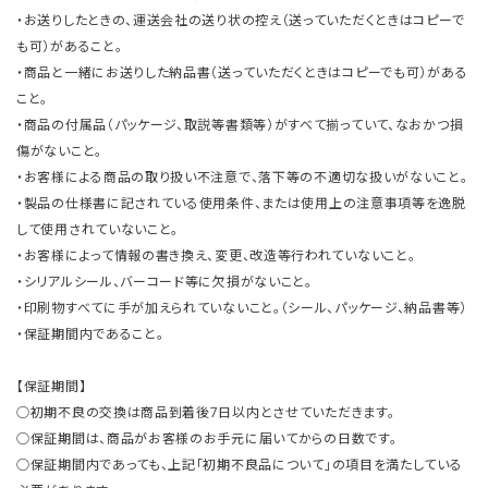
・お送りしたときの、運送会社の送り状の控え（送っていただくときはコピーで
も可）があること。
・商品と一緒にお送りした納品書（送っていただくときはコピーでも可）がある
こと。
・商品の付属品（パッケージ、取説等書類等）がすべて揃っていて、なおかつ損
傷がないこと。
・お客様による商品の取り扱い不注意で、落下等の不適切な扱いがないこと。
・製品の仕様書に記されている使用条件、または使用上の注意事項等を逸脱
して使用されていないこと。
・お客様によって情報の書き換え、変更、改造等行われていないこと。
・シリアルシール、バーコード等に欠損がないこと。
・印刷物すべてに手が加えられていないこと。（シール、パッケージ、納品書等）
・保証期間内であること。
【保証期間】
○初期不良の交換は商品到着後7日以内とさせていただきます。
○保証期間は、商品がお客様のお手元に届いてからの日数です。
○保証期間内であっても、上記「初期不良品について」の項目を満たしている