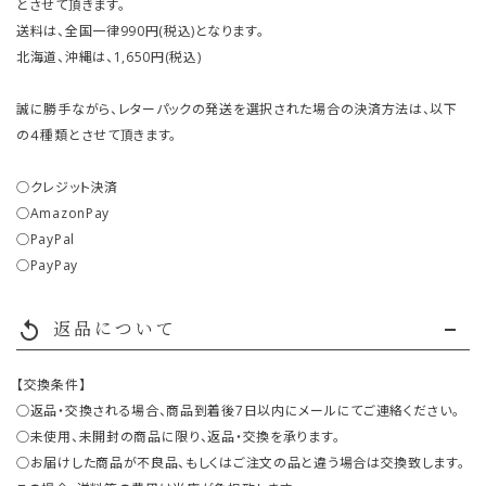
とさせて頂きます。
送料は、全国一律990円(税込)となります。
北海道、沖縄は、1,650円(税込)
誠に勝手ながら、レターパックの発送を選択された場合の決済方法は、以下
の４種類とさせて頂きます。
○クレジット決済
○AmazonPay
○PayPal
○PayPay
返品について
replay
【交換条件】
○返品・交換される場合、商品到着後7日以内にメールにてご連絡ください。
○未使用、未開封の商品に限り、返品・交換を承ります。
○お届けした商品が不良品、もしくはご注文の品と違う場合は交換致します。