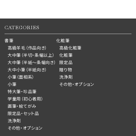
CATEGORIES
書筆
化粧筆
高級羊毛（作品向き）
高級化粧筆
大中筆（半切・条幅以上）
化粧筆
大中筆（半紙～条幅向き）
限定品
大中小筆（半紙向き）
贈り物
小筆（面相系）
洗浄剤
小筆
その他・オプション
特大筆・珍品筆
学童用（初心者用）
画筆・絵てがみ
限定品・セット品
洗浄剤
その他・オプション