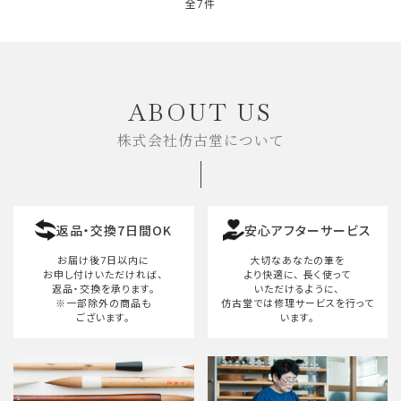
全7件
キーワード
ABOUT US
株式会社仿古堂について
カテゴリー
返品・交換7日間OK
安心アフターサービス
検索する
お届け後7日以内に
大切なあなたの筆を
お申し付けいただければ、
より快適に、
長く使って
返品・交換を承ります。
いただけるように、
※一部除外の商品も
仿古堂では修理サービスを行って
ございます。
います。