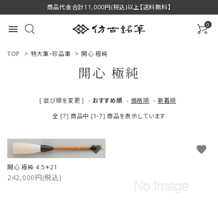
商品代金合計11,000円(税込)以上【送料無料】
0
menu
TOP
>
特大筆・珍品筆
>
開心 極純
開心 極純
ACCOUNT MENU
[ 並び順を変更 ]
-
おすすめ順
-
価格順
-
新着順
ようこそ ゲスト 様
全 [7] 商品中 [1-7] 商品を表示しています
ログイン
新規会員登録
favorite
favorite
商品一覧
開心 極純 4.5＊21
242,000円(税込)
用途で選ぶ
私たちについて