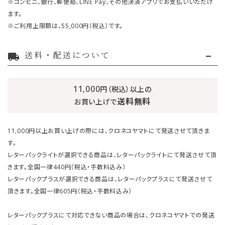
※コンビニ、銀行、郵便局、LINE Pay、その他決済アプリでお支払いいただけ
ます。
※ご利用上限額は、55,000円（税込）です。
送料・配送について
local_shipping
11,000
円（税込）以上の
送料無料
お買い上げで
11,000円以上お買い上げの際には、クロネコヤマトにて発送させて頂きま
す。
レターパックライトが選択できる商品は、レターパックライトにて発送させて頂
きます。全国一律440円（税込・手数料込み）
レターパックプラスが選択できる商品は、レターパックプラスにて発送させて
頂きます。全国一律605円（税込・手数料込み）
レターパックプラスにて対応できない商品の場合は、クロネコヤマトでの発送