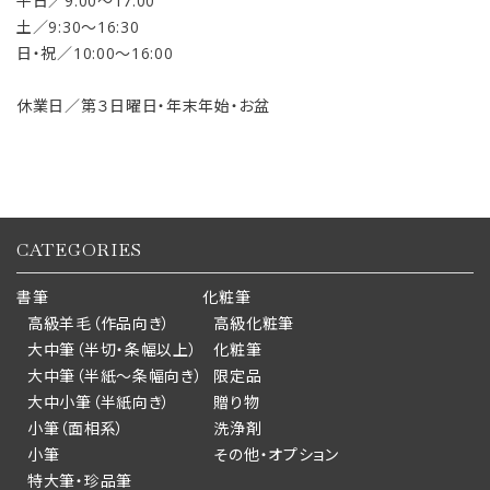
平日／9:00〜17:00
土／9:30〜16:30
日・祝／10:00〜16:00
休業日／第３日曜日・年末年始・お盆
CATEGORIES
書筆
化粧筆
高級羊毛（作品向き）
高級化粧筆
大中筆（半切・条幅以上）
化粧筆
大中筆（半紙～条幅向き）
限定品
大中小筆（半紙向き）
贈り物
小筆（面相系）
洗浄剤
小筆
その他・オプション
特大筆・珍品筆