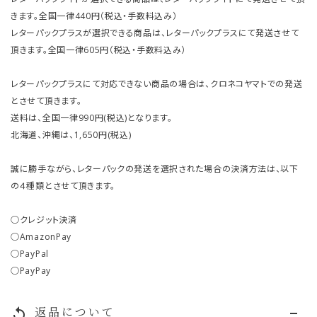
きます。全国一律440円（税込・手数料込み）
レターパックプラスが選択できる商品は、レターパックプラスにて発送させて
頂きます。全国一律605円（税込・手数料込み）
レターパックプラスにて対応できない商品の場合は、クロネコヤマトでの発送
とさせて頂きます。
送料は、全国一律990円(税込)となります。
北海道、沖縄は、1,650円(税込)
誠に勝手ながら、レターパックの発送を選択された場合の決済方法は、以下
の４種類とさせて頂きます。
○クレジット決済
○AmazonPay
○PayPal
○PayPay
返品について
replay