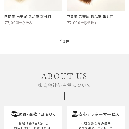
ご利用ガイド
四筒筆 白天尾 珍品筆 取外可
四筒筆 赤天尾 珍品筆 取外可
77,000円(税込)
77,000円(税込)
プライバシーポリシー
1
特定商取引法について
全2件
お問い合わせ
キーワード
ABOUT US
株式会社仿古堂について
カテゴリー
返品・交換7日間OK
安心アフターサービス
検索する
お届け後7日以内に
大切なあなたの筆を
お申し付けいただければ、
より快適に、
長く使って