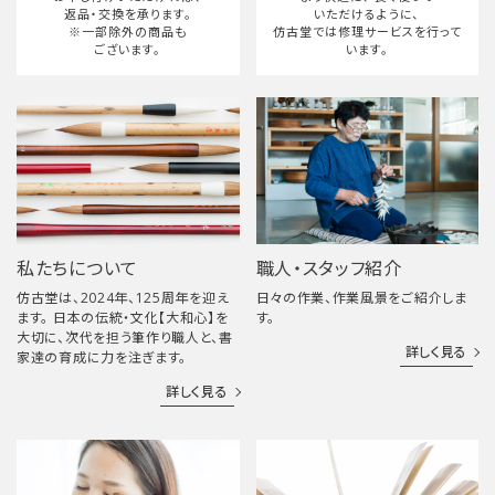
返品・交換を承ります。
いただけるように、
※一部除外の商品も
仿古堂では修理サービスを行って
ございます。
います。
私たちについて
職人・スタッフ紹介
仿古堂は、2024年、125周年を迎え
日々の作業、作業風景をご紹介しま
ます。 日本の伝統・文化【大和心】を
す。
大切に、次代を担う筆作り職人と、書
詳しく見る
家達の育成に力を注ぎます。
詳しく見る