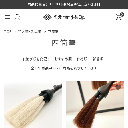
商品代金合計11,000円(税込)以上【送料無料】
0
menu
TOP
>
特大筆・珍品筆
>
四筒筆
四筒筆
ACCOUNT MENU
[ 並び順を変更 ]
-
おすすめ順
-
価格順
-
新着順
ようこそ ゲスト 様
全 [2] 商品中 [1-2] 商品を表示しています
ログイン
新規会員登録
favorite
favorite
商品一覧
用途で選ぶ
私たちについて