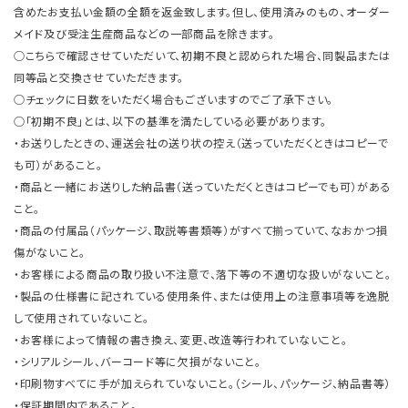
含めたお支払い金額の全額を返金致します。但し、使用済みのもの、オーダー
メイド及び受注生産商品などの一部商品を除きます。
○こちらで確認させていただいて、初期不良と認められた場合、同製品または
同等品と交換させていただきます。
○チェックに日数をいただく場合もございますのでご了承下さい。
○「初期不良」とは、以下の基準を満たしている必要があります。
・お送りしたときの、運送会社の送り状の控え（送っていただくときはコピーで
も可）があること。
・商品と一緒にお送りした納品書（送っていただくときはコピーでも可）がある
こと。
・商品の付属品（パッケージ、取説等書類等）がすべて揃っていて、なおかつ損
傷がないこと。
・お客様による商品の取り扱い不注意で、落下等の不適切な扱いがないこと。
・製品の仕様書に記されている使用条件、または使用上の注意事項等を逸脱
して使用されていないこと。
・お客様によって情報の書き換え、変更、改造等行われていないこと。
・シリアルシール、バーコード等に欠損がないこと。
・印刷物すべてに手が加えられていないこと。（シール、パッケージ、納品書等）
・保証期間内であること。