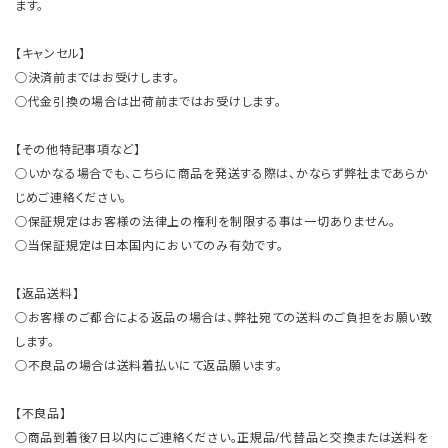
ます。
【キャンセル】
○決済前まではお受けします。
○代金引換の場合は出荷前まではお受けします。
【その他特記事項など】
○いかなる場合でも、こちらに商品を発送する際は、かならず弊社まであらか
じめご連絡ください。
○保証規定はお客様の法律上の権利を制限する事は一切ありません。
○当保証規定は日本国内においてのみ有効です。
【返品送料】
○お客様のご都合による返品の場合は、弊社宛ての送料のご負担をお願い致
します。
○不良品の場合は送料着払いにて返品願います。
【不良品】
○商品到着後7日以内にご連絡ください。正規品/代替品と交換または送料を