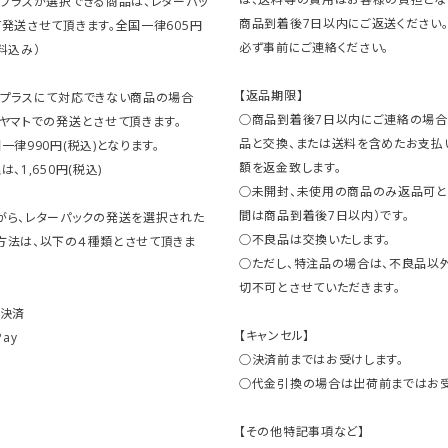
クプラスが選択できる商品は、レターパッ
商品到着後7日以内にご返送ください
発送させて頂きます。全国一律605円
必ず事前にご連絡ください。
料込み）
【返品期限】
クプラスにて対応できない商品の場合
○商品到着後7日以内にご連絡の場合
ヤマトでの発送とさせて頂きます。
品と交換、または送料を含めたお支払
一律990円(税込)となります。
額を返金致します。
、1,650円(税込)
○未開封、未使用の商品のみ返品可と
間は商品到着後7日以内）です。
がら、レターパックの発送を選択された
○不良品は交換いたします。
方法は、以下の４種類とさせて頂きま
○ただし、特注品の場合は、不良品以
切不可とさせていただきます。
ト決済
【キャンセル】
Pay
○決済前まではお受けします。
○代金引換の場合は出荷前まではお受
【その他特記事項など】