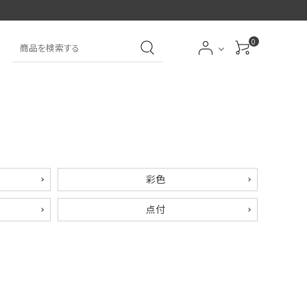
0
大中筆（半紙～条幅向
詩文書
実用書
大中小筆（半紙向き）
き）
前衛
大字
特大筆・珍品筆
学童用（初心者用）
彩色
点付
洗浄剤
オプション・その他
アイシャドーブラシ
アイブローブラシ
限定品
贈り物