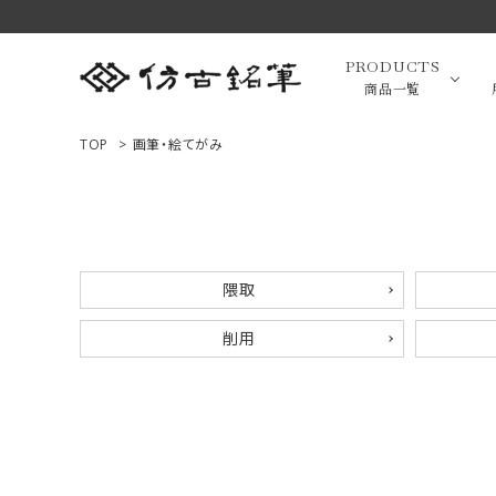
PRODUCTS
商品一覧
TOP
>
画筆・絵てがみ
高級羊毛
ACCOUNT MENU
ようこそ ゲスト 様
小筆（面相
隈取
ログイン
新規会員登録
削用
画筆・絵
商品一覧
用途で選ぶ
高級化粧
私たちについて