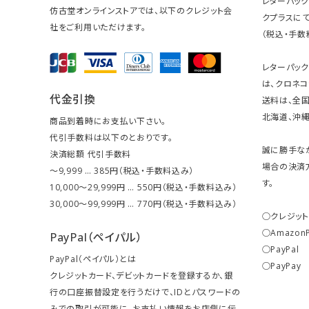
レターパッ
仿古堂オンラインストアでは、以下のクレジット会
クプラスにて
社をご利用いただけます。
（税込・手数
レターパッ
は、クロネコ
代金引換
送料は、全国
北海道、沖縄は
商品到着時にお支払い下さい。
代引手数料は以下のとおりです。
誠に勝手な
決済総額 代引手数料
場合の決済
～9,999 … 385円（税込・手数料込み）
す。
10,000～29,999円 … 550円（税込・手数料込み）
30,000～99,999円 … 770円（税込・手数料込み）
○クレジッ
○Amazon
PayPal（ペイパル）
○PayPal
PayPal（ペイパル）とは
○PayPay
クレジットカード、デビットカードを登録するか、銀
行の口座振替設定を行うだけで、IDとパスワードの
みでの取引が可能に。お支払い情報をお店側に伝