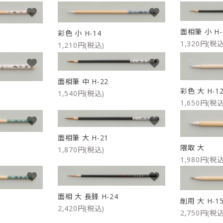
favorite
favorite
リップブラシ
贈り物（限定セット）
オプション・その他
面相筆 小 H-
彩色 小 H-14
洗顔ブラシ
1,320円(税込
1,210円(税込)
favorite
favorite
面相筆 中 H-22
彩色 大 H-1
1,540円(税込)
1,650円(税込
favorite
favorite
面相筆 大 H-21
隈取 大
1,870円(税込)
1,980円(税込
favorite
favorite
面相 大 長鋒 H-24
削用 大 H-1
2,420円(税込)
2,750円(税込