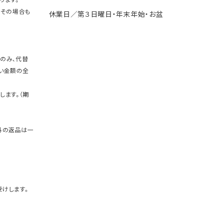
。その場合も
休業日／第３日曜日・年末年始・お盆
のみ、代替
い金額の全
します。（期
外の返品は一
けします。