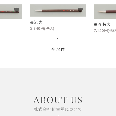
favorite
favorite
長流 大
長流 特大
5,940円(税込)
7,150円(税込
1
全24件
close
ABOUT US
株式会社仿古堂について