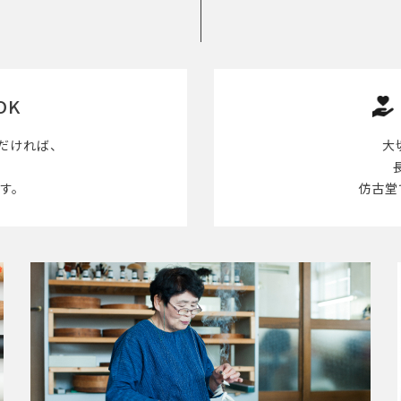
OK
だければ、
大
す。
仿古堂