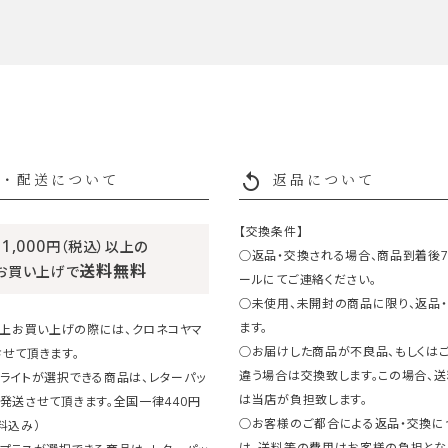
replay
・配送について
返品について
【交換条件】
11,000
円（税込）以上の
○返品・交換される場合、商品到着後
送料無料
お買い上げで
ールにてご連絡ください。
○未使用、未開封の商品に限り、返品
ます。
円以上お買い上げの際には、クロネコヤマ
○お届けした商品が不良品、もしくは
せて頂きます。
違う場合は交換致します。この場合、
ライトが選択できる商品は、レターパッ
は当店が負担致します。
発送させて頂きます。全国一律440円
○お客様のご都合による返品・交換に
料込み）
は、送料等の費用はお客様の負担とな