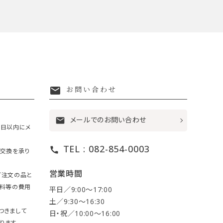
mail
お問い合わせ
メールでのお問い合わせ
mail
7日以内にメ
TEL : 082-854-0003
call
・交換を承り
営業時間
ご注文の品と
送料等の費用
平日／9:00〜17:00
土／9:30〜16:30
つきまして
日・祝／10:00〜16:00
ります。