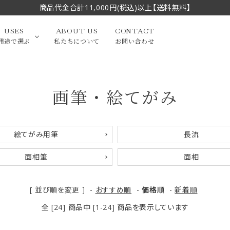
商品代金合計11,000円(税込)以上【送料無料】
USES
ABOUT US
CONTACT
用途で選ぶ
私たちについて
お問い合わせ
画筆・絵てがみ
大中筆（半切・条幅以
かな
漢字
（作品向き）
上）
写経・御朱印
画筆・絵てがみ
系）
小筆
絵てがみ用筆
長流
贈り物（限定セット）
洗浄剤・その他
面相筆
面相
てがみ
限定品・セット品
[ 並び順を変更 ]
-
おすすめ順
-
価格順
-
新着順
全 [24] 商品中 [1-24] 商品を表示しています
フェイスブラシ
チークブラシ
筆
化粧筆