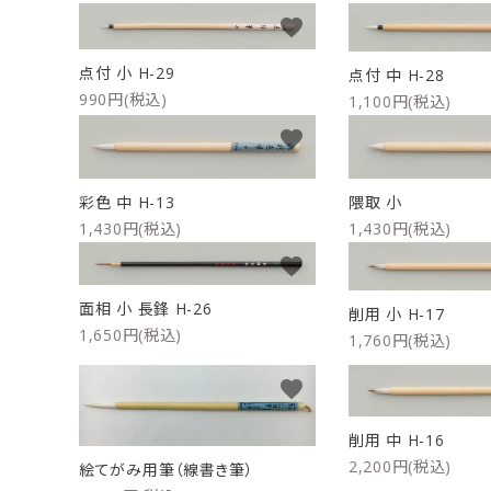
favorite
洗浄剤
ご利用ガイド
点付 小 H-29
点付 中 H-28
990円(税込)
1,100円(税込)
プライバシーポリシー
favorite
特定商取引法について
隈取 小
彩色 中 H-13
お問い合わせ
1,430円(税込)
1,430円(税込)
favorite
面相 小 長鋒 H-26
削用 小 H-17
1,650円(税込)
1,760円(税込)
favorite
削用 中 H-16
2,200円(税込)
絵てがみ用筆（線書き筆）