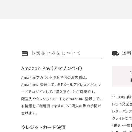
payment
local_shipping
お支払い方法について
送料
Amazon Pay（アマゾンペイ）
Amazonアカウントをお持ちのお客様は、
Amazonに登録しているEメールアドレスとパスワ
ードでログインしてご購入頂くことが可能です。
11,000
配送先やクレジットカードもAmazonに登録してい
トにて発送さ
る情報をご利用頂けますのでご購入の際の手間が
レターパック
省けます。
クライトにて
（税込・手数
クレジットカード決済