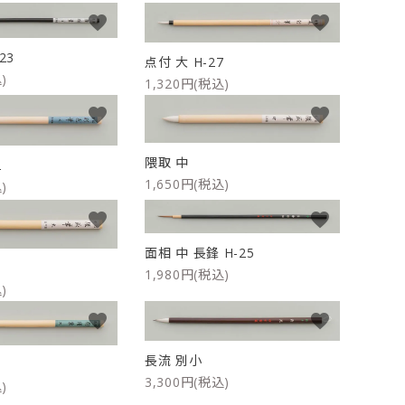
favorite
favorite
ケース
洗浄剤・その他
23
点付 大 H-27
)
1,320円(税込)
favorite
favorite
隈取 中
2
1,650円(税込)
)
favorite
favorite
面相 中 長鋒 H-25
1,980円(税込)
)
favorite
favorite
長流 別小
5
3,300円(税込)
)