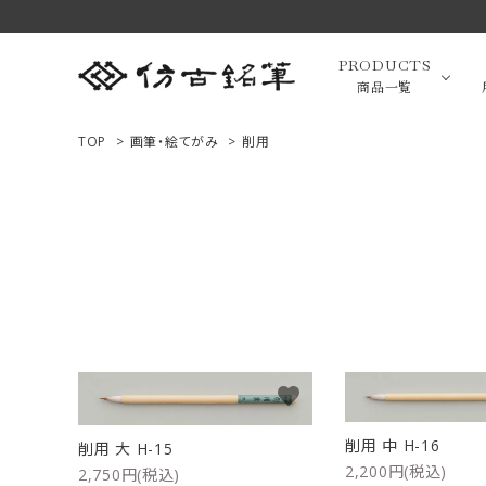
PRODUCTS
商品一覧
TOP
>
画筆・絵てがみ
>
削用
高級羊毛
ACCOUNT MENU
ようこそ ゲスト 様
小筆（面相
ログイン
新規会員登録
画筆・絵
商品一覧
favorite
用途で選ぶ
削用 中 H-16
削用 大 H-15
2,200円(税込)
2,750円(税込)
高級化粧
私たちについて