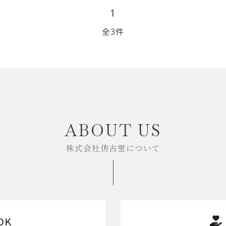
1
リップブラシ
贈り物（限定セット）
オプション・その他
全3件
洗顔ブラシ
close
ABOUT US
株式会社仿古堂について
OK