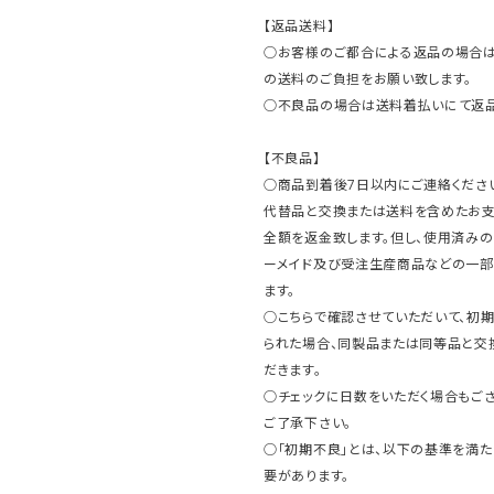
【返品送料】
○お客様のご都合による返品の場合は
の送料のご負担をお願い致します。
○不良品の場合は送料着払いにて返品
【不良品】
○商品到着後7日以内にご連絡ください
代替品と交換または送料を含めたお
全額を返金致します。但し、使用済みの
ーメイド及び受注生産商品などの一部
ます。
○こちらで確認させていただいて、初
られた場合、同製品または同等品と交
だきます。
○チェックに日数をいただく場合もご
ご了承下さい。
○「初期不良」とは、以下の基準を満た
要があります。