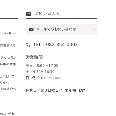
mail
お問い合わせ
メールでのお問い合わせ
mail
7日以内にメ
TEL : 082-854-0003
call
・交換を承り
営業時間
ご注文の品と
送料等の費用
平日／9:00〜17:00
土／9:30〜16:30
つきまして
日・祝／10:00〜16:00
ります。
。その場合も
休業日／第３日曜日・年末年始・お盆
のみ、代替