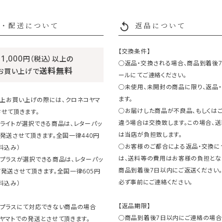
replay
・配送について
返品について
【交換条件】
11,000
円（税込）以上の
○返品・交換される場合、商品到着後
送料無料
お買い上げで
ールにてご連絡ください。
○未使用、未開封の商品に限り、返品
ます。
円以上お買い上げの際には、クロネコヤマ
○お届けした商品が不良品、もしくは
せて頂きます。
違う場合は交換致します。この場合、
ライトが選択できる商品は、レターパッ
は当店が負担致します。
発送させて頂きます。全国一律440円
○お客様のご都合による返品・交換に
料込み）
は、送料等の費用はお客様の負担とな
クプラスが選択できる商品は、レターパッ
商品到着後7日以内にご返送ください
発送させて頂きます。全国一律605円
必ず事前にご連絡ください。
料込み）
【返品期限】
クプラスにて対応できない商品の場合
○商品到着後7日以内にご連絡の場合
ヤマトでの発送とさせて頂きます。