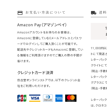
payment
local_shipping
お支払い方法について
送料
Amazon Pay（アマゾンペイ）
Amazonアカウントをお持ちのお客様は、
Amazonに登録しているEメールアドレスとパスワ
ードでログインしてご購入頂くことが可能です。
11,000
配送先やクレジットカードもAmazonに登録してい
トにて発送さ
る情報をご利用頂けますのでご購入の際の手間が
レターパック
省けます。
クライトにて
（税込・手数
クレジットカード決済
レターパッ
仿古堂オンラインストアでは、以下のクレジット会
クプラスにて
社をご利用いただけます。
（税込・手数
レターパッ
は、クロネコ