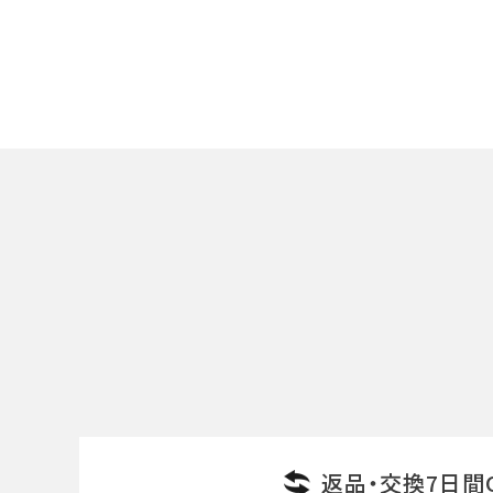
洗浄剤
ご利用ガイド
プライバシーポリシー
特定商取引法について
キーワード
お問い合わせ
カテゴリー
検索する
返品・交換7日間