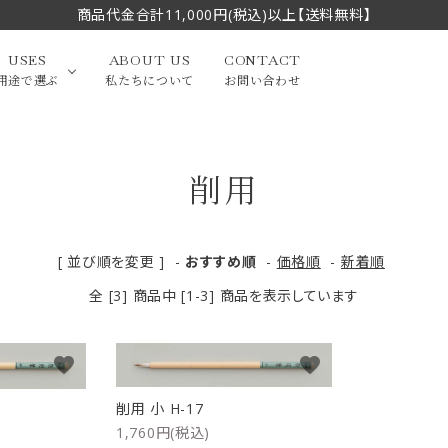
商品代金合計11,000円(税込)以上【送料無料】
USES
ABOUT US
CONTACT
用途で選ぶ
私たちについて
お問い合わせ
削用
大中筆（半切・条幅以
かな
漢字
（作品向き）
上）
写経・御朱印
画筆・絵てがみ
系）
小筆
[ 並び順を変更 ]
-
おすすめ順
-
価格順
-
新着順
全 [3] 商品中 [1-3] 商品を表示しています
贈り物（限定セット）
洗浄剤・その他
てがみ
限定品・セット品
favorite
favorite
削用 小 H-17
フェイスブラシ
チークブラシ
1,760円(税込)
筆
化粧筆