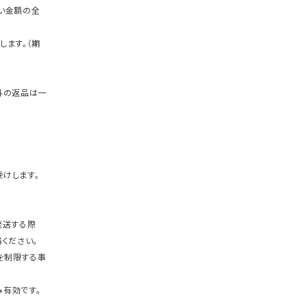
い金額の全
します。（期
外の返品は一
けします。
発送する際
ください。
を制限する事
有効です。