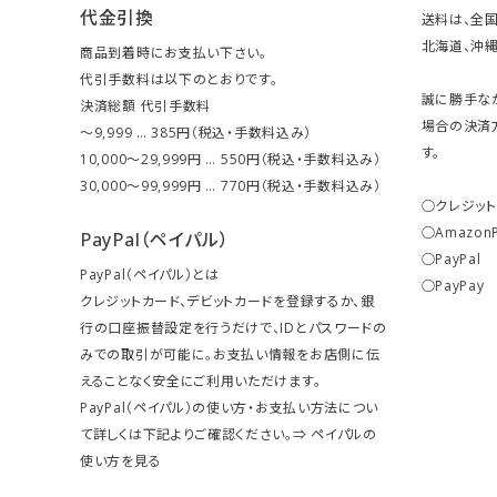
代金引換
送料は、全国
北海道、沖縄は
商品到着時にお支払い下さい。
代引手数料は以下のとおりです。
誠に勝手な
決済総額 代引手数料
場合の決済
～9,999 … 385円（税込・手数料込み）
す。
10,000～29,999円 … 550円（税込・手数料込み）
30,000～99,999円 … 770円（税込・手数料込み）
○クレジッ
○Amazon
PayPal（ペイパル）
○PayPal
PayPal（ペイパル）とは
○PayPay
クレジットカード、デビットカードを登録するか、銀
行の口座振替設定を行うだけで、IDとパスワードの
みでの取引が可能に。お支払い情報をお店側に伝
えることなく安全にご利用いただけます。
PayPal（ペイパル）の使い方・お支払い方法につい
て詳しくは下記よりご確認ください。⇒
ペイパルの
使い方を見る