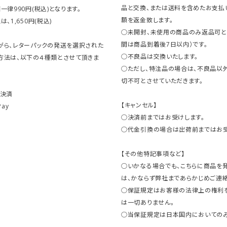
品と交換、または送料を含めたお支払
一律990円(税込)となります。
額を返金致します。
、1,650円(税込)
○未開封、未使用の商品のみ返品可と
間は商品到着後7日以内）です。
がら、レターパックの発送を選択された
○不良品は交換いたします。
方法は、以下の４種類とさせて頂きま
○ただし、特注品の場合は、不良品以
切不可とさせていただきます。
ト決済
【キャンセル】
Pay
○決済前まではお受けします。
○代金引換の場合は出荷前まではお受
【その他特記事項など】
○いかなる場合でも、こちらに商品を
は、かならず弊社まであらかじめご連絡
○保証規定はお客様の法律上の権利
は一切ありません。
○当保証規定は日本国内においてのみ