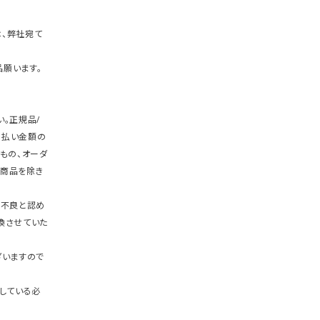
、弊社宛て
願います。
。正規品/
支払い金額の
もの、オーダ
商品を除き
期不良と認め
換させていた
ざいますので
している必