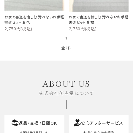
ご利用ガイド
お家で書道を愉しむ 汚れないお手軽
お家で書道を愉しむ 汚れないお手軽
書道セット お花
書道セット 動物
プライバシーポリシー
2,750円(税込)
2,750円(税込)
1
特定商取引法について
全2件
お問い合わせ
キーワード
ABOUT US
株式会社仿古堂について
カテゴリー
返品・交換7日間OK
安心アフターサービス
検索する
お届け後7日以内に
大切なあなたの筆を