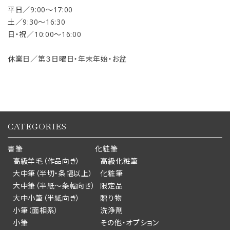
平日／9:00〜17:00
土／9:30〜16:30
日・祝／10:00〜16:00
休業日／第３日曜日・年末年始・お盆
CATEGORIES
書筆
化粧筆
高級羊毛（作品向き）
高級化粧筆
大中筆（半切・条幅以上）
化粧筆
大中筆（半紙～条幅向き）
限定品
大中小筆（半紙向き）
贈り物
小筆（面相系）
洗浄剤
小筆
その他・オプション