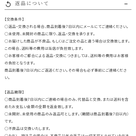
返品について
replay
【交換条件】
○返品・交換される場合、商品到着後7日以内にメールにてご連絡ください。
○未使用、未開封の商品に限り、返品・交換を承ります。
○お届けした商品が不良品、もしくはご注文の品と違う場合は交換致します。
この場合、送料等の費用は当店が負担致します。
○お客様のご都合による返品・交換につきましては、送料等の費用はお客様
の負担となります。
商品到着後7日以内にご返送ください。その場合も必ず事前にご連絡くださ
い。
【返品期限】
○商品到着後7日以内にご連絡の場合のみ、代替品と交換、または送料を含
めたお支払い金額の全額を返金致します。
○未開封、未使用の商品のみ返品可とします。（期間は商品到着後7日以内）
です。
○不良品は交換いたします。
○ただし、特注品の場合は、不良品以外の返品は一切不可とさせていただき