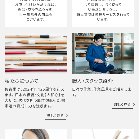
お申し付けいただければ、
より快適に、
長く使って
返品・交換を承ります。
いただけるように、
※一部除外の商品も
仿古堂では修理サービスを行って
ございます。
います。
私たちについて
職人・スタッフ紹介
仿古堂は、2024年、125周年を迎え
日々の作業、作業風景をご紹介しま
ます。 日本の伝統・文化【大和心】を
す。
大切に、次代を担う筆作り職人と、書
詳しく見る
家達の育成に力を注ぎます。
詳しく見る