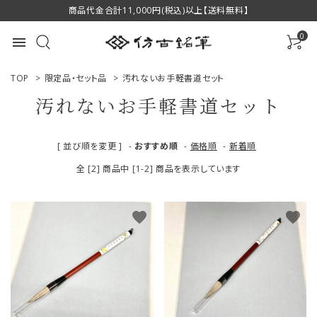
商品代金合計11,000円(税込)以上【送料無料】
0
menu
TOP
>
限定品・セット品
>
汚れないお手軽書道セット
汚れないお手軽書道セット
ACCOUNT MENU
[ 並び順を変更 ]
-
おすすめ順
-
価格順
-
新着順
ようこそ ゲスト 様
全 [2] 商品中 [1-2] 商品を表示しています
ログイン
新規会員登録
favorite
favorite
商品一覧
用途で選ぶ
私たちについて