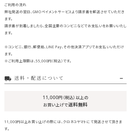
ご利用の流れ
弊社発送の翌日、GMOペイメントサービスより請求書を郵送させていただき
ます。
請求書が到着しましたら、全国主要のコンビニなどでお支払いをお願いいたし
ます。
※コンビニ、銀行、郵便局、LINE Pay、その他決済アプリでお支払いいただけ
ます。
※ご利用上限額は、55,000円（税込）です。
送料・配送について
local_shipping
11,000
円（税込）以上の
送料無料
お買い上げで
11,000円以上お買い上げの際には、クロネコヤマトにて発送させて頂きま
す。