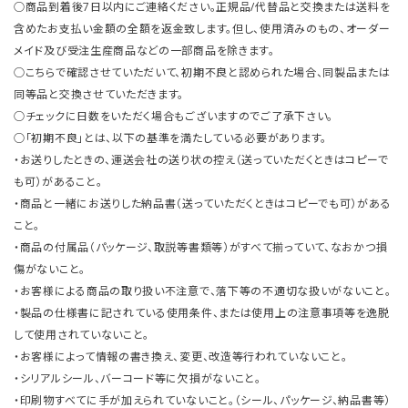
○商品到着後7日以内にご連絡ください。正規品/代替品と交換または送料を
含めたお支払い金額の全額を返金致します。但し、使用済みのもの、オーダー
メイド及び受注生産商品などの一部商品を除きます。
○こちらで確認させていただいて、初期不良と認められた場合、同製品または
同等品と交換させていただきます。
○チェックに日数をいただく場合もございますのでご了承下さい。
○「初期不良」とは、以下の基準を満たしている必要があります。
・お送りしたときの、運送会社の送り状の控え（送っていただくときはコピーで
も可）があること。
・商品と一緒にお送りした納品書（送っていただくときはコピーでも可）がある
こと。
・商品の付属品（パッケージ、取説等書類等）がすべて揃っていて、なおかつ損
傷がないこと。
・お客様による商品の取り扱い不注意で、落下等の不適切な扱いがないこと。
・製品の仕様書に記されている使用条件、または使用上の注意事項等を逸脱
して使用されていないこと。
・お客様によって情報の書き換え、変更、改造等行われていないこと。
・シリアルシール、バーコード等に欠損がないこと。
・印刷物すべてに手が加えられていないこと。（シール、パッケージ、納品書等）