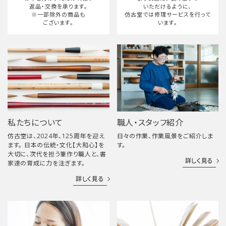
返品・交換を承ります。
いただけるように、
※一部除外の商品も
仿古堂では修理サービスを行って
ございます。
います。
私たちについて
職人・スタッフ紹介
仿古堂は、2024年、125周年を迎え
日々の作業、作業風景をご紹介しま
ます。 日本の伝統・文化【大和心】を
す。
大切に、次代を担う筆作り職人と、書
詳しく見る
家達の育成に力を注ぎます。
詳しく見る