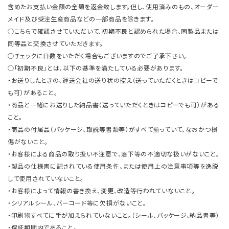
含めたお支払い金額の全額を返金致します。但し、使用済みのもの、オーダー
メイド及び受注生産商品などの一部商品を除きます。
○こちらで確認させていただいて、初期不良と認められた場合、同製品または
同等品と交換させていただきます。
○チェックに日数をいただく場合もございますのでご了承下さい。
○「初期不良」とは、以下の基準を満たしている必要があります。
・お送りしたときの、運送会社の送り状の控え（送っていただくときはコピーで
も可）があること。
・商品と一緒にお送りした納品書（送っていただくときはコピーでも可）がある
こと。
・商品の付属品（パッケージ、取説等書類等）がすべて揃っていて、なおかつ損
傷がないこと。
・お客様による商品の取り扱い不注意で、落下等の不適切な扱いがないこと。
・製品の仕様書に記されている使用条件、または使用上の注意事項等を逸脱
して使用されていないこと。
・お客様によって情報の書き換え、変更、改造等行われていないこと。
・シリアルシール、バーコード等に欠損がないこと。
・印刷物すべてに手が加えられていないこと。（シール、パッケージ、納品書等）
・保証期間内であること。