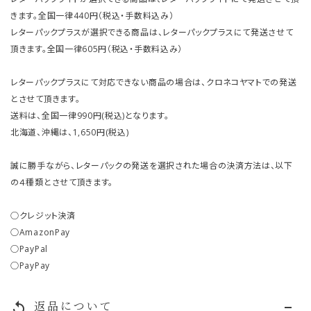
きます。全国一律440円（税込・手数料込み）
レターパックプラスが選択できる商品は、レターパックプラスにて発送させて
頂きます。全国一律605円（税込・手数料込み）
レターパックプラスにて対応できない商品の場合は、クロネコヤマトでの発送
とさせて頂きます。
送料は、全国一律990円(税込)となります。
北海道、沖縄は、1,650円(税込)
誠に勝手ながら、レターパックの発送を選択された場合の決済方法は、以下
の４種類とさせて頂きます。
○クレジット決済
○AmazonPay
○PayPal
○PayPay
返品について
replay