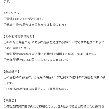
ます。
【キャンセル】
○決済前まではお受けします。
○代金引換の場合は出荷前まではお受けします。
【その他特記事項など】
○いかなる場合でも、こちらに商品を発送する際は、かならず弊社まであらか
じめご連絡ください。
○保証規定はお客様の法律上の権利を制限する事は一切ありません。
○当保証規定は日本国内においてのみ有効です。
【返品送料】
○お客様のご都合による返品の場合は、弊社宛ての送料のご負担をお願い致
します。
○不良品の場合は送料着払いにて返品願います。
【不良品】
○商品到着後7日以内にご連絡ください。正規品/代替品と交換または送料を