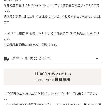
弊社発送の翌日、GMOペイメントサービスより請求書を郵送させていただき
ます。
請求書が到着しましたら、全国主要のコンビニなどでお支払いをお願いいたし
ます。
※コンビニ、銀行、郵便局、LINE Pay、その他決済アプリでお支払いいただけ
ます。
※ご利用上限額は、55,000円（税込）です。
送料・配送について
local_shipping
11,000
円（税込）以上の
送料無料
お買い上げで
11,000円以上お買い上げの際には、クロネコヤマトにて発送させて頂きま
す。
レターパックライトが選択できる商品は、レターパックライトにて発送させて頂