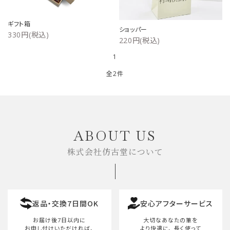
ご利用ガイド
ギフト箱
ショッパー
330円(税込)
220円(税込)
プライバシーポリシー
1
特定商取引法について
全2件
お問い合わせ
キーワード
ABOUT US
株式会社仿古堂について
カテゴリー
返品・交換7日間OK
安心アフターサービス
検索する
お届け後7日以内に
大切なあなたの筆を
お申し付けいただければ、
より快適に、
長く使って