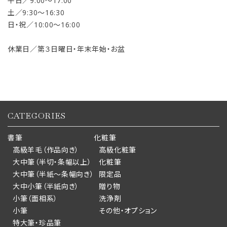
平日／9:00〜17:00
土／9:30〜16:30
日・祝／10:00〜16:00
休業日／第３日曜日・年末年始・お盆
CATEGORIES
書筆
化粧筆
高級羊毛（作品向き）
高級化粧筆
大中筆（半切・条幅以上）
化粧筆
大中筆（半紙～条幅向き）
限定品
大中小筆（半紙向き）
贈り物
小筆（面相系）
洗浄剤
小筆
その他・オプション
特大筆・珍品筆