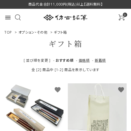
商品代金合計11,000円(税込)以上【送料無料】
0
menu
TOP
>
オプション・その他
>
ギフト箱
ギフト箱
ACCOUNT MENU
[ 並び順を変更 ]
-
おすすめ順
-
価格順
-
新着順
ようこそ ゲスト 様
全 [2] 商品中 [1-2] 商品を表示しています
ログイン
新規会員登録
favorite
favorite
商品一覧
用途で選ぶ
私たちについて