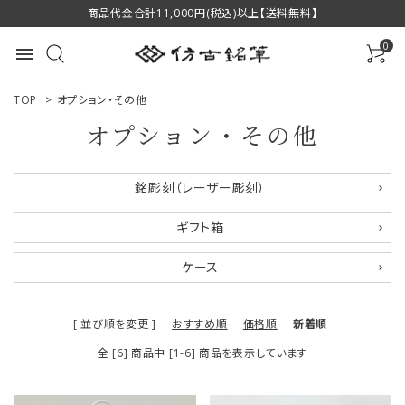
商品代金合計11,000円(税込)以上【送料無料】
0
menu
TOP
>
オプション・その他
オプション・その他
ACCOUNT MENU
銘彫刻（レーザー彫刻）
ようこそ ゲスト 様
ギフト箱
ログイン
新規会員登録
ケース
商品一覧
[ 並び順を変更 ]
-
おすすめ順
-
価格順
-
新着順
用途で選ぶ
全 [6] 商品中 [1-6] 商品を表示しています
私たちについて