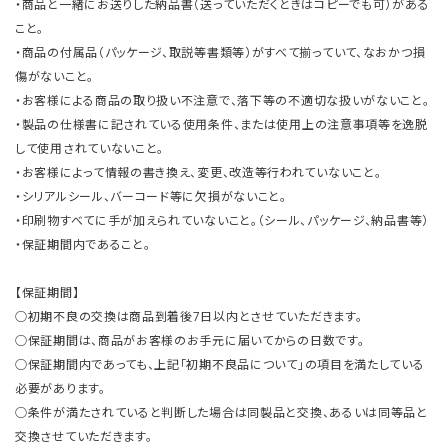
・商品と一緒にお送りした納品書（送っていただくときはコピーでも可）がある
こと。
・商品の付属品（パッケージ、取説等書類等）がすべて揃っていて、なおかつ損
傷がないこと。
・お客様による商品の取り扱い不注意で、落下等の不適切な扱いがないこと。
・製品の仕様書に記されている使用条件、または使用上の注意事項等を逸脱
して使用されていないこと。
・お客様によって情報の書き換え、変更、改造等行われていないこと。
・シリアルシール、バーコード等に欠損がないこと。
・印刷物すべてに手が加えられていないこと。（シール、パッケージ、納品書等）
・保証期間内であること。
【保証期間】
○初期不良の交換は商品到着後7日以内とさせていただきます。
○保証期間は、商品がお客様のお手元に届いてからの日数です。
○保証期間内であっても、上記「初期不良品について」の項目を満たしている
必要があります。
○条件が満たされていると判断した場合は同製品と交換、あるいは同等品と
交換させていただきます。