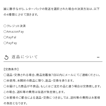
誠に勝手ながら、レターパックの発送を選択された場合の決済方法は、以下
の４種類とさせて頂きます。
○クレジット決済
○AmazonPay
○PayPal
○PayPay
返品について
replay
【交換条件】
○返品・交換される場合、商品到着後7日以内にメールにてご連絡ください。
○未使用、未開封の商品に限り、返品・交換を承ります。
○お届けした商品が不良品、もしくはご注文の品と違う場合は交換致します。
この場合、送料等の費用は当店が負担致します。
○お客様のご都合による返品・交換につきましては、送料等の費用はお客様
の負担となります。