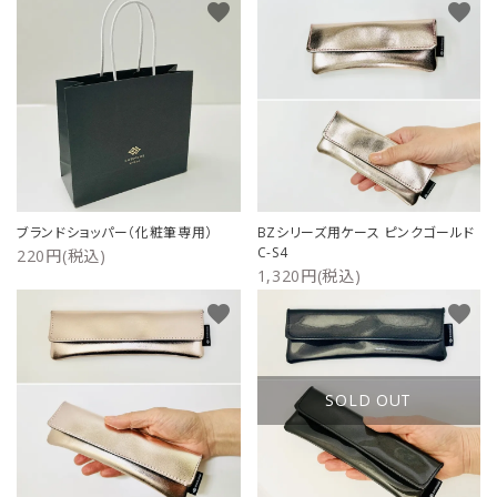
favorite
favorite
ご利用ガイド
プライバシーポリシー
特定商取引法について
お問い合わせ
ブランドショッパー（化粧筆専用）
BZシリーズ用ケース ピンクゴールド
C-S4
220円(税込)
1,320円(税込)
favorite
favorite
SOLD OUT