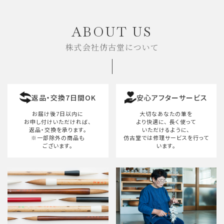
キーワード
ABOUT US
株式会社仿古堂について
カテゴリー
返品・交換7日間OK
安心アフターサービス
検索する
お届け後7日以内に
大切なあなたの筆を
お申し付けいただければ、
より快適に、
長く使って
返品・交換を承ります。
いただけるように、
※一部除外の商品も
仿古堂では修理サービスを行って
ございます。
います。