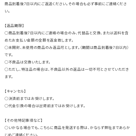
商品到着後7日以内にご返送ください。その場合も必ず事前にご連絡くださ
い。
【返品期限】
○商品到着後7日以内にご連絡の場合のみ、代替品と交換、または送料を含
めたお支払い金額の全額を返金致します。
○未開封、未使用の商品のみ返品可とします。（期間は商品到着後7日以内）
です。
○不良品は交換いたします。
○ただし、特注品の場合は、不良品以外の返品は一切不可とさせていただき
ます。
【キャンセル】
○決済前まではお受けします。
○代金引換の場合は出荷前まではお受けします。
【その他特記事項など】
○いかなる場合でも、こちらに商品を発送する際は、かならず弊社まであらか
じめご連絡ください。