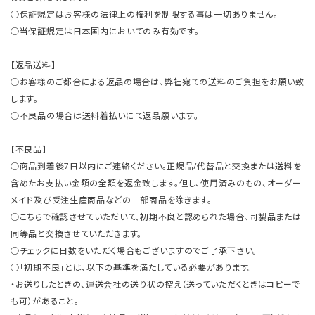
○保証規定はお客様の法律上の権利を制限する事は一切ありません。
○当保証規定は日本国内においてのみ有効です。
【返品送料】
○お客様のご都合による返品の場合は、弊社宛ての送料のご負担をお願い致
します。
○不良品の場合は送料着払いにて返品願います。
【不良品】
○商品到着後7日以内にご連絡ください。正規品/代替品と交換または送料を
含めたお支払い金額の全額を返金致します。但し、使用済みのもの、オーダー
メイド及び受注生産商品などの一部商品を除きます。
○こちらで確認させていただいて、初期不良と認められた場合、同製品または
同等品と交換させていただきます。
○チェックに日数をいただく場合もございますのでご了承下さい。
○「初期不良」とは、以下の基準を満たしている必要があります。
・お送りしたときの、運送会社の送り状の控え（送っていただくときはコピーで
も可）があること。