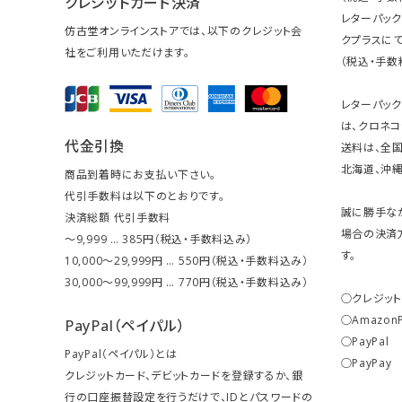
クレジットカード決済
レターパッ
仿古堂オンラインストアでは、以下のクレジット会
クプラスにて
社をご利用いただけます。
（税込・手数
レターパッ
は、クロネコ
代金引換
送料は、全国
北海道、沖縄は
商品到着時にお支払い下さい。
代引手数料は以下のとおりです。
誠に勝手な
決済総額 代引手数料
場合の決済
～9,999 … 385円（税込・手数料込み）
す。
10,000～29,999円 … 550円（税込・手数料込み）
30,000～99,999円 … 770円（税込・手数料込み）
○クレジッ
○Amazon
PayPal（ペイパル）
○PayPal
PayPal（ペイパル）とは
○PayPay
クレジットカード、デビットカードを登録するか、銀
行の口座振替設定を行うだけで、IDとパスワードの