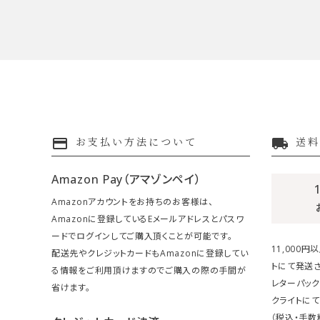
payment
local_shipping
お支払い方法について
送料
Amazon Pay（アマゾンペイ）
Amazonアカウントをお持ちのお客様は、
Amazonに登録しているEメールアドレスとパスワ
ードでログインしてご購入頂くことが可能です。
11,000
配送先やクレジットカードもAmazonに登録してい
トにて発送さ
る情報をご利用頂けますのでご購入の際の手間が
レターパック
省けます。
クライトにて
（税込・手数