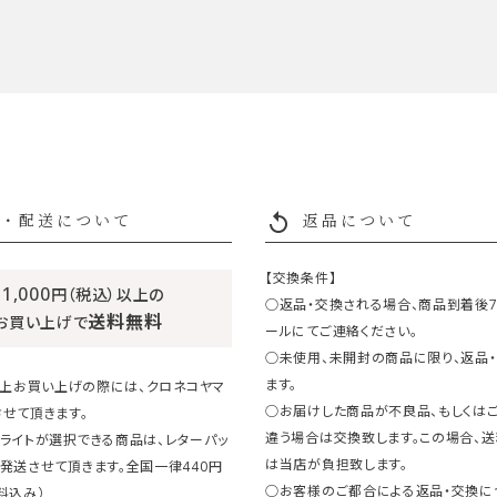
replay
・配送について
返品について
【交換条件】
11,000
円（税込）以上の
○返品・交換される場合、商品到着後
送料無料
お買い上げで
ールにてご連絡ください。
○未使用、未開封の商品に限り、返品
ます。
円以上お買い上げの際には、クロネコヤマ
○お届けした商品が不良品、もしくは
せて頂きます。
違う場合は交換致します。この場合、
ライトが選択できる商品は、レターパッ
は当店が負担致します。
発送させて頂きます。全国一律440円
○お客様のご都合による返品・交換に
料込み）