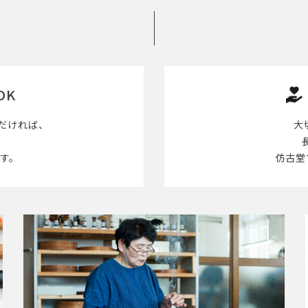
OK
だければ、
大
す。
仿古堂