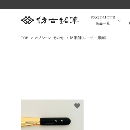
PRODUCTS
商品一覧
TOP
>
オプション・その他
>
銘彫刻（レーザー彫刻）
高級羊毛
ACCOUNT MENU
ようこそ ゲスト 様
小筆（面相
ログイン
新規会員登録
画筆・絵
商品一覧
favorite
用途で選ぶ
高級化粧
私たちについて