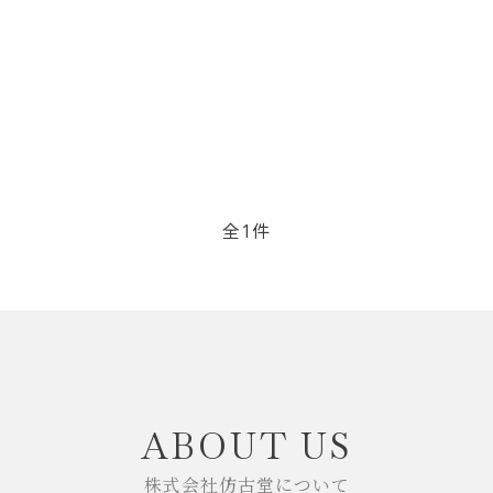
リップブラシ
贈り物（限定セット）
オプション・その他
洗顔ブラシ
全1件
close
ABOUT US
株式会社仿古堂について