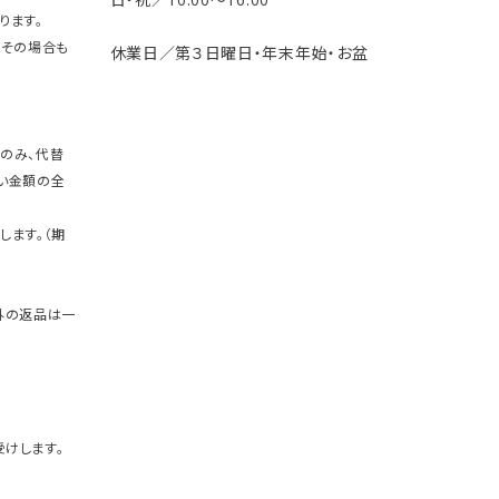
ります。
。その場合も
休業日／第３日曜日・年末年始・お盆
のみ、代替
い金額の全
します。（期
外の返品は一
けします。