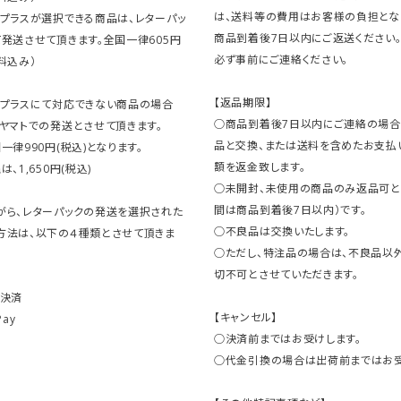
は、送料等の費用はお客様の負担とな
クプラスが選択できる商品は、レターパッ
商品到着後7日以内にご返送ください
発送させて頂きます。全国一律605円
必ず事前にご連絡ください。
料込み）
【返品期限】
クプラスにて対応できない商品の場合
○商品到着後7日以内にご連絡の場合
ヤマトでの発送とさせて頂きます。
品と交換、または送料を含めたお支払
一律990円(税込)となります。
額を返金致します。
、1,650円(税込)
○未開封、未使用の商品のみ返品可と
間は商品到着後7日以内）です。
がら、レターパックの発送を選択された
○不良品は交換いたします。
方法は、以下の４種類とさせて頂きま
○ただし、特注品の場合は、不良品以
切不可とさせていただきます。
ト決済
【キャンセル】
Pay
○決済前まではお受けします。
○代金引換の場合は出荷前まではお受