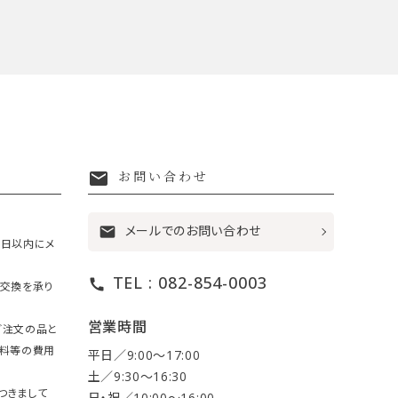
mail
お問い合わせ
メールでのお問い合わせ
mail
7日以内にメ
TEL : 082-854-0003
call
・交換を承り
営業時間
ご注文の品と
送料等の費用
平日／9:00〜17:00
土／9:30〜16:30
つきまして
日・祝／10:00〜16:00