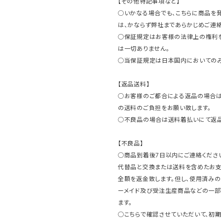
【その他特記事項など】
○いかなる場合でも、こちらに商品を
は、かならず弊社まであらかじめご連絡
○保証規定はお客様の法律上の権利
は一切ありません。
○当保証規定は日本国内においてのみ
【返品送料】
○お客様のご都合による返品の場合は
の送料のご負担をお願い致します。
○不良品の場合は送料着払いにて返品
【不良品】
○商品到着後7日以内にご連絡ください
代替品と交換または送料を含めたお
全額を返金致します。但し、使用済みの
ーメイド及び受注生産商品などの一部
ます。
○こちらで確認させていただいて、初