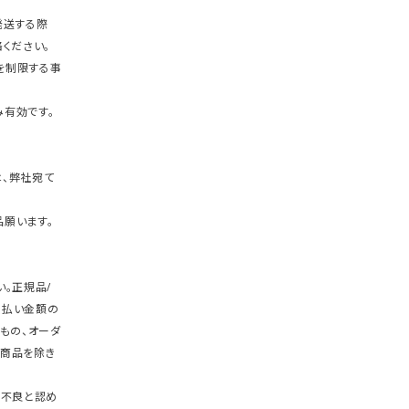
発送する際
ください。
を制限する事
有効です。
、弊社宛て
願います。
。正規品/
支払い金額の
もの、オーダ
商品を除き
期不良と認め