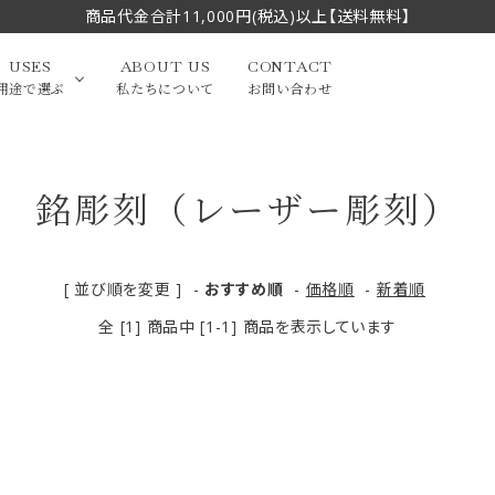
商品代金合計11,000円(税込)以上【送料無料】
USES
ABOUT US
CONTACT
用途で選ぶ
私たちについて
お問い合わせ
銘彫刻（レーザー彫刻）
大中筆（半切・条幅以
かな
漢字
（作品向き）
上）
写経・御朱印
画筆・絵てがみ
系）
小筆
[ 並び順を変更 ]
-
おすすめ順
-
価格順
-
新着順
全 [1] 商品中 [1-1] 商品を表示しています
贈り物（限定セット）
洗浄剤・その他
てがみ
限定品・セット品
フェイスブラシ
チークブラシ
筆
化粧筆