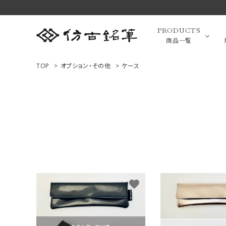
PRODUCTS
商品一覧
TOP
>
オプション・その他
>
ケース
高級羊毛
ACCOUNT MENU
ようこそ ゲスト 様
小筆（面相
ログイン
新規会員登録
画筆・絵
商品一覧
favorite
用途で選ぶ
高級化粧
私たちについて