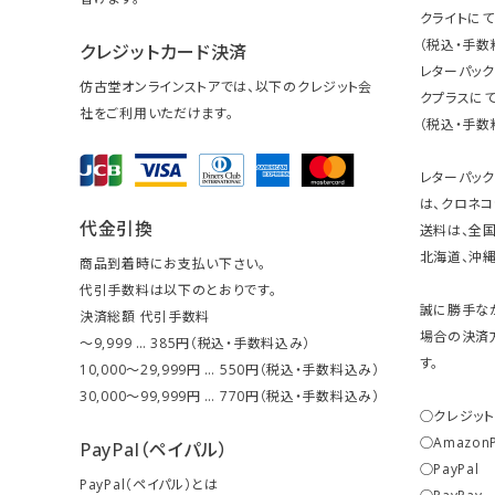
クライトにて
（税込・手数
クレジットカード決済
レターパッ
仿古堂オンラインストアでは、以下のクレジット会
クプラスにて
社をご利用いただけます。
（税込・手数
レターパッ
は、クロネコ
代金引換
送料は、全国
北海道、沖縄は
商品到着時にお支払い下さい。
代引手数料は以下のとおりです。
誠に勝手な
決済総額 代引手数料
場合の決済
～9,999 … 385円（税込・手数料込み）
す。
10,000～29,999円 … 550円（税込・手数料込み）
30,000～99,999円 … 770円（税込・手数料込み）
○クレジッ
○Amazon
PayPal（ペイパル）
○PayPal
PayPal（ペイパル）とは