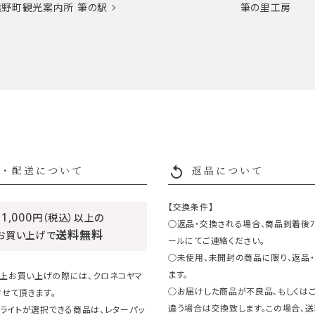
熊野町観光案内所
筆の駅
筆の里工房
replay
・配送について
返品について
【交換条件】
11,000
円（税込）以上の
○返品・交換される場合、商品到着後
送料無料
お買い上げで
ールにてご連絡ください。
○未使用、未開封の商品に限り、返品
ます。
円以上お買い上げの際には、クロネコヤマ
○お届けした商品が不良品、もしくは
せて頂きます。
違う場合は交換致します。この場合、
ライトが選択できる商品は、レターパッ