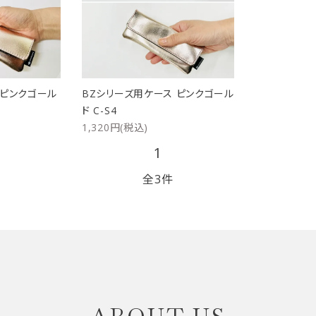
リップブラシ
贈り物（限定セット）
オプション・その他
洗顔ブラシ
 ピンクゴール
BZシリーズ用ケース ピンクゴール
ド C-S4
1,320円(税込)
1
全3件
close