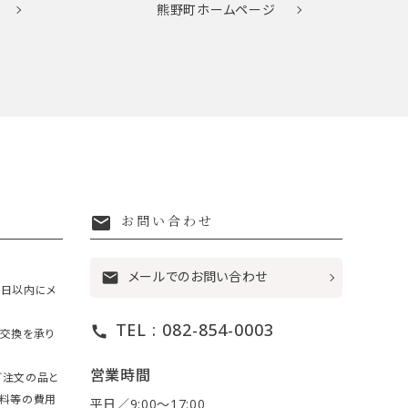
熊野町
ホームページ
mail
お問い合わせ
メールでのお問い合わせ
mail
7日以内にメ
TEL : 082-854-0003
call
・交換を承り
営業時間
ご注文の品と
送料等の費用
平日／9:00〜17:00