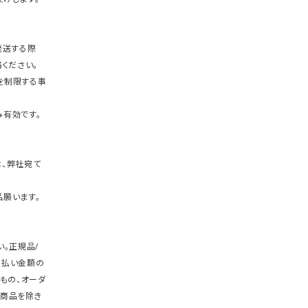
発送する際
ください。
を制限する事
有効です。
、弊社宛て
願います。
。正規品/
支払い金額の
もの、オーダ
商品を除き