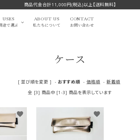
商品代金合計11,000円(税込)以上【送料無料】
USES
ABOUT US
CONTACT
用途で選ぶ
私たちについて
お問い合わせ
ケース
大中筆（半切・条幅以
かな
漢字
（作品向き）
上）
写経・御朱印
画筆・絵てがみ
系）
小筆
[ 並び順を変更 ]
-
おすすめ順
-
価格順
-
新着順
全 [3] 商品中 [1-3] 商品を表示しています
贈り物（限定セット）
洗浄剤・その他
てがみ
限定品・セット品
favorite
favorite
フェイスブラシ
チークブラシ
筆
化粧筆