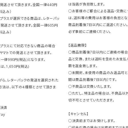
は当店が負担致します。
発送させて頂きます。全国一律440円
○お客様のご都合による返品・交換に
料込み）
は、送料等の費用はお客様の負担とな
クプラスが選択できる商品は、レターパッ
商品到着後7日以内にご返送ください
発送させて頂きます。全国一律605円
必ず事前にご連絡ください。
料込み）
【返品期限】
クプラスにて対応できない商品の場合
○商品到着後7日以内にご連絡の場合
ヤマトでの発送とさせて頂きます。
品と交換、または送料を含めたお支払
一律990円(税込)となります。
額を返金致します。
、1,650円(税込)
○未開封、未使用の商品のみ返品可と
間は商品到着後7日以内）です。
がら、レターパックの発送を選択された
○不良品は交換いたします。
方法は、以下の４種類とさせて頂きま
○ただし、特注品の場合は、不良品以
切不可とさせていただきます。
ト決済
【キャンセル】
Pay
○決済前まではお受けします。
○代金引換の場合は出荷前まではお受