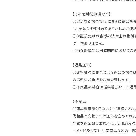
【その他特記事項など】
○いかなる場合でも、こちらに商品を
は、かならず弊社まであらかじめご連絡
○保証規定はお客様の法律上の権利
は一切ありません。
○当保証規定は日本国内においてのみ
【返品送料】
○お客様のご都合による返品の場合は
の送料のご負担をお願い致します。
○不良品の場合は送料着払いにて返品
【不良品】
○商品到着後7日以内にご連絡ください
代替品と交換または送料を含めたお
全額を返金致します。但し、使用済みの
ーメイド及び受注生産商品などの一部