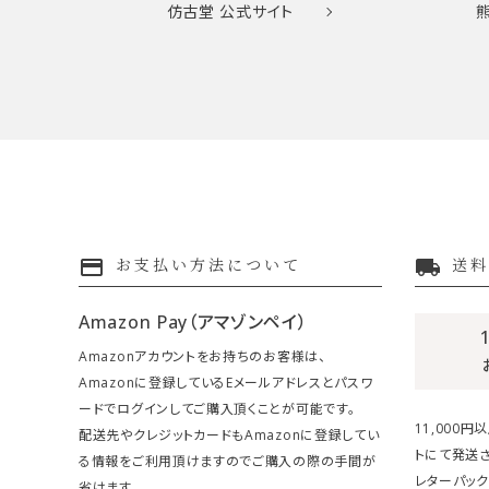
仿古堂
公式サイト
payment
local_shipping
お支払い方法について
送料
Amazon Pay（アマゾンペイ）
Amazonアカウントをお持ちのお客様は、
Amazonに登録しているEメールアドレスとパスワ
ードでログインしてご購入頂くことが可能です。
11,000
配送先やクレジットカードもAmazonに登録してい
トにて発送さ
る情報をご利用頂けますのでご購入の際の手間が
レターパック
省けます。