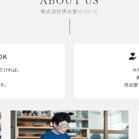
ABOUT US
株式会社仿古堂について
OK
だければ、
大
す。
仿古堂