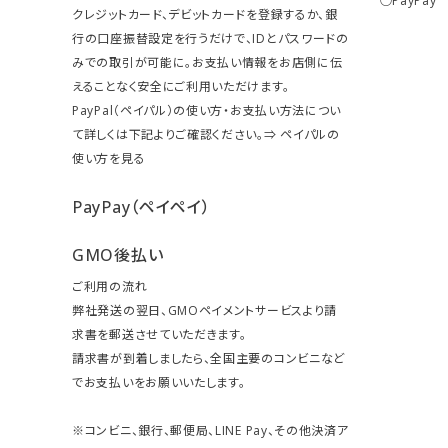
○PayPay
クレジットカード、デビットカードを登録するか、銀
行の口座振替設定を行うだけで、IDとパスワードの
みでの取引が可能に。お支払い情報をお店側に伝
えることなく安全にご利用いただけます。
PayPal（ペイパル）の使い方・お支払い方法につい
て詳しくは下記よりご確認ください。⇒
ペイパルの
使い方を見る
PayPay（ペイペイ）
GMO後払い
ご利用の流れ
弊社発送の翌日、GMOペイメントサービスより請
求書を郵送させていただきます。
請求書が到着しましたら、全国主要のコンビニなど
でお支払いをお願いいたします。
※コンビニ、銀行、郵便局、LINE Pay、その他決済ア