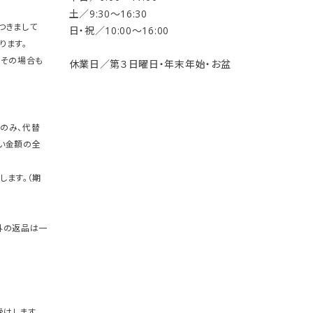
土／9:30〜16:30
つきまして
日・祝／10:00〜16:00
ります。
。その場合も
休業日／第３日曜日・年末年始・お盆
のみ、代替
い金額の全
します。（期
外の返品は一
けします。