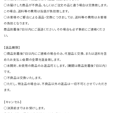
○お届けした商品が不良品、もしくはご注文の品と違う場合は交換致します。
この場合、送料等の費用は当店が負担致します。
○お客様のご都合による返品・交換につきましては、送料等の費用はお客様
の負担となります。
商品到着後7日以内にご返送ください。その場合も必ず事前にご連絡くださ
い。
【返品期限】
○商品到着後7日以内にご連絡の場合のみ、代替品と交換、または送料を含
めたお支払い金額の全額を返金致します。
○未開封、未使用の商品のみ返品可とします。（期間は商品到着後7日以内）
です。
○不良品は交換いたします。
○ただし、特注品の場合は、不良品以外の返品は一切不可とさせていただき
ます。
【キャンセル】
○決済前まではお受けします。