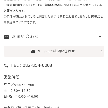
○保証期間内であっても、上記「初期不良品について」の項目を満たしている
必要があります。
○条件が満たされていると判断した場合は同製品と交換、あるいは同等品と
交換させていただきます。
お問い合わせ
mail
メールでのお問い合わせ
mail
TEL : 082-854-0003
call
営業時間
平日／9:00〜17:00
土／9:30〜16:30
日・祝／10:00〜16:00
休業日／第３日曜日・年末年始・お盆