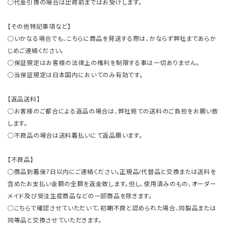
○代金引換の場合は出荷前まではお受けします。
【その他特記事項など】
○いかなる場合でも、こちらに商品を発送する際は、かならず弊社まであらか
じめご連絡ください。
○保証規定はお客様の法律上の権利を制限する事は一切ありません。
○当保証規定は日本国内においてのみ有効です。
【返品送料】
○お客様のご都合による返品の場合は、弊社宛ての送料のご負担をお願い致
します。
○不良品の場合は送料着払いにて返品願います。
【不良品】
○商品到着後7日以内にご連絡ください。正規品/代替品と交換または送料を
含めたお支払い金額の全額を返金致します。但し、使用済みのもの、オーダー
メイド及び受注生産商品などの一部商品を除きます。
○こちらで確認させていただいて、初期不良と認められた場合、同製品または
同等品と交換させていただきます。