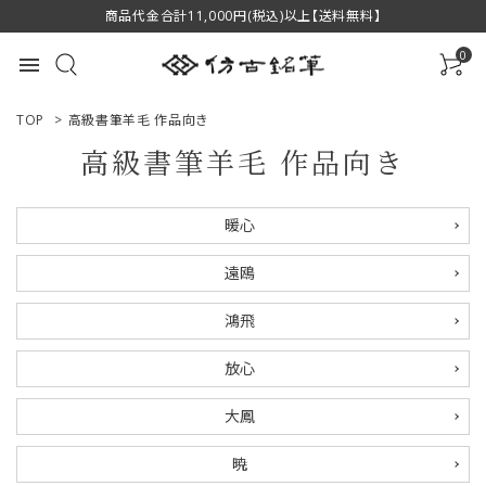
商品代金合計11,000円(税込)以上【送料無料】
0
menu
TOP
>
高級書筆羊毛 作品向き
高級書筆羊毛 作品向き
ACCOUNT MENU
暖心
ようこそ ゲスト 様
遠鴎
ログイン
新規会員登録
鴻飛
商品一覧
放心
用途で選ぶ
大鳳
私たちについて
暁