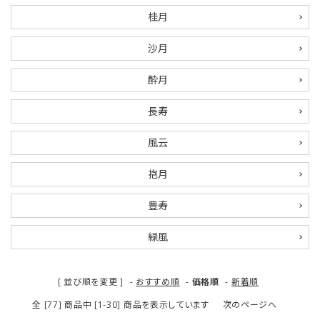
桂月
ご利用ガイド
沙月
プライバシーポリシー
酔月
特定商取引法について
長寿
お問い合わせ
風云
抱月
豊寿
緑風
[ 並び順を変更 ]
-
おすすめ順
-
価格順
-
新着順
全 [77] 商品中 [1-30] 商品を表示しています
次のページへ