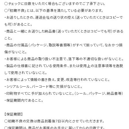
○チェックに日数をいただく場合もございますのでご了承下さい。
○「初期不良」とは、以下の基準を満たしている必要があります。
・お送りしたときの、運送会社の送り状の控え（送っていただくときはコピーで
も可）があること。
・商品と一緒にお送りした納品書（送っていただくときはコピーでも可）がある
こと。
・商品の付属品（パッケージ、取説等書類等）がすべて揃っていて、なおかつ損
傷がないこと。
・お客様による商品の取り扱い不注意で、落下等の不適切な扱いがないこと。
・製品の仕様書に記されている使用条件、または使用上の注意事項等を逸脱
して使用されていないこと。
・お客様によって情報の書き換え、変更、改造等行われていないこと。
・シリアルシール、バーコード等に欠損がないこと。
・印刷物すべてに手が加えられていないこと。（シール、パッケージ、納品書等）
・保証期間内であること。
【保証期間】
○初期不良の交換は商品到着後7日以内とさせていただきます。
○保証期間は、商品がお客様のお手元に届いてからの日数です。