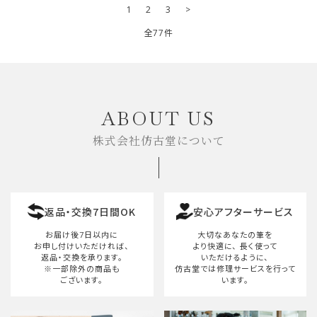
1
2
3
>
全77件
キーワード
ABOUT US
株式会社仿古堂について
カテゴリー
返品・交換7日間OK
安心アフターサービス
検索する
お届け後7日以内に
大切なあなたの筆を
お申し付けいただければ、
より快適に、
長く使って
返品・交換を承ります。
いただけるように、
※一部除外の商品も
仿古堂では修理サービスを行って
ございます。
います。