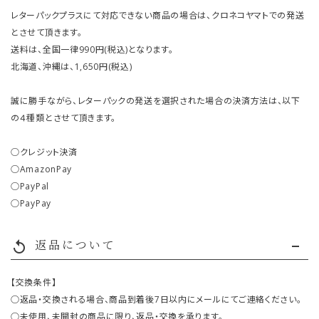
レターパックプラスにて対応できない商品の場合は、クロネコヤマトでの発送
とさせて頂きます。
送料は、全国一律990円(税込)となります。
北海道、沖縄は、1,650円(税込)
誠に勝手ながら、レターパックの発送を選択された場合の決済方法は、以下
の４種類とさせて頂きます。
○クレジット決済
○AmazonPay
○PayPal
○PayPay
返品について
replay
【交換条件】
○返品・交換される場合、商品到着後7日以内にメールにてご連絡ください。
○未使用、未開封の商品に限り、返品・交換を承ります。