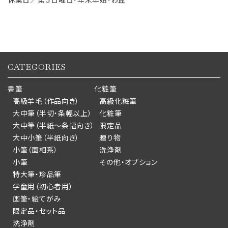
CATEGORIES
書筆
化粧筆
高級羊毛（作品向き）
高級化粧筆
大中筆（半切・条幅以上）
化粧筆
大中筆（半紙～条幅向き）
限定品
大中小筆（半紙向き）
贈り物
小筆（面相系）
洗浄剤
小筆
その他・オプション
特大筆・珍品筆
学童用（初心者用）
画筆・絵てがみ
限定品・セット品
洗浄剤