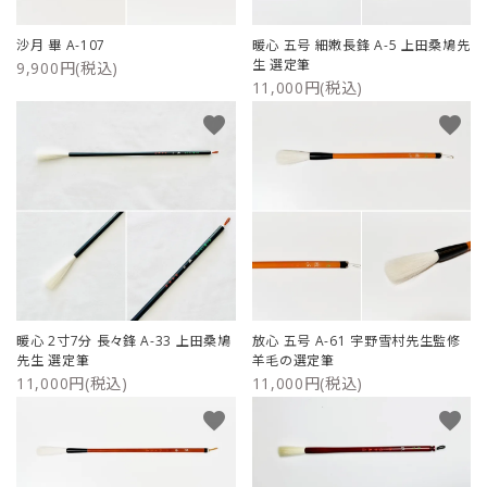
沙月 畢 A-107
暖心 五号 細嫩長鋒 A-5 上田桑鳩先
生 選定筆
9,900円(税込)
11,000円(税込)
favorite
favorite
暖心 2寸7分 長々鋒 A-33 上田桑鳩
放心 五号 A-61 宇野雪村先生監修
先生 選定筆
羊毛の選定筆
11,000円(税込)
11,000円(税込)
favorite
favorite