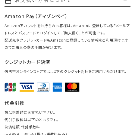
お支払い方法について
payment
Amazon Pay（アマゾンペイ）
Amazonアカウントをお持ちのお客様は、Amazonに登録しているEメールア
ドレスとパスワードでログインしてご購入頂くことが可能です。
配送先やクレジットカードもAmazonに登録している情報をご利用頂けます
のでご購入の際の手間が省けます。
クレジットカード決済
仿古堂オンラインストアでは、以下のクレジット会社をご利用いただけます。
代金引換
商品到着時にお支払い下さい。
代引手数料は以下のとおりです。
決済総額 代引手数料
～9,999 … 385円（税込・手数料込み）