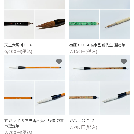
天上大風 中 D-6
初雁 中 C-4 高木聖鶴先生 選定筆
6,600円(税込)
7,150円(税込)
favorite
favorite
玄妙 大 F-6 宇野雪村先生監修 兼毫
妙心 二号 F-13
の選定筆
7,700円(税込)
7,700円(税込)