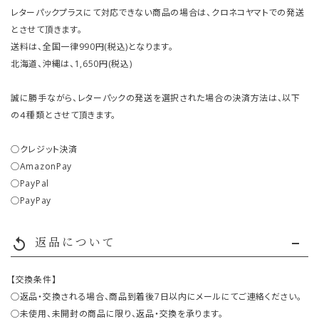
レターパックプラスにて対応できない商品の場合は、クロネコヤマトでの発送
とさせて頂きます。
送料は、全国一律990円(税込)となります。
北海道、沖縄は、1,650円(税込)
誠に勝手ながら、レターパックの発送を選択された場合の決済方法は、以下
の４種類とさせて頂きます。
○クレジット決済
○AmazonPay
○PayPal
○PayPay
返品について
replay
【交換条件】
○返品・交換される場合、商品到着後7日以内にメールにてご連絡ください。
○未使用、未開封の商品に限り、返品・交換を承ります。