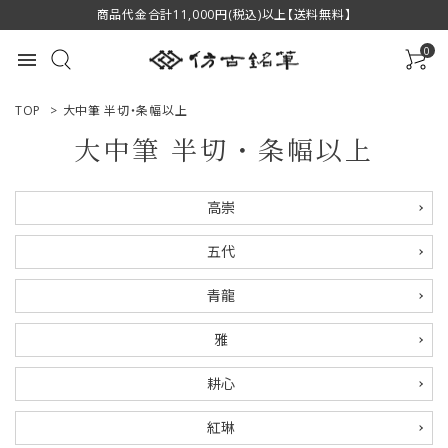
商品代金合計11,000円(税込)以上【送料無料】
0
menu
TOP
>
大中筆 半切・条幅以上
大中筆 半切・条幅以上
ACCOUNT MENU
高崇
ようこそ ゲスト 様
五代
ログイン
新規会員登録
青龍
商品一覧
雅
用途で選ぶ
耕心
私たちについて
紅琳