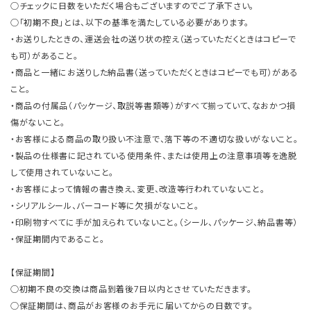
○チェックに日数をいただく場合もございますのでご了承下さい。
○「初期不良」とは、以下の基準を満たしている必要があります。
・お送りしたときの、運送会社の送り状の控え（送っていただくときはコピーで
も可）があること。
・商品と一緒にお送りした納品書（送っていただくときはコピーでも可）がある
こと。
・商品の付属品（パッケージ、取説等書類等）がすべて揃っていて、なおかつ損
傷がないこと。
・お客様による商品の取り扱い不注意で、落下等の不適切な扱いがないこと。
・製品の仕様書に記されている使用条件、または使用上の注意事項等を逸脱
して使用されていないこと。
・お客様によって情報の書き換え、変更、改造等行われていないこと。
・シリアルシール、バーコード等に欠損がないこと。
・印刷物すべてに手が加えられていないこと。（シール、パッケージ、納品書等）
・保証期間内であること。
【保証期間】
○初期不良の交換は商品到着後7日以内とさせていただきます。
○保証期間は、商品がお客様のお手元に届いてからの日数です。