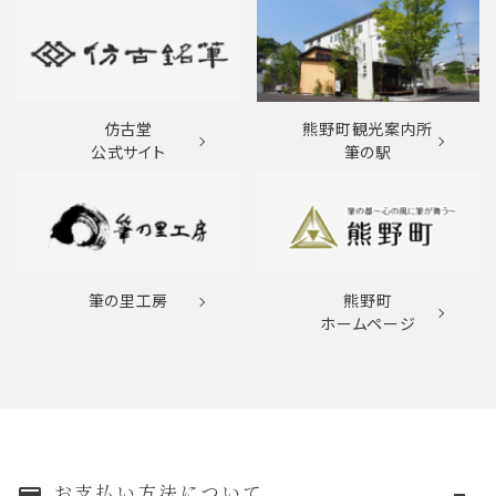
仿古堂
熊野町観光案内所
公式サイト
筆の駅
筆の里工房
熊野町
ホームページ
お支払い方法について
payment