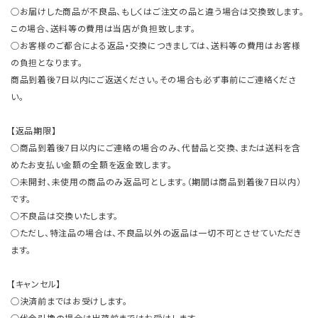
○お届けした商品が不良品、もしくはご注文の品と違う場合は交換致します。
この場合、送料等の費用は当店が負担致します。
○お客様のご都合による返品・交換につきましては、送料等の費用はお客様
の負担となります。
商品到着後7日以内にご返送ください。その場合も必ず事前にご連絡くださ
い。
【返品期限】
○商品到着後7日以内にご連絡の場合のみ、代替品と交換、または送料を含
めたお支払い金額の全額を返金致します。
○未開封、未使用の商品のみ返品可とします。（期間は商品到着後7日以内）
です。
○不良品は交換いたします。
○ただし、特注品の場合は、不良品以外の返品は一切不可とさせていただき
ます。
【キャンセル】
○決済前まではお受けします。