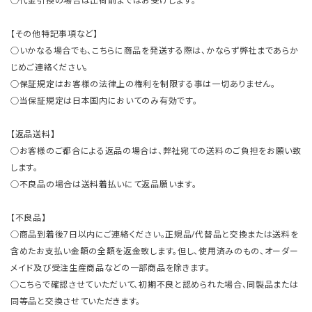
○代金引換の場合は出荷前まではお受けします。
【その他特記事項など】
○いかなる場合でも、こちらに商品を発送する際は、かならず弊社まであらか
じめご連絡ください。
○保証規定はお客様の法律上の権利を制限する事は一切ありません。
○当保証規定は日本国内においてのみ有効です。
【返品送料】
○お客様のご都合による返品の場合は、弊社宛ての送料のご負担をお願い致
します。
○不良品の場合は送料着払いにて返品願います。
【不良品】
○商品到着後7日以内にご連絡ください。正規品/代替品と交換または送料を
含めたお支払い金額の全額を返金致します。但し、使用済みのもの、オーダー
メイド及び受注生産商品などの一部商品を除きます。
○こちらで確認させていただいて、初期不良と認められた場合、同製品または
同等品と交換させていただきます。