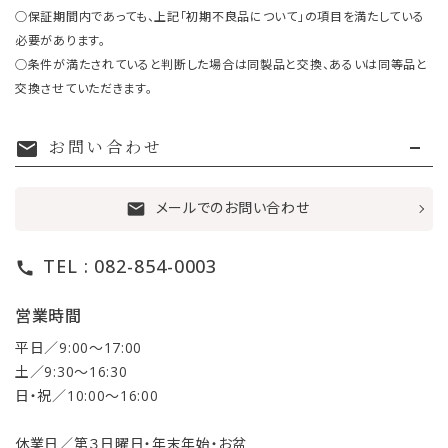
○保証期間内であっても、上記「初期不良品について」の項目を満たしている
必要があります。
○条件が満たされていると判断した場合は同製品と交換、あるいは同等品と
交換させていただきます。
お問い合わせ
mail
メールでのお問い合わせ
mail
TEL : 082-854-0003
call
営業時間
平日／9:00〜17:00
土／9:30〜16:30
日・祝／10:00〜16:00
休業日／第３日曜日・年末年始・お盆