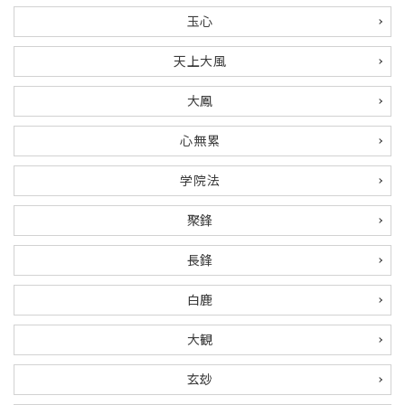
玉心
ご利用ガイド
天上大風
プライバシーポリシー
大鳳
特定商取引法について
心無累
お問い合わせ
学院法
聚鋒
長鋒
白鹿
大観
玄玅