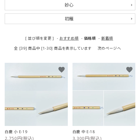
妙心
初雁
[ 並び順を変更 ]
-
おすすめ順
-
価格順
-
新着順
全 [39] 商品中 [1-30] 商品を表示しています
次のページへ
favorite
favorite
白鹿 小 E-19
白鹿 中 E-18
2,750円(税込)
3,300円(税込)