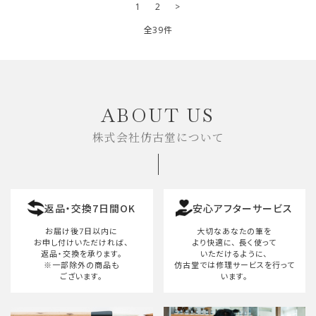
1
2
>
全39件
キーワード
ABOUT US
株式会社仿古堂について
カテゴリー
返品・交換7日間OK
安心アフターサービス
検索する
お届け後7日以内に
大切なあなたの筆を
お申し付けいただければ、
より快適に、
長く使って
返品・交換を承ります。
いただけるように、
※一部除外の商品も
仿古堂では修理サービスを行って
ございます。
います。