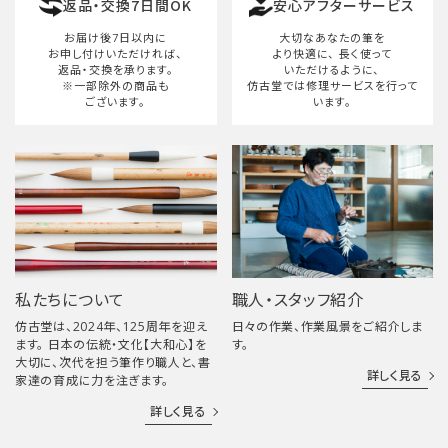
返品・交換7日間OK
安心アフターサービス
検索する
お届け後7日以内に
大切なあなたの筆を
お申し付けいただければ、
より快適に、
長く使って
返品・交換を承ります。
いただけるように、
※一部除外の商品も
仿古堂では修理サービスを行って
ございます。
います。
私たちについて
職人・スタッフ紹介
仿古堂は、2024年、125周年を迎え
日々の作業、作業風景をご紹介しま
ます。 日本の伝統・文化【大和心】を
す。
大切に、次代を担う筆作り職人と、書
詳しく見る
家達の育成に力を注ぎます。
詳しく見る