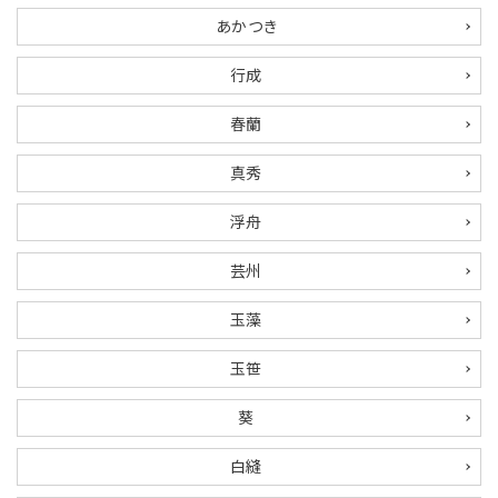
あかつき
ご利用ガイド
行成
プライバシーポリシー
春蘭
特定商取引法について
真秀
お問い合わせ
浮舟
芸州
玉藻
玉笹
葵
白縫