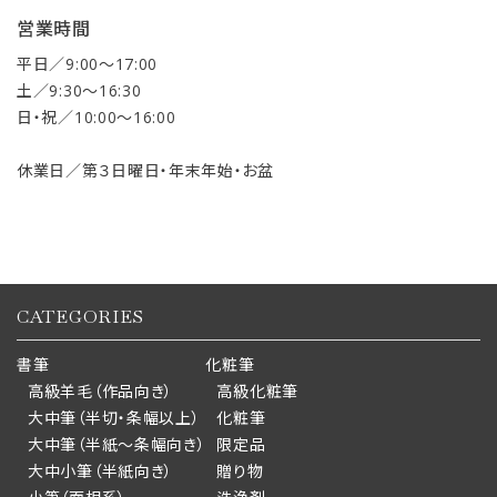
営業時間
平日／9:00〜17:00
土／9:30〜16:30
日・祝／10:00〜16:00
休業日／第３日曜日・年末年始・お盆
CATEGORIES
書筆
化粧筆
高級羊毛（作品向き）
高級化粧筆
大中筆（半切・条幅以上）
化粧筆
大中筆（半紙～条幅向き）
限定品
大中小筆（半紙向き）
贈り物