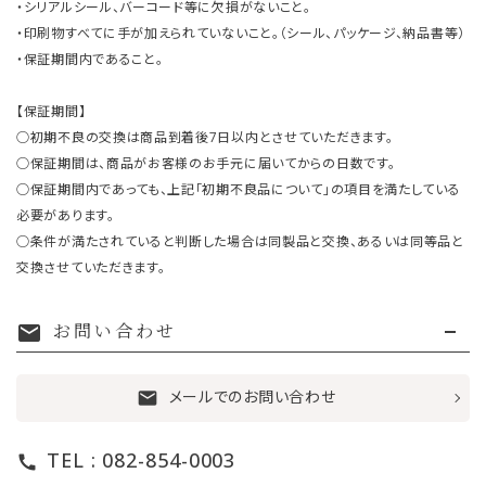
・シリアルシール、バーコード等に欠損がないこと。
・印刷物すべてに手が加えられていないこと。（シール、パッケージ、納品書等）
・保証期間内であること。
【保証期間】
○初期不良の交換は商品到着後7日以内とさせていただきます。
○保証期間は、商品がお客様のお手元に届いてからの日数です。
○保証期間内であっても、上記「初期不良品について」の項目を満たしている
必要があります。
○条件が満たされていると判断した場合は同製品と交換、あるいは同等品と
交換させていただきます。
お問い合わせ
mail
メールでのお問い合わせ
mail
TEL : 082-854-0003
call