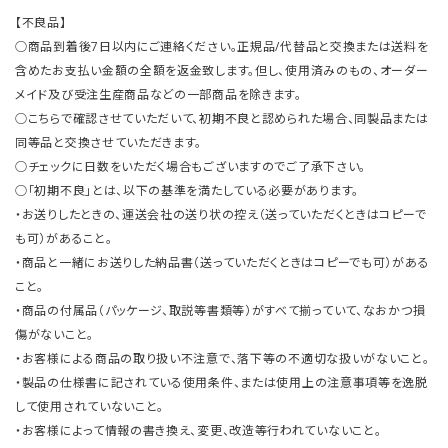
【不良品】
○商品到着後7日以内にご連絡ください。正規品/代替品と交換または送料を
含めたお支払い金額の全額を返金致します。但し、使用済みのもの、オーダー
メイド及び受注生産商品などの一部商品を除きます。
○こちらで確認させていただいて、初期不良と認められた場合、同製品または
同等品と交換させていただきます。
○チェックに日数をいただく場合もございますのでご了承下さい。
○「初期不良」とは、以下の基準を満たしている必要があります。
・お送りしたときの、運送会社の送り状の控え（送っていただくときはコピーで
も可）があること。
・商品と一緒にお送りした納品書（送っていただくときはコピーでも可）がある
こと。
・商品の付属品（パッケージ、取説等書類等）がすべて揃っていて、なおかつ損
傷がないこと。
・お客様による商品の取り扱い不注意で、落下等の不適切な扱いがないこと。
・製品の仕様書に記されている使用条件、または使用上の注意事項等を逸脱
して使用されていないこと。
・お客様によって情報の書き換え、変更、改造等行われていないこと。