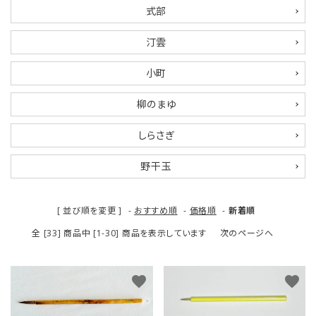
式部
汀雲
小町
柳のまゆ
しらさぎ
野干玉
[ 並び順を変更 ]
-
おすすめ順
-
価格順
-
新着順
全 [33] 商品中 [1-30] 商品を表示しています
次のページへ
favorite
favorite