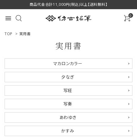
商品代金合計11,000円(税込)以上【送料無料】
0
menu
TOP
>
実用書
実用書
ACCOUNT MENU
マカロンカラー
ようこそ ゲスト 様
夕なぎ
ログイン
新規会員登録
写経
商品一覧
写奏
用途で選ぶ
あわゆき
私たちについて
かすみ