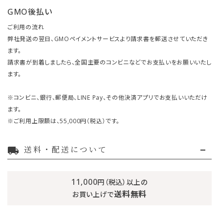
GMO後払い
ご利用の流れ
弊社発送の翌日、GMOペイメントサービスより請求書を郵送させていただき
ます。
請求書が到着しましたら、全国主要のコンビニなどでお支払いをお願いいたし
ます。
※コンビニ、銀行、郵便局、LINE Pay、その他決済アプリでお支払いいただけ
ます。
※ご利用上限額は、55,000円（税込）です。
送料・配送について
local_shipping
11,000
円（税込）以上の
送料無料
お買い上げで