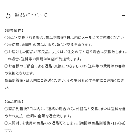
返品について
replay
【交換条件】
○返品・交換される場合、商品到着後7日以内にメールにてご連絡ください。
○未使用、未開封の商品に限り、返品・交換を承ります。
○お届けした商品が不良品、もしくはご注文の品と違う場合は交換致します。
この場合、送料等の費用は当店が負担致します。
○お客様のご都合による返品・交換につきましては、送料等の費用はお客様
の負担となります。
商品到着後7日以内にご返送ください。その場合も必ず事前にご連絡くださ
い。
【返品期限】
○商品到着後7日以内にご連絡の場合のみ、代替品と交換、または送料を含
めたお支払い金額の全額を返金致します。
○未開封、未使用の商品のみ返品可とします。（期間は商品到着後7日以内）
です。