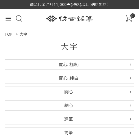
商品代金合計11,000円(税込)以上【送料無料】
0
menu
TOP
>
大字
大字
ACCOUNT MENU
開心 極純
ようこそ ゲスト 様
開心 純白
ログイン
新規会員登録
開心
商品一覧
耕心
用途で選ぶ
連筆
私たちについて
筒筆