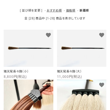
ご利用ガイド
[ 並び順を変更 ]
-
おすすめ順
-
価格順
-
新着順
全 [28] 商品中 [1-28] 商品を表示しています
プライバシーポリシー
特定商取引法について
favorite
favorite
お問い合わせ
猪天尾長々鋒（小）
猪天尾長々鋒（大）
8,800円(税込)
11,000円(税込)
favorite
favorite