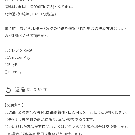
送料は、全国一律990円(税込)となります。
北海道、沖縄は、1,650円(税込)
誠に勝手ながら、レターパックの発送を選択された場合の決済方法は、以下
の４種類とさせて頂きます。
○クレジット決済
○AmazonPay
○PayPal
○PayPay
返品について
replay
【交換条件】
○返品・交換される場合、商品到着後7日以内にメールにてご連絡ください。
○未使用、未開封の商品に限り、返品・交換を承ります。
○お届けした商品が不良品、もしくはご注文の品と違う場合は交換致します。
この場合、送料等の費用は当店が負担致します。