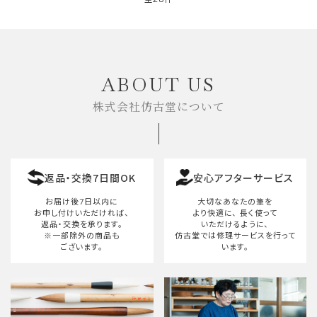
キーワード
ABOUT US
株式会社仿古堂について
カテゴリー
返品・交換7日間OK
安心アフターサービス
検索する
お届け後7日以内に
大切なあなたの筆を
お申し付けいただければ、
より快適に、
長く使って
返品・交換を承ります。
いただけるように、
※一部除外の商品も
仿古堂では修理サービスを行って
ございます。
います。