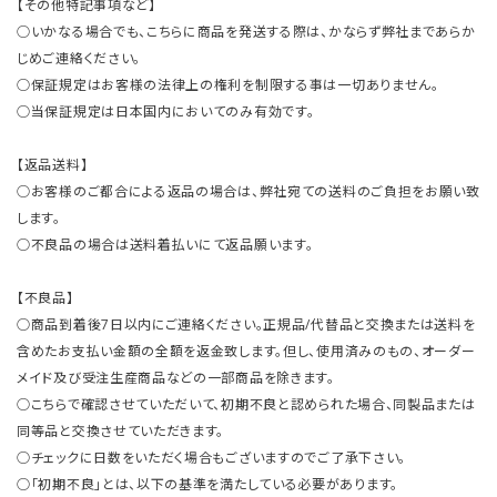
【その他特記事項など】
○いかなる場合でも、こちらに商品を発送する際は、かならず弊社まであらか
じめご連絡ください。
○保証規定はお客様の法律上の権利を制限する事は一切ありません。
○当保証規定は日本国内においてのみ有効です。
【返品送料】
○お客様のご都合による返品の場合は、弊社宛ての送料のご負担をお願い致
します。
○不良品の場合は送料着払いにて返品願います。
【不良品】
○商品到着後7日以内にご連絡ください。正規品/代替品と交換または送料を
含めたお支払い金額の全額を返金致します。但し、使用済みのもの、オーダー
メイド及び受注生産商品などの一部商品を除きます。
○こちらで確認させていただいて、初期不良と認められた場合、同製品または
同等品と交換させていただきます。
○チェックに日数をいただく場合もございますのでご了承下さい。
○「初期不良」とは、以下の基準を満たしている必要があります。