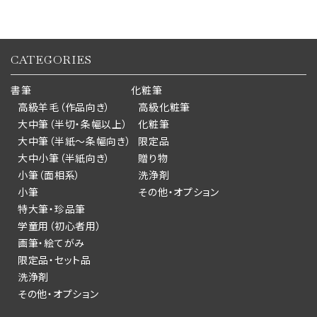
CATEGORIES
書筆
化粧筆
高級羊毛（作品向き）
高級化粧筆
大中筆（半切・条幅以上）
化粧筆
大中筆（半紙～条幅向き）
限定品
大中小筆（半紙向き）
贈り物
小筆（面相系）
洗浄剤
小筆
その他・オプション
特大筆・珍品筆
学童用（初心者用）
画筆・絵てがみ
限定品・セット品
洗浄剤
その他・オプション