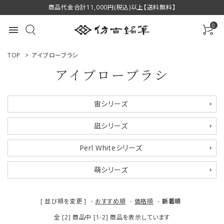
商品代金合計11,000円(税込)以上【送料無料】
0
menu
TOP
>
アイブローブラシ
アイブローブラシ
ACCOUNT MENU
宙シリーズ
ようこそ ゲスト 様
凪シリーズ
ログイン
新規会員登録
Perl Whiteシリーズ
商品一覧
萌シリーズ
用途で選ぶ
[ 並び順を変更 ]
-
おすすめ順
-
価格順
-
新着順
私たちについて
全 [2] 商品中 [1-2] 商品を表示しています