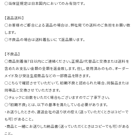
○当保証規定は日本国内においてのみ有効です。
【返品送料】
○お客様のご都合による返品の場合は、弊社宛ての送料のご負担をお願い致
します。
○不良品の場合は送料着払いにて返品願います。
【不良品】
○商品到着後7日以内にご連絡ください。正規品/代替品と交換または送料を
含めたお支払い金額の全額を返金致します。但し、使用済みのもの、オーダー
メイド及び受注生産商品などの一部商品を除きます。
○こちらで確認させていただいて、初期不良と認められた場合、同製品または
同等品と交換させていただきます。
○チェックに日数をいただく場合もございますのでご了承下さい。
○「初期不良」とは、以下の基準を満たしている必要があります。
・お送りしたときの、運送会社の送り状の控え（送っていただくときはコピーで
も可）があること。
・商品と一緒にお送りした納品書（送っていただくときはコピーでも可）がある
こと。