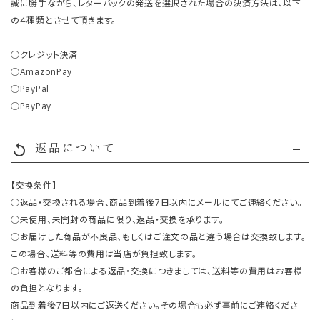
誠に勝手ながら、レターパックの発送を選択された場合の決済方法は、以下
の４種類とさせて頂きます。
○クレジット決済
○AmazonPay
○PayPal
○PayPay
返品について
replay
【交換条件】
○返品・交換される場合、商品到着後7日以内にメールにてご連絡ください。
○未使用、未開封の商品に限り、返品・交換を承ります。
○お届けした商品が不良品、もしくはご注文の品と違う場合は交換致します。
この場合、送料等の費用は当店が負担致します。
○お客様のご都合による返品・交換につきましては、送料等の費用はお客様
の負担となります。
商品到着後7日以内にご返送ください。その場合も必ず事前にご連絡くださ