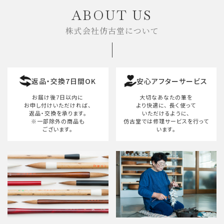
ABOUT US
株式会社仿古堂について
カテゴリー
返品・交換7日間OK
安心アフターサービス
検索する
お届け後7日以内に
大切なあなたの筆を
お申し付けいただければ、
より快適に、
長く使って
返品・交換を承ります。
いただけるように、
※一部除外の商品も
仿古堂では修理サービスを行って
ございます。
います。