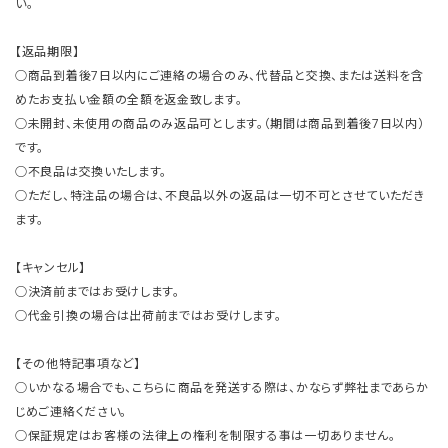
い。
【返品期限】
○商品到着後7日以内にご連絡の場合のみ、代替品と交換、または送料を含
めたお支払い金額の全額を返金致します。
○未開封、未使用の商品のみ返品可とします。（期間は商品到着後7日以内）
です。
○不良品は交換いたします。
○ただし、特注品の場合は、不良品以外の返品は一切不可とさせていただき
ます。
【キャンセル】
○決済前まではお受けします。
○代金引換の場合は出荷前まではお受けします。
【その他特記事項など】
○いかなる場合でも、こちらに商品を発送する際は、かならず弊社まであらか
じめご連絡ください。
○保証規定はお客様の法律上の権利を制限する事は一切ありません。