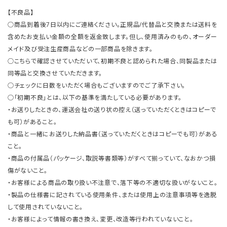
【不良品】
○商品到着後7日以内にご連絡ください。正規品/代替品と交換または送料を
含めたお支払い金額の全額を返金致します。但し、使用済みのもの、オーダー
メイド及び受注生産商品などの一部商品を除きます。
○こちらで確認させていただいて、初期不良と認められた場合、同製品または
同等品と交換させていただきます。
○チェックに日数をいただく場合もございますのでご了承下さい。
○「初期不良」とは、以下の基準を満たしている必要があります。
・お送りしたときの、運送会社の送り状の控え（送っていただくときはコピーで
も可）があること。
・商品と一緒にお送りした納品書（送っていただくときはコピーでも可）がある
こと。
・商品の付属品（パッケージ、取説等書類等）がすべて揃っていて、なおかつ損
傷がないこと。
・お客様による商品の取り扱い不注意で、落下等の不適切な扱いがないこと。
・製品の仕様書に記されている使用条件、または使用上の注意事項等を逸脱
して使用されていないこと。
・お客様によって情報の書き換え、変更、改造等行われていないこと。