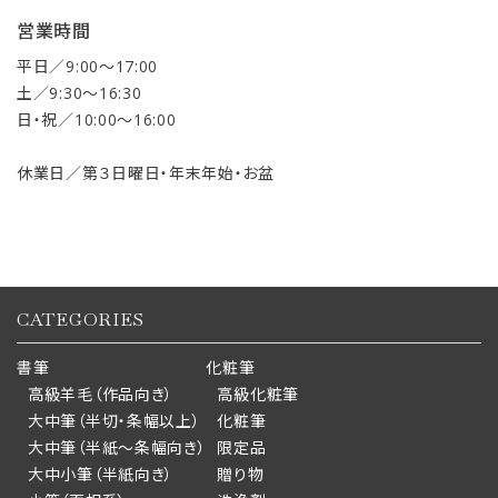
営業時間
平日／9:00〜17:00
土／9:30〜16:30
日・祝／10:00〜16:00
休業日／第３日曜日・年末年始・お盆
CATEGORIES
書筆
化粧筆
高級羊毛（作品向き）
高級化粧筆
大中筆（半切・条幅以上）
化粧筆
大中筆（半紙～条幅向き）
限定品
大中小筆（半紙向き）
贈り物