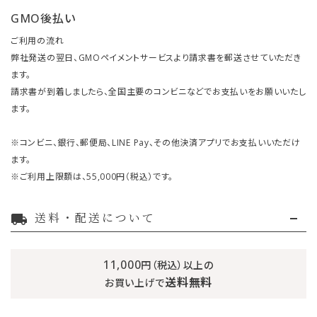
GMO後払い
ご利用の流れ
弊社発送の翌日、GMOペイメントサービスより請求書を郵送させていただき
ます。
請求書が到着しましたら、全国主要のコンビニなどでお支払いをお願いいたし
ます。
※コンビニ、銀行、郵便局、LINE Pay、その他決済アプリでお支払いいただけ
ます。
※ご利用上限額は、55,000円（税込）です。
送料・配送について
local_shipping
11,000
円（税込）以上の
送料無料
お買い上げで