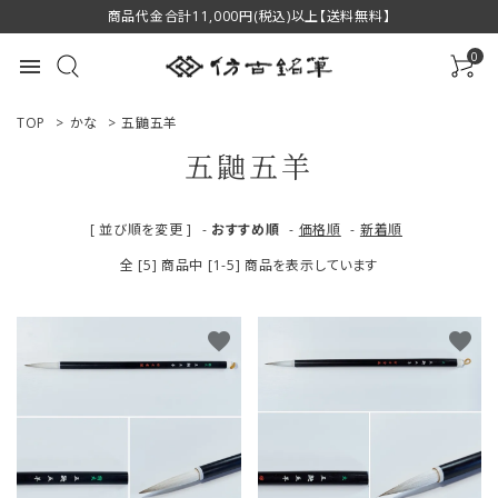
商品代金合計11,000円(税込)以上【送料無料】
0
menu
TOP
>
かな
>
五鼬五羊
五鼬五羊
ACCOUNT MENU
[ 並び順を変更 ]
-
おすすめ順
-
価格順
-
新着順
ようこそ ゲスト 様
全 [5] 商品中 [1-5] 商品を表示しています
ログイン
新規会員登録
favorite
favorite
商品一覧
用途で選ぶ
私たちについて