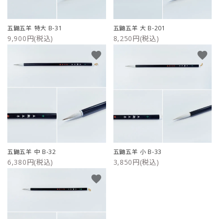
ご利用ガイド
五鼬五羊 特大 B-31
五鼬五羊 大 B-201
9,900円(税込)
8,250円(税込)
プライバシーポリシー
favorite
favorite
特定商取引法について
お問い合わせ
五鼬五羊 中 B-32
五鼬五羊 小 B-33
6,380円(税込)
3,850円(税込)
favorite