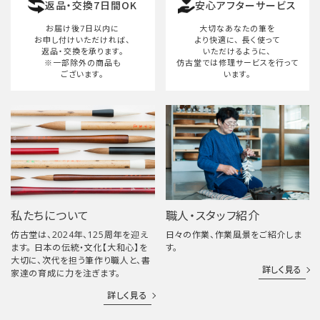
返品・交換7日間OK
安心アフターサービス
検索する
お届け後7日以内に
大切なあなたの筆を
お申し付けいただければ、
より快適に、
長く使って
返品・交換を承ります。
いただけるように、
※一部除外の商品も
仿古堂では修理サービスを行って
ございます。
います。
私たちについて
職人・スタッフ紹介
仿古堂は、2024年、125周年を迎え
日々の作業、作業風景をご紹介しま
ます。 日本の伝統・文化【大和心】を
す。
大切に、次代を担う筆作り職人と、書
詳しく見る
家達の育成に力を注ぎます。
詳しく見る