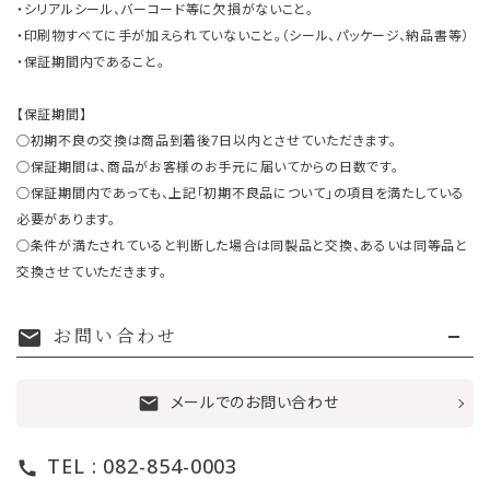
・シリアルシール、バーコード等に欠損がないこと。
・印刷物すべてに手が加えられていないこと。（シール、パッケージ、納品書等）
・保証期間内であること。
【保証期間】
○初期不良の交換は商品到着後7日以内とさせていただきます。
○保証期間は、商品がお客様のお手元に届いてからの日数です。
○保証期間内であっても、上記「初期不良品について」の項目を満たしている
必要があります。
○条件が満たされていると判断した場合は同製品と交換、あるいは同等品と
交換させていただきます。
お問い合わせ
mail
メールでのお問い合わせ
mail
TEL : 082-854-0003
call