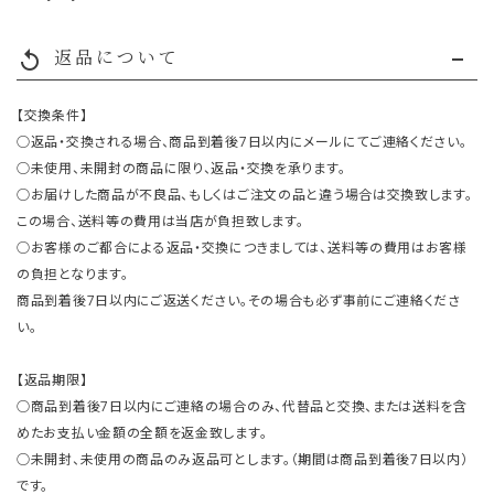
返品について
replay
【交換条件】
○返品・交換される場合、商品到着後7日以内にメールにてご連絡ください。
○未使用、未開封の商品に限り、返品・交換を承ります。
○お届けした商品が不良品、もしくはご注文の品と違う場合は交換致します。
この場合、送料等の費用は当店が負担致します。
○お客様のご都合による返品・交換につきましては、送料等の費用はお客様
の負担となります。
商品到着後7日以内にご返送ください。その場合も必ず事前にご連絡くださ
い。
【返品期限】
○商品到着後7日以内にご連絡の場合のみ、代替品と交換、または送料を含
めたお支払い金額の全額を返金致します。
○未開封、未使用の商品のみ返品可とします。（期間は商品到着後7日以内）
です。