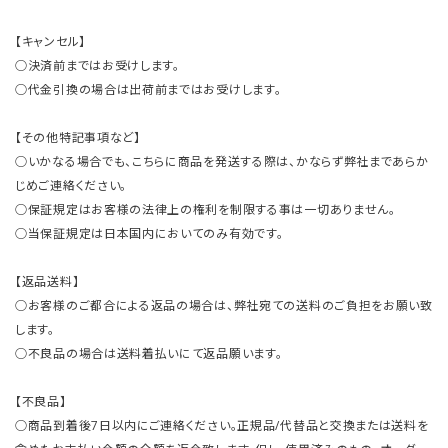
【キャンセル】
○決済前まではお受けします。
○代金引換の場合は出荷前まではお受けします。
【その他特記事項など】
○いかなる場合でも、こちらに商品を発送する際は、かならず弊社まであらか
じめご連絡ください。
○保証規定はお客様の法律上の権利を制限する事は一切ありません。
○当保証規定は日本国内においてのみ有効です。
【返品送料】
○お客様のご都合による返品の場合は、弊社宛ての送料のご負担をお願い致
します。
○不良品の場合は送料着払いにて返品願います。
【不良品】
○商品到着後7日以内にご連絡ください。正規品/代替品と交換または送料を