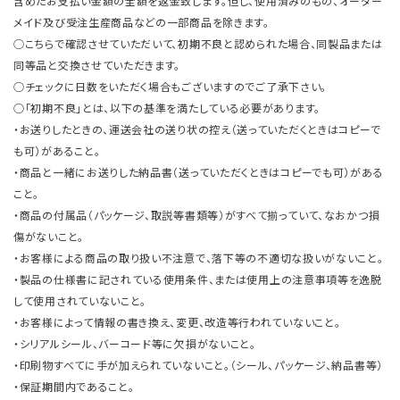
含めたお支払い金額の全額を返金致します。但し、使用済みのもの、オーダー
メイド及び受注生産商品などの一部商品を除きます。
○こちらで確認させていただいて、初期不良と認められた場合、同製品または
同等品と交換させていただきます。
○チェックに日数をいただく場合もございますのでご了承下さい。
○「初期不良」とは、以下の基準を満たしている必要があります。
・お送りしたときの、運送会社の送り状の控え（送っていただくときはコピーで
も可）があること。
・商品と一緒にお送りした納品書（送っていただくときはコピーでも可）がある
こと。
・商品の付属品（パッケージ、取説等書類等）がすべて揃っていて、なおかつ損
傷がないこと。
・お客様による商品の取り扱い不注意で、落下等の不適切な扱いがないこと。
・製品の仕様書に記されている使用条件、または使用上の注意事項等を逸脱
して使用されていないこと。
・お客様によって情報の書き換え、変更、改造等行われていないこと。
・シリアルシール、バーコード等に欠損がないこと。
・印刷物すべてに手が加えられていないこと。（シール、パッケージ、納品書等）
・保証期間内であること。