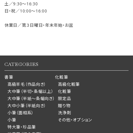
土／9:30〜16:30
日・祝／10:00〜16:00
休業日／第３日曜日・年末年始・お盆
CATEGORIES
書筆
化粧筆
高級羊毛（作品向き）
高級化粧筆
大中筆（半切・条幅以上）
化粧筆
大中筆（半紙～条幅向き）
限定品
大中小筆（半紙向き）
贈り物
小筆（面相系）
洗浄剤
小筆
その他・オプション
特大筆・珍品筆