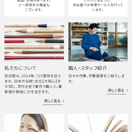
返品・交換を承ります。
いただけるように、
※一部除外の商品も
仿古堂では修理サービスを行って
ございます。
います。
私たちについて
職人・スタッフ紹介
仿古堂は、2024年、125周年を迎え
日々の作業、作業風景をご紹介しま
ます。 日本の伝統・文化【大和心】を
す。
大切に、次代を担う筆作り職人と、書
詳しく見る
家達の育成に力を注ぎます。
詳しく見る