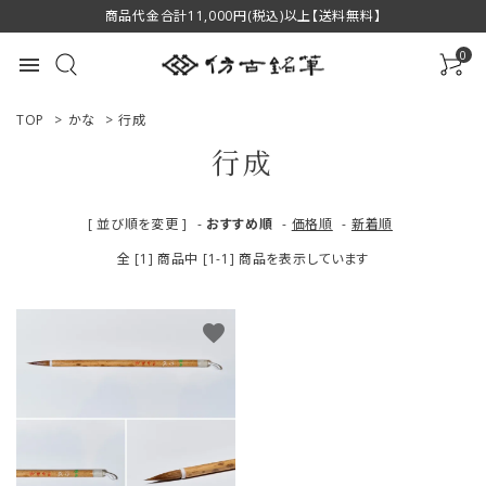
商品代金合計11,000円(税込)以上【送料無料】
0
menu
TOP
>
かな
>
行成
行成
ACCOUNT MENU
[ 並び順を変更 ]
-
おすすめ順
-
価格順
-
新着順
ようこそ ゲスト 様
全 [1] 商品中 [1-1] 商品を表示しています
ログイン
新規会員登録
favorite
商品一覧
用途で選ぶ
私たちについて