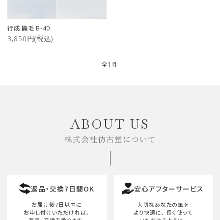
ご利用ガイド
行成 鼬毛 B-40
3,850円(税込)
プライバシーポリシー
特定商取引法について
全1件
お問い合わせ
キーワード
ABOUT US
株式会社仿古堂について
カテゴリー
返品・交換7日間OK
安心アフターサービス
検索する
お届け後7日以内に
大切なあなたの筆を
お申し付けいただければ、
より快適に、
長く使って