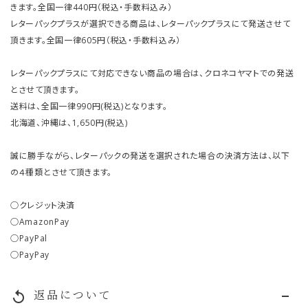
きます。全国一律440円（税込・手数料込み）
レターパックプラスが選択できる商品は、レターパックプラスにて発送させて
頂きます。全国一律605円（税込・手数料込み）
レターパックプラスにて対応できない商品の場合は、クロネコヤマトでの発送
とさせて頂きます。
送料は、全国一律990円(税込)となります。
北海道、沖縄は、1,650円(税込)
誠に勝手ながら、レターパックの発送を選択された場合の決済方法は、以下
の４種類とさせて頂きます。
○クレジット決済
○AmazonPay
○PayPal
○PayPay
返品について
replay