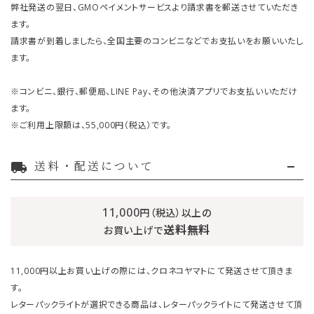
弊社発送の翌日、GMOペイメントサービスより請求書を郵送させていただき
ます。
請求書が到着しましたら、全国主要のコンビニなどでお支払いをお願いいたし
ます。
※コンビニ、銀行、郵便局、LINE Pay、その他決済アプリでお支払いいただけ
ます。
※ご利用上限額は、55,000円（税込）です。
送料・配送について
local_shipping
11,000
円（税込）以上の
送料無料
お買い上げで
11,000円以上お買い上げの際には、クロネコヤマトにて発送させて頂きま
す。
レターパックライトが選択できる商品は、レターパックライトにて発送させて頂