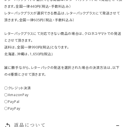
きます。全国一律440円（税込・手数料込み）
レターパックプラスが選択できる商品は、レターパックプラスにて発送させて
頂きます。全国一律605円（税込・手数料込み）
レターパックプラスにて対応できない商品の場合は、クロネコヤマトでの発送
とさせて頂きます。
送料は、全国一律990円(税込)となります。
北海道、沖縄は、1,650円(税込)
誠に勝手ながら、レターパックの発送を選択された場合の決済方法は、以下
の４種類とさせて頂きます。
○クレジット決済
○AmazonPay
○PayPal
○PayPay
返品について
replay