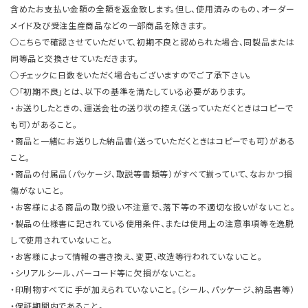
含めたお支払い金額の全額を返金致します。但し、使用済みのもの、オーダー
メイド及び受注生産商品などの一部商品を除きます。
○こちらで確認させていただいて、初期不良と認められた場合、同製品または
同等品と交換させていただきます。
○チェックに日数をいただく場合もございますのでご了承下さい。
○「初期不良」とは、以下の基準を満たしている必要があります。
・お送りしたときの、運送会社の送り状の控え（送っていただくときはコピーで
も可）があること。
・商品と一緒にお送りした納品書（送っていただくときはコピーでも可）がある
こと。
・商品の付属品（パッケージ、取説等書類等）がすべて揃っていて、なおかつ損
傷がないこと。
・お客様による商品の取り扱い不注意で、落下等の不適切な扱いがないこと。
・製品の仕様書に記されている使用条件、または使用上の注意事項等を逸脱
して使用されていないこと。
・お客様によって情報の書き換え、変更、改造等行われていないこと。
・シリアルシール、バーコード等に欠損がないこと。
・印刷物すべてに手が加えられていないこと。（シール、パッケージ、納品書等）
・保証期間内であること。