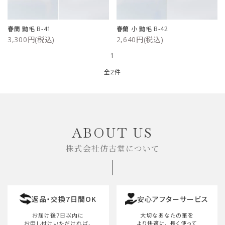
ご利用ガイド
春蘭 鼬毛 B-41
春蘭 小 鼬毛 B-42
3,300円(税込)
2,640円(税込)
プライバシーポリシー
1
特定商取引法について
全2件
お問い合わせ
キーワード
ABOUT US
株式会社仿古堂について
カテゴリー
返品・交換7日間OK
安心アフターサービス
検索する
お届け後7日以内に
大切なあなたの筆を
お申し付けいただければ、
より快適に、
長く使って