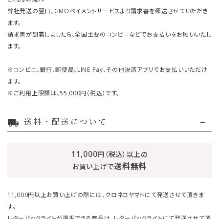
弊社発送の翌日、GMOペイメントサービスより請求書を郵送させていただき
ます。
請求書が到着しましたら、全国主要のコンビニなどでお支払いをお願いいたし
ます。
※コンビニ、銀行、郵便局、LINE Pay、その他決済アプリでお支払いいただけ
ます。
※ご利用上限額は、55,000円（税込）です。
送料・配送について
local_shipping
11,000
円（税込）以上の
送料無料
お買い上げで
11,000円以上お買い上げの際には、クロネコヤマトにて発送させて頂きま
す。
レターパックライトが選択できる商品は、レターパックライトにて発送させて頂