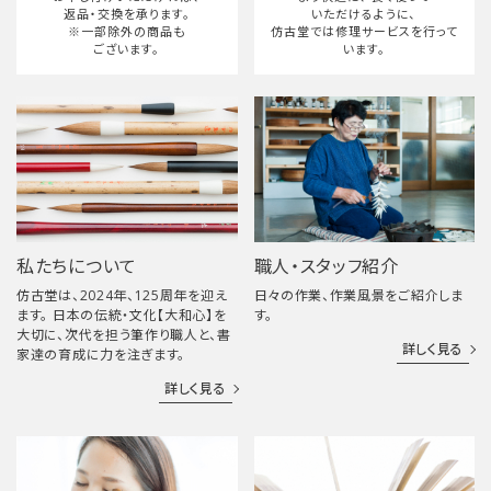
返品・交換を承ります。
いただけるように、
※一部除外の商品も
仿古堂では修理サービスを行って
ございます。
います。
私たちについて
職人・スタッフ紹介
仿古堂は、2024年、125周年を迎え
日々の作業、作業風景をご紹介しま
ます。 日本の伝統・文化【大和心】を
す。
大切に、次代を担う筆作り職人と、書
詳しく見る
家達の育成に力を注ぎます。
詳しく見る