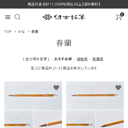
商品代金合計11,000円(税込)以上【送料無料】
0
menu
TOP
>
かな
>
春蘭
春蘭
ACCOUNT MENU
[ 並び順を変更 ]
-
おすすめ順
-
価格順
-
新着順
ようこそ ゲスト 様
全 [2] 商品中 [1-2] 商品を表示しています
ログイン
新規会員登録
favorite
favorite
商品一覧
用途で選ぶ
私たちについて