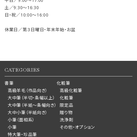
平日／9:00〜17:00
土／9:30〜16:30
日・祝／10:00〜16:00
休業日／第３日曜日・年末年始・お盆
CATEGORIES
書筆
化粧筆
高級羊毛（作品向き）
高級化粧筆
大中筆（半切・条幅以上）
化粧筆
大中筆（半紙～条幅向き）
限定品
大中小筆（半紙向き）
贈り物
小筆（面相系）
洗浄剤
小筆
その他・オプション
特大筆・珍品筆