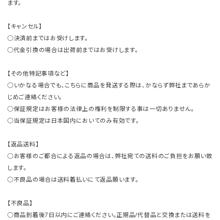
ます。
【キャンセル】
○決済前まではお受けします。
○代金引換の場合は出荷前まではお受けします。
【その他特記事項など】
○いかなる場合でも、こちらに商品を発送する際は、かならず弊社まであらか
じめご連絡ください。
○保証規定はお客様の法律上の権利を制限する事は一切ありません。
○当保証規定は日本国内においてのみ有効です。
【返品送料】
○お客様のご都合による返品の場合は、弊社宛ての送料のご負担をお願い致
します。
○不良品の場合は送料着払いにて返品願います。
【不良品】
○商品到着後7日以内にご連絡ください。正規品/代替品と交換または送料を