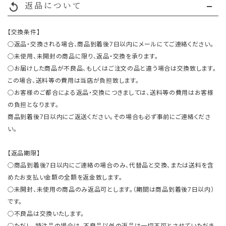
返品について
replay
【交換条件】
○返品・交換される場合、商品到着後7日以内にメールにてご連絡ください。
○未使用、未開封の商品に限り、返品・交換を承ります。
○お届けした商品が不良品、もしくはご注文の品と違う場合は交換致します。
この場合、送料等の費用は当店が負担致します。
○お客様のご都合による返品・交換につきましては、送料等の費用はお客様
の負担となります。
商品到着後7日以内にご返送ください。その場合も必ず事前にご連絡くださ
い。
【返品期限】
○商品到着後7日以内にご連絡の場合のみ、代替品と交換、または送料を含
めたお支払い金額の全額を返金致します。
○未開封、未使用の商品のみ返品可とします。（期間は商品到着後7日以内）
です。
○不良品は交換いたします。
○ただし、特注品の場合は、不良品以外の返品は一切不可とさせていただき