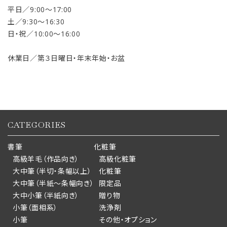
平日／9:00〜17:00
土／9:30〜16:30
日・祝／10:00〜16:00
休業日／第３日曜日・年末年始・お盆
CATEGORIES
書筆
化粧筆
高級羊毛（作品向き）
高級化粧筆
大中筆（半切・条幅以上）
化粧筆
大中筆（半紙～条幅向き）
限定品
大中小筆（半紙向き）
贈り物
小筆（面相系）
洗浄剤
小筆
その他・オプション