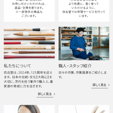
お申し付けいただければ、
より快適に、
長く使って
返品・交換を承ります。
いただけるように、
※一部除外の商品も
仿古堂では修理サービスを行って
ございます。
います。
私たちについて
職人・スタッフ紹介
仿古堂は、2024年、125周年を迎え
日々の作業、作業風景をご紹介しま
ます。 日本の伝統・文化【大和心】を
す。
大切に、次代を担う筆作り職人と、書
詳しく見る
家達の育成に力を注ぎます。
詳しく見る