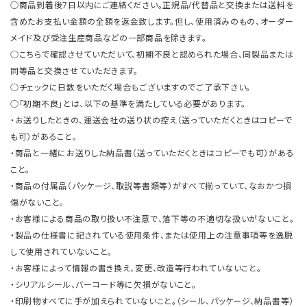
○商品到着後7日以内にご連絡ください。正規品/代替品と交換または送料を
含めたお支払い金額の全額を返金致します。但し、使用済みのもの、オーダー
メイド及び受注生産商品などの一部商品を除きます。
○こちらで確認させていただいて、初期不良と認められた場合、同製品または
同等品と交換させていただきます。
○チェックに日数をいただく場合もございますのでご了承下さい。
○「初期不良」とは、以下の基準を満たしている必要があります。
・お送りしたときの、運送会社の送り状の控え（送っていただくときはコピーで
も可）があること。
・商品と一緒にお送りした納品書（送っていただくときはコピーでも可）がある
こと。
・商品の付属品（パッケージ、取説等書類等）がすべて揃っていて、なおかつ損
傷がないこと。
・お客様による商品の取り扱い不注意で、落下等の不適切な扱いがないこと。
・製品の仕様書に記されている使用条件、または使用上の注意事項等を逸脱
して使用されていないこと。
・お客様によって情報の書き換え、変更、改造等行われていないこと。
・シリアルシール、バーコード等に欠損がないこと。
・印刷物すべてに手が加えられていないこと。（シール、パッケージ、納品書等）