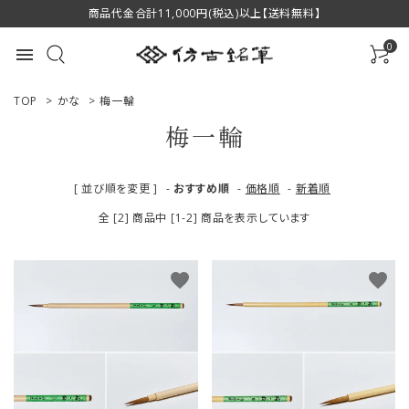
商品代金合計11,000円(税込)以上【送料無料】
0
menu
TOP
>
かな
>
梅一輪
梅一輪
ACCOUNT MENU
[ 並び順を変更 ]
-
おすすめ順
-
価格順
-
新着順
ようこそ ゲスト 様
全 [2] 商品中 [1-2] 商品を表示しています
ログイン
新規会員登録
favorite
favorite
商品一覧
用途で選ぶ
私たちについて