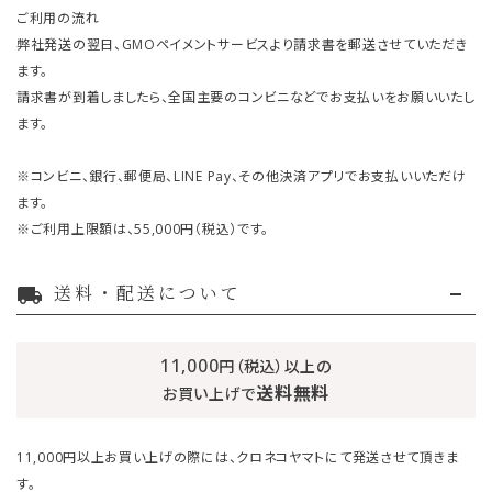
ご利用の流れ
弊社発送の翌日、GMOペイメントサービスより請求書を郵送させていただき
ます。
請求書が到着しましたら、全国主要のコンビニなどでお支払いをお願いいたし
ます。
※コンビニ、銀行、郵便局、LINE Pay、その他決済アプリでお支払いいただけ
ます。
※ご利用上限額は、55,000円（税込）です。
送料・配送について
local_shipping
11,000
円（税込）以上の
送料無料
お買い上げで
11,000円以上お買い上げの際には、クロネコヤマトにて発送させて頂きま
す。