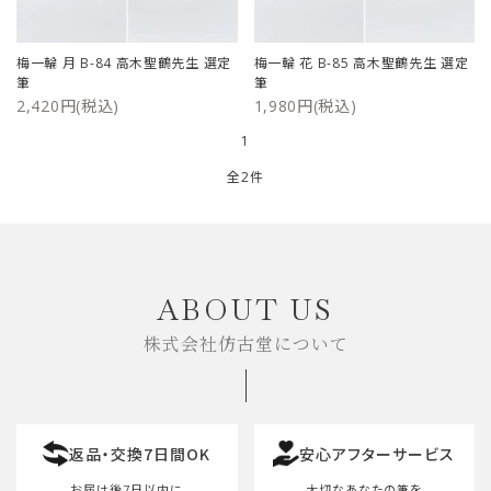
ご利用ガイド
梅一輪 月 B-84 高木聖鶴先生 選定
梅一輪 花 B-85 高木聖鶴先生 選定
筆
筆
プライバシーポリシー
2,420円(税込)
1,980円(税込)
1
特定商取引法について
全2件
お問い合わせ
キーワード
ABOUT US
株式会社仿古堂について
カテゴリー
返品・交換7日間OK
安心アフターサービス
検索する
お届け後7日以内に
大切なあなたの筆を