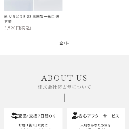
ご利用ガイド
彩 いろどり B-83 黒田賢一先生 選
定筆
プライバシーポリシー
3,520円(税込)
特定商取引法について
全1件
お問い合わせ
キーワード
ABOUT US
株式会社仿古堂について
カテゴリー
返品・交換7日間OK
安心アフターサービス
検索する
お届け後7日以内に
大切なあなたの筆を