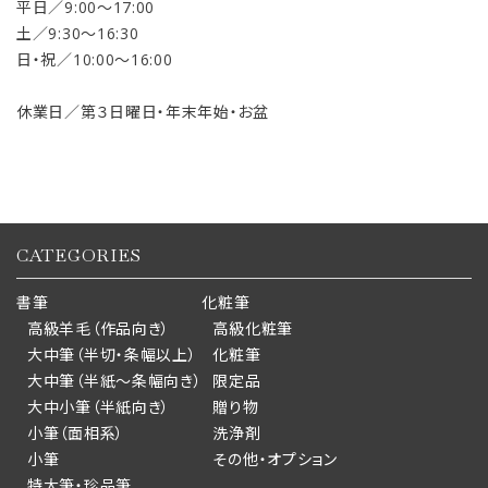
平日／9:00〜17:00
土／9:30〜16:30
日・祝／10:00〜16:00
休業日／第３日曜日・年末年始・お盆
CATEGORIES
書筆
化粧筆
高級羊毛（作品向き）
高級化粧筆
大中筆（半切・条幅以上）
化粧筆
大中筆（半紙～条幅向き）
限定品
大中小筆（半紙向き）
贈り物
小筆（面相系）
洗浄剤
小筆
その他・オプション
特大筆・珍品筆