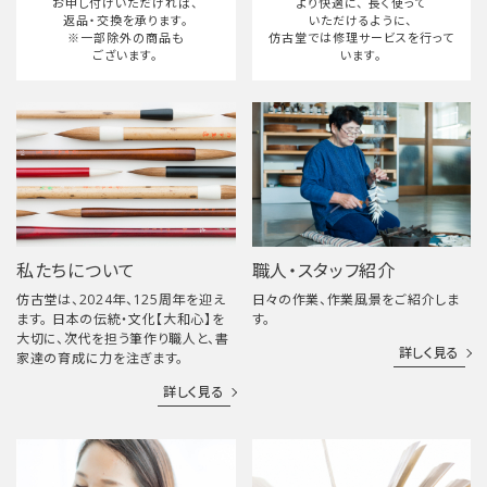
お申し付けいただければ、
より快適に、
長く使って
返品・交換を承ります。
いただけるように、
※一部除外の商品も
仿古堂では修理サービスを行って
ございます。
います。
私たちについて
職人・スタッフ紹介
仿古堂は、2024年、125周年を迎え
日々の作業、作業風景をご紹介しま
ます。 日本の伝統・文化【大和心】を
す。
大切に、次代を担う筆作り職人と、書
詳しく見る
家達の育成に力を注ぎます。
詳しく見る