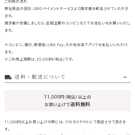
ご利用の流れ
弊社発送の翌日、GMOペイメントサービスより請求書を郵送させていただき
ます。
請求書が到着しましたら、全国主要のコンビニなどでお支払いをお願いいたし
ます。
※コンビニ、銀行、郵便局、LINE Pay、その他決済アプリでお支払いいただけ
ます。
※ご利用上限額は、55,000円（税込）です。
送料・配送について
local_shipping
11,000
円（税込）以上の
送料無料
お買い上げで
11,000円以上お買い上げの際には、クロネコヤマトにて発送させて頂きま
す。