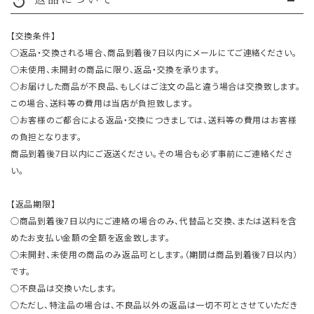
replay
【交換条件】
○返品・交換される場合、商品到着後7日以内にメールにてご連絡ください。
○未使用、未開封の商品に限り、返品・交換を承ります。
○お届けした商品が不良品、もしくはご注文の品と違う場合は交換致します。
この場合、送料等の費用は当店が負担致します。
○お客様のご都合による返品・交換につきましては、送料等の費用はお客様
の負担となります。
商品到着後7日以内にご返送ください。その場合も必ず事前にご連絡くださ
い。
【返品期限】
○商品到着後7日以内にご連絡の場合のみ、代替品と交換、または送料を含
めたお支払い金額の全額を返金致します。
○未開封、未使用の商品のみ返品可とします。（期間は商品到着後7日以内）
です。
○不良品は交換いたします。
○ただし、特注品の場合は、不良品以外の返品は一切不可とさせていただき