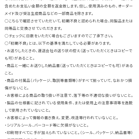
含めたお支払い金額の全額を返金致します。但し、使用済みのもの、オーダー
メイド及び受注生産商品などの一部商品を除きます。
○こちらで確認させていただいて、初期不良と認められた場合、同製品または
同等品と交換させていただきます。
○チェックに日数をいただく場合もございますのでご了承下さい。
○「初期不良」とは、以下の基準を満たしている必要があります。
・お送りしたときの、運送会社の送り状の控え（送っていただくときはコピーで
も可）があること。
・商品と一緒にお送りした納品書（送っていただくときはコピーでも可）がある
こと。
・商品の付属品（パッケージ、取説等書類等）がすべて揃っていて、なおかつ損
傷がないこと。
・お客様による商品の取り扱い不注意で、落下等の不適切な扱いがないこと。
・製品の仕様書に記されている使用条件、または使用上の注意事項等を逸脱
して使用されていないこと。
・お客様によって情報の書き換え、変更、改造等行われていないこと。
・シリアルシール、バーコード等に欠損がないこと。
・印刷物すべてに手が加えられていないこと。（シール、パッケージ、納品書等）