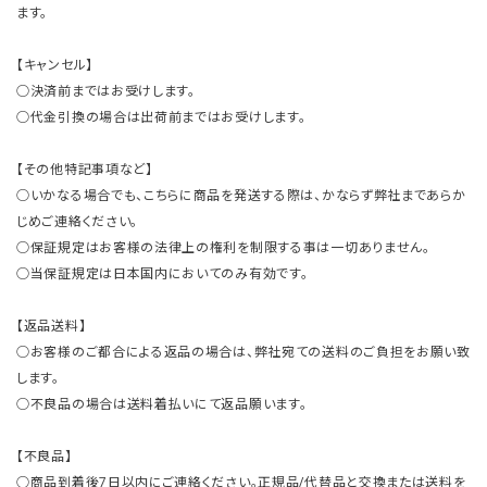
ます。
【キャンセル】
○決済前まではお受けします。
○代金引換の場合は出荷前まではお受けします。
【その他特記事項など】
○いかなる場合でも、こちらに商品を発送する際は、かならず弊社まであらか
じめご連絡ください。
○保証規定はお客様の法律上の権利を制限する事は一切ありません。
○当保証規定は日本国内においてのみ有効です。
【返品送料】
○お客様のご都合による返品の場合は、弊社宛ての送料のご負担をお願い致
します。
○不良品の場合は送料着払いにて返品願います。
【不良品】
○商品到着後7日以内にご連絡ください。正規品/代替品と交換または送料を