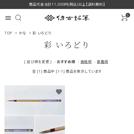
商品代金合計11,000円(税込)以上【送料無料】
0
menu
TOP
>
かな
>
彩 いろどり
彩 いろどり
ACCOUNT MENU
[ 並び順を変更 ]
-
おすすめ順
-
価格順
-
新着順
ようこそ ゲスト 様
全 [1] 商品中 [1-1] 商品を表示しています
ログイン
新規会員登録
favorite
商品一覧
用途で選ぶ
私たちについて