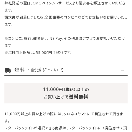
弊社発送の翌日、GMOペイメントサービスより請求書を郵送させていただき
ます。
請求書が到着しましたら、全国主要のコンビニなどでお支払いをお願いいたし
ます。
※コンビニ、銀行、郵便局、LINE Pay、その他決済アプリでお支払いいただけ
ます。
※ご利用上限額は、55,000円（税込）です。
送料・配送について
local_shipping
11,000
円（税込）以上の
送料無料
お買い上げで
11,000円以上お買い上げの際には、クロネコヤマトにて発送させて頂きま
す。
レターパックライトが選択できる商品は、レターパックライトにて発送させて頂