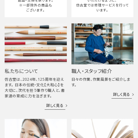
返品・交換を承ります。
いただけるように、
※一部除外の商品も
仿古堂では修理サービスを行って
ございます。
います。
私たちについて
職人・スタッフ紹介
仿古堂は、2024年、125周年を迎え
日々の作業、作業風景をご紹介しま
ます。 日本の伝統・文化【大和心】を
す。
大切に、次代を担う筆作り職人と、書
詳しく見る
家達の育成に力を注ぎます。
詳しく見る