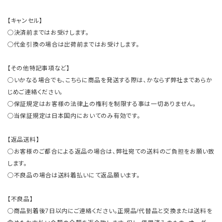
【キャンセル】
○決済前まではお受けします。
○代金引換の場合は出荷前まではお受けします。
【その他特記事項など】
○いかなる場合でも、こちらに商品を発送する際は、かならず弊社まであらか
じめご連絡ください。
○保証規定はお客様の法律上の権利を制限する事は一切ありません。
○当保証規定は日本国内においてのみ有効です。
【返品送料】
○お客様のご都合による返品の場合は、弊社宛ての送料のご負担をお願い致
します。
○不良品の場合は送料着払いにて返品願います。
【不良品】
○商品到着後7日以内にご連絡ください。正規品/代替品と交換または送料を