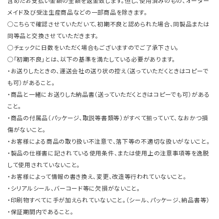
含めたお支払い金額の全額を返金致します。但し、使用済みのもの、オーダー
メイド及び受注生産商品などの一部商品を除きます。
○こちらで確認させていただいて、初期不良と認められた場合、同製品または
同等品と交換させていただきます。
○チェックに日数をいただく場合もございますのでご了承下さい。
○「初期不良」とは、以下の基準を満たしている必要があります。
・お送りしたときの、運送会社の送り状の控え（送っていただくときはコピーで
も可）があること。
・商品と一緒にお送りした納品書（送っていただくときはコピーでも可）がある
こと。
・商品の付属品（パッケージ、取説等書類等）がすべて揃っていて、なおかつ損
傷がないこと。
・お客様による商品の取り扱い不注意で、落下等の不適切な扱いがないこと。
・製品の仕様書に記されている使用条件、または使用上の注意事項等を逸脱
して使用されていないこと。
・お客様によって情報の書き換え、変更、改造等行われていないこと。
・シリアルシール、バーコード等に欠損がないこと。
・印刷物すべてに手が加えられていないこと。（シール、パッケージ、納品書等）
・保証期間内であること。