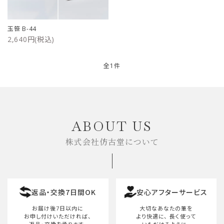
ご利用ガイド
玉笹 B-44
2,640円(税込)
プライバシーポリシー
特定商取引法について
全1件
お問い合わせ
キーワード
ABOUT US
株式会社仿古堂について
カテゴリー
返品・交換7日間OK
安心アフターサービス
検索する
お届け後7日以内に
大切なあなたの筆を
お申し付けいただければ、
より快適に、
長く使って