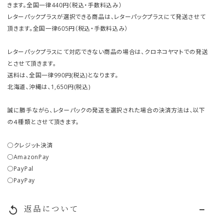
きます。全国一律440円（税込・手数料込み）
レターパックプラスが選択できる商品は、レターパックプラスにて発送させて
頂きます。全国一律605円（税込・手数料込み）
レターパックプラスにて対応できない商品の場合は、クロネコヤマトでの発送
とさせて頂きます。
送料は、全国一律990円(税込)となります。
北海道、沖縄は、1,650円(税込)
誠に勝手ながら、レターパックの発送を選択された場合の決済方法は、以下
の４種類とさせて頂きます。
○クレジット決済
○AmazonPay
○PayPal
○PayPay
返品について
replay