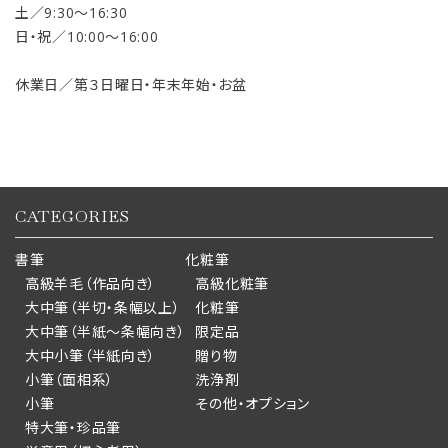
土／9:30〜16:30
日・祝／10:00〜16:00
休業日／第３日曜日・年末年始・お盆
CATEGORIES
書筆
化粧筆
高級羊毛（作品向き）
高級化粧筆
大中筆（半切・条幅以上）
化粧筆
大中筆（半紙～条幅向き）
限定品
大中小筆（半紙向き）
贈り物
小筆（面相系）
洗浄剤
小筆
その他・オプション
特大筆・珍品筆