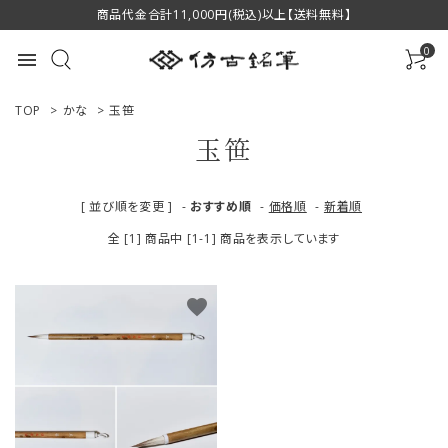
商品代金合計11,000円(税込)以上【送料無料】
0
menu
TOP
>
かな
>
玉笹
玉笹
ACCOUNT MENU
[ 並び順を変更 ]
-
おすすめ順
-
価格順
-
新着順
ようこそ ゲスト 様
全 [1] 商品中 [1-1] 商品を表示しています
ログイン
新規会員登録
favorite
商品一覧
用途で選ぶ
私たちについて