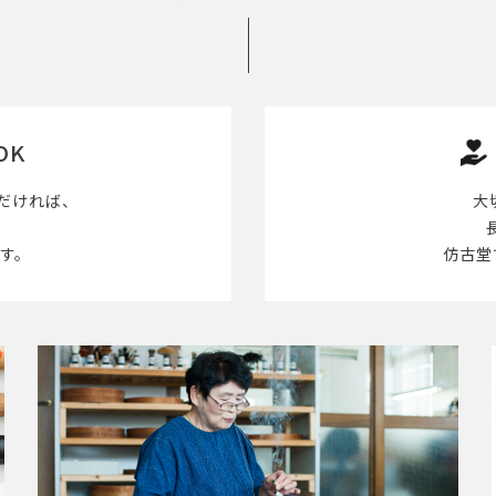
OK
だければ、
大
す。
仿古堂