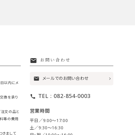
mail
お問い合わせ
メールでのお問い合わせ
mail
7日以内にメ
TEL : 082-854-0003
call
・交換を承り
営業時間
ご注文の品と
送料等の費用
平日／9:00〜17:00
土／9:30〜16:30
つきまして
日・祝／10:00〜16:00