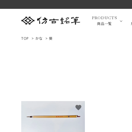
PRODUCTS
商品一覧
TOP
>
かな
>
葵
高級羊毛
ACCOUNT MENU
ようこそ ゲスト 様
小筆（面相
ログイン
新規会員登録
画筆・絵
商品一覧
favorite
用途で選ぶ
高級化粧
私たちについて