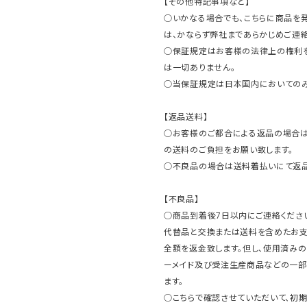
【その他特記事項など】
○いかなる場合でも、こちらに商品を
は、かならず弊社まであらかじめご連絡
○保証規定はお客様の法律上の権利
は一切ありません。
○当保証規定は日本国内においてのみ
【返品送料】
○お客様のご都合による返品の場合は
の送料のご負担をお願い致します。
○不良品の場合は送料着払いにて返品
【不良品】
○商品到着後7日以内にご連絡ください
代替品と交換または送料を含めたお
全額を返金致します。但し、使用済みの
ーメイド及び受注生産商品などの一部
ます。
○こちらで確認させていただいて、初