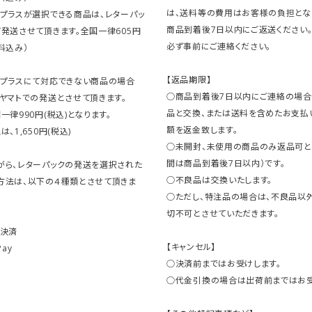
は、送料等の費用はお客様の負担とな
クプラスが選択できる商品は、レターパッ
商品到着後7日以内にご返送ください
発送させて頂きます。全国一律605円
必ず事前にご連絡ください。
料込み）
【返品期限】
クプラスにて対応できない商品の場合
○商品到着後7日以内にご連絡の場合
ヤマトでの発送とさせて頂きます。
品と交換、または送料を含めたお支払
一律990円(税込)となります。
額を返金致します。
、1,650円(税込)
○未開封、未使用の商品のみ返品可と
間は商品到着後7日以内）です。
がら、レターパックの発送を選択された
○不良品は交換いたします。
方法は、以下の４種類とさせて頂きま
○ただし、特注品の場合は、不良品以
切不可とさせていただきます。
ト決済
【キャンセル】
Pay
○決済前まではお受けします。
○代金引換の場合は出荷前まではお受