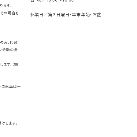
ります。
。その場合も
休業日／第３日曜日・年末年始・お盆
のみ、代替
い金額の全
します。（期
外の返品は一
けします。