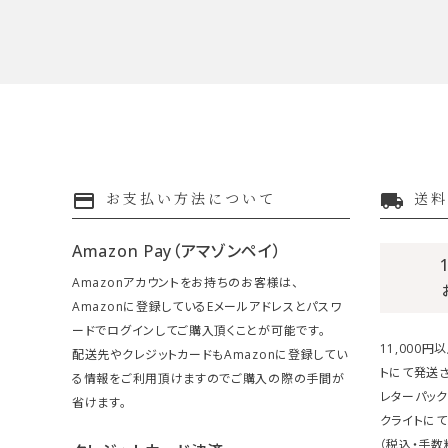
payment
local_shipping
お支払い方法について
送料
Amazon Pay（アマゾンペイ）
Amazonアカウントをお持ちのお客様は、
Amazonに登録しているEメールアドレスとパスワ
ードでログインしてご購入頂くことが可能です。
11,000
配送先やクレジットカードもAmazonに登録してい
トにて発送さ
る情報をご利用頂けますのでご購入の際の手間が
レターパック
省けます。
クライトにて
（税込・手数