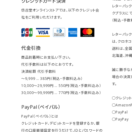
クレジットカード決済
レターパッ
仿古堂オンラインストアでは、以下のクレジット会
クプラスにて
社をご利用いただけます。
（税込・手数
レターパッ
は、クロネコ
代金引換
送料は、全国
北海道、沖縄は
商品到着時にお支払い下さい。
代引手数料は以下のとおりです。
誠に勝手な
決済総額 代引手数料
場合の決済
～9,999 … 385円（税込・手数料込み）
す。
10,000～29,999円 … 550円（税込・手数料込み）
30,000～99,999円 … 770円（税込・手数料込み）
○クレジッ
○Amazon
PayPal（ペイパル）
○PayPal
PayPal（ペイパル）とは
○PayPay
クレジットカード、デビットカードを登録するか、銀
行の口座振替設定を行うだけで、IDとパスワードの