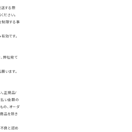
発送する際
ください。
を制限する事
有効です。
、弊社宛て
願います。
。正規品/
支払い金額の
もの、オーダ
商品を除き
期不良と認め