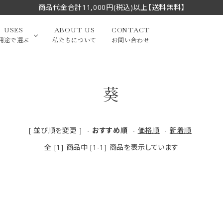
商品代金合計11,000円(税込)以上【送料無料】
USES
ABOUT US
CONTACT
用途で選ぶ
私たちについて
お問い合わせ
葵
大中筆（半切・条幅以
かな
漢字
（作品向き）
上）
写経・御朱印
画筆・絵てがみ
系）
小筆
[ 並び順を変更 ]
-
おすすめ順
-
価格順
-
新着順
全 [1] 商品中 [1-1] 商品を表示しています
贈り物（限定セット）
洗浄剤・その他
てがみ
限定品・セット品
フェイスブラシ
チークブラシ
筆
化粧筆