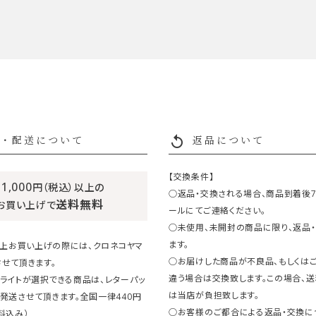
replay
・配送について
返品について
【交換条件】
11,000
円（税込）以上の
○返品・交換される場合、商品到着後
送料無料
お買い上げで
ールにてご連絡ください。
○未使用、未開封の商品に限り、返品
ます。
円以上お買い上げの際には、クロネコヤマ
○お届けした商品が不良品、もしくは
せて頂きます。
違う場合は交換致します。この場合、
ライトが選択できる商品は、レターパッ
は当店が負担致します。
発送させて頂きます。全国一律440円
○お客様のご都合による返品・交換に
料込み）