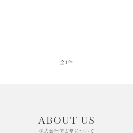
リップブラシ
贈り物（限定セット）
オプション・その他
洗顔ブラシ
全1件
close
ABOUT US
株式会社仿古堂について