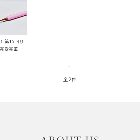
リップブラシ
贈り物（限定セット）
オプション・その他
洗顔ブラシ
1 第15回ひ
ン賞受賞筆
1
全2件
close