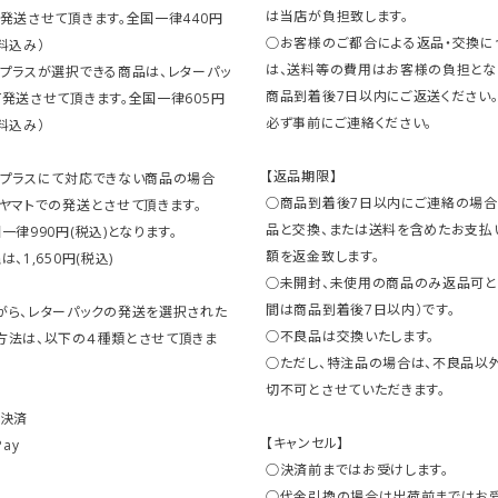
は当店が負担致します。
発送させて頂きます。全国一律440円
○お客様のご都合による返品・交換に
料込み）
は、送料等の費用はお客様の負担とな
クプラスが選択できる商品は、レターパッ
商品到着後7日以内にご返送ください
発送させて頂きます。全国一律605円
必ず事前にご連絡ください。
料込み）
【返品期限】
クプラスにて対応できない商品の場合
○商品到着後7日以内にご連絡の場合
ヤマトでの発送とさせて頂きます。
品と交換、または送料を含めたお支払
一律990円(税込)となります。
額を返金致します。
、1,650円(税込)
○未開封、未使用の商品のみ返品可と
間は商品到着後7日以内）です。
がら、レターパックの発送を選択された
○不良品は交換いたします。
方法は、以下の４種類とさせて頂きま
○ただし、特注品の場合は、不良品以
切不可とさせていただきます。
ト決済
【キャンセル】
Pay
○決済前まではお受けします。
○代金引換の場合は出荷前まではお受