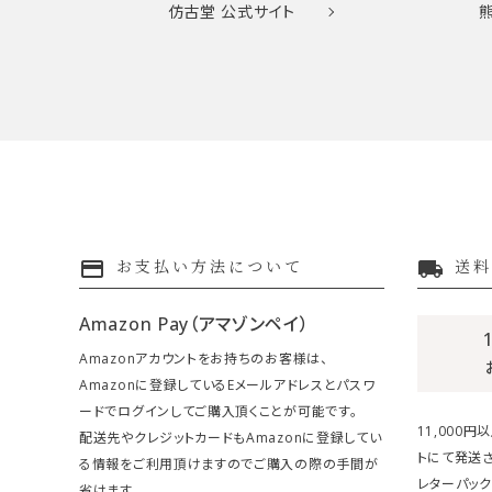
仿古堂
公式サイト
payment
local_shipping
お支払い方法について
送料
Amazon Pay（アマゾンペイ）
Amazonアカウントをお持ちのお客様は、
Amazonに登録しているEメールアドレスとパスワ
ードでログインしてご購入頂くことが可能です。
11,000
配送先やクレジットカードもAmazonに登録してい
トにて発送さ
る情報をご利用頂けますのでご購入の際の手間が
レターパック
省けます。