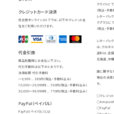
クライトにて
（税込・手数
クレジットカード決済
レターパッ
仿古堂オンラインストアでは、以下のクレジット会
クプラスにて
社をご利用いただけます。
（税込・手数
レターパッ
は、クロネコ
代金引換
送料は、全国
北海道、沖縄は
商品到着時にお支払い下さい。
代引手数料は以下のとおりです。
誠に勝手な
決済総額 代引手数料
場合の決済
～9,999 … 385円（税込・手数料込み）
す。
10,000～29,999円 … 550円（税込・手数料込み）
30,000～99,999円 … 770円（税込・手数料込み）
○クレジッ
○Amazon
PayPal（ペイパル）
○PayPal
PayPal（ペイパル）とは