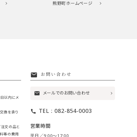
熊野町
ホームページ
mail
お問い合わせ
メールでのお問い合わせ
mail
7日以内にメ
TEL : 082-854-0003
call
・交換を承り
営業時間
ご注文の品と
送料等の費用
平日／9:00〜17:00