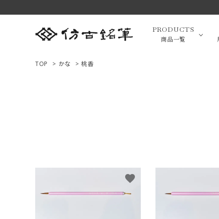
PRODUCTS
商品一覧
TOP
>
かな
>
桃香
高級羊毛
ACCOUNT MENU
ようこそ ゲスト 様
小筆（面相
ログイン
新規会員登録
画筆・絵
商品一覧
favorite
用途で選ぶ
高級化粧
私たちについて