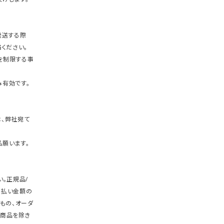
発送する際
ください。
を制限する事
有効です。
、弊社宛て
願います。
。正規品/
支払い金額の
もの、オーダ
商品を除き