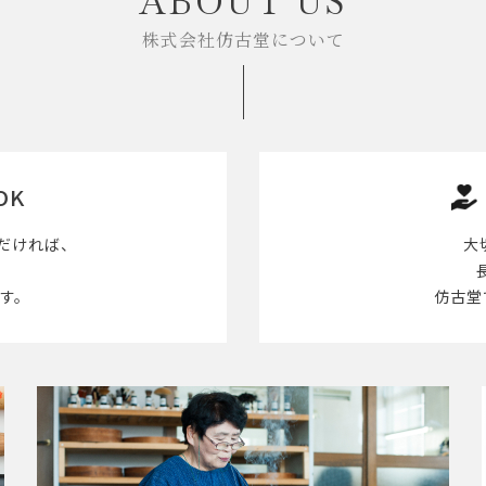
ABOUT US
株式会社仿古堂について
OK
だければ、
大
す。
仿古堂