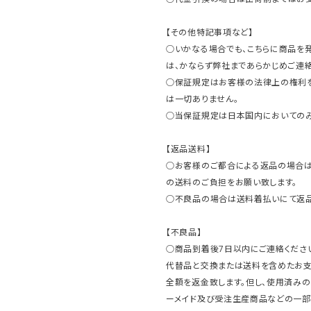
【その他特記事項など】
○いかなる場合でも、こちらに商品を
は、かならず弊社まであらかじめご連絡
○保証規定はお客様の法律上の権利
は一切ありません。
○当保証規定は日本国内においてのみ
【返品送料】
○お客様のご都合による返品の場合は
の送料のご負担をお願い致します。
○不良品の場合は送料着払いにて返品
【不良品】
○商品到着後7日以内にご連絡ください
代替品と交換または送料を含めたお
全額を返金致します。但し、使用済みの
ーメイド及び受注生産商品などの一部