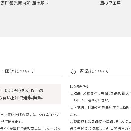
熊野町観光案内所
筆の駅
筆の里工房
replay
・配送について
返品について
【交換条件】
11,000
円（税込）以上の
○返品・交換される場合、商品到着後
送料無料
お買い上げで
ールにてご連絡ください。
○未使用、未開封の商品に限り、返品
ます。
円以上お買い上げの際には、クロネコヤマ
○お届けした商品が不良品、もしくは
せて頂きます。
違う場合は交換致します。この場合、
ライトが選択できる商品は、レターパッ