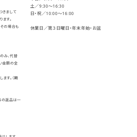
土／9:30〜16:30
つきまして
日・祝／10:00〜16:00
ります。
。その場合も
休業日／第３日曜日・年末年始・お盆
のみ、代替
い金額の全
します。（期
外の返品は一
けします。