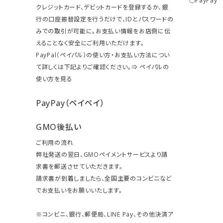
○PayPay
クレジットカード、デビットカードを登録するか、銀
行の口座振替設定を行うだけで、IDとパスワードの
みでの取引が可能に。お支払い情報をお店側に伝
えることなく安全にご利用いただけます。
PayPal（ペイパル）の使い方・お支払い方法につい
て詳しくは下記よりご確認ください。⇒
ペイパルの
使い方を見る
PayPay（ペイペイ）
GMO後払い
ご利用の流れ
弊社発送の翌日、GMOペイメントサービスより請
求書を郵送させていただきます。
請求書が到着しましたら、全国主要のコンビニなど
でお支払いをお願いいたします。
※コンビニ、銀行、郵便局、LINE Pay、その他決済ア