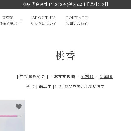
商品代金合計11,000円(税込)以上【送料無料】
USES
ABOUT US
CONTACT
用途で選ぶ
私たちについて
お問い合わせ
桃香
大中筆（半切・条幅以
かな
漢字
（作品向き）
上）
写経・御朱印
画筆・絵てがみ
系）
小筆
[ 並び順を変更 ]
-
おすすめ順
-
価格順
-
新着順
全 [2] 商品中 [1-2] 商品を表示しています
贈り物（限定セット）
洗浄剤・その他
てがみ
限定品・セット品
favorite
フェイスブラシ
チークブラシ
筆
化粧筆