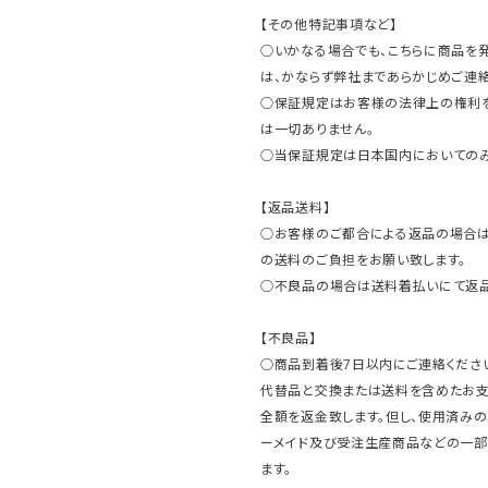
【その他特記事項など】
○いかなる場合でも、こちらに商品を
は、かならず弊社まであらかじめご連絡
○保証規定はお客様の法律上の権利
は一切ありません。
○当保証規定は日本国内においてのみ
【返品送料】
○お客様のご都合による返品の場合は
の送料のご負担をお願い致します。
○不良品の場合は送料着払いにて返品
【不良品】
○商品到着後7日以内にご連絡ください
代替品と交換または送料を含めたお
全額を返金致します。但し、使用済みの
ーメイド及び受注生産商品などの一部
ます。