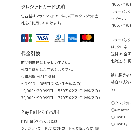
（税込・手数
クレジットカード決済
レターパッ
仿古堂オンラインストアでは、以下のクレジット会
クプラスにて
社をご利用いただけます。
（税込・手数
レターパッ
は、クロネコ
代金引換
送料は、全国
北海道、沖縄は
商品到着時にお支払い下さい。
代引手数料は以下のとおりです。
誠に勝手な
決済総額 代引手数料
場合の決済
～9,999 … 385円（税込・手数料込み）
す。
10,000～29,999円 … 550円（税込・手数料込み）
30,000～99,999円 … 770円（税込・手数料込み）
○クレジッ
○Amazon
PayPal（ペイパル）
○PayPal
PayPal（ペイパル）とは
○PayPay
クレジットカード、デビットカードを登録するか、銀