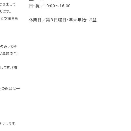
つきまして
日・祝／10:00〜16:00
ります。
。その場合も
休業日／第３日曜日・年末年始・お盆
のみ、代替
い金額の全
します。（期
外の返品は一
けします。