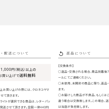
replay
・配送について
返品について
【交換条件】
11,000
円（税込）以上の
○返品・交換される場合、商品到着後
送料無料
お買い上げで
ールにてご連絡ください。
○未使用、未開封の商品に限り、返品
ます。
円以上お買い上げの際には、クロネコヤマ
○お届けした商品が不良品、もしくは
せて頂きます。
違う場合は交換致します。この場合、
ライトが選択できる商品は、レターパッ
は当店が負担致します。
発送させて頂きます。全国一律440円