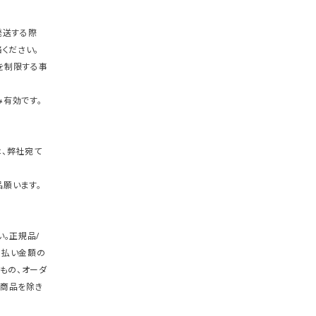
発送する際
ください。
を制限する事
有効です。
、弊社宛て
願います。
。正規品/
支払い金額の
もの、オーダ
商品を除き