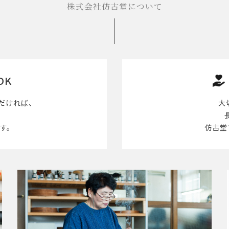
株式会社仿古堂について
OK
だければ、
大
す。
仿古堂