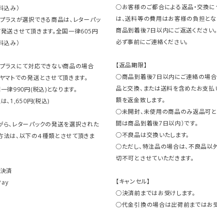
○お客様のご都合による返品・交換に
料込み）
は、送料等の費用はお客様の負担とな
クプラスが選択できる商品は、レターパッ
商品到着後7日以内にご返送ください
発送させて頂きます。全国一律605円
必ず事前にご連絡ください。
料込み）
【返品期限】
クプラスにて対応できない商品の場合
○商品到着後7日以内にご連絡の場合
ヤマトでの発送とさせて頂きます。
品と交換、または送料を含めたお支払
一律990円(税込)となります。
額を返金致します。
、1,650円(税込)
○未開封、未使用の商品のみ返品可と
間は商品到着後7日以内）です。
がら、レターパックの発送を選択された
○不良品は交換いたします。
方法は、以下の４種類とさせて頂きま
○ただし、特注品の場合は、不良品以
切不可とさせていただきます。
ト決済
【キャンセル】
Pay
○決済前まではお受けします。
○代金引換の場合は出荷前まではお受