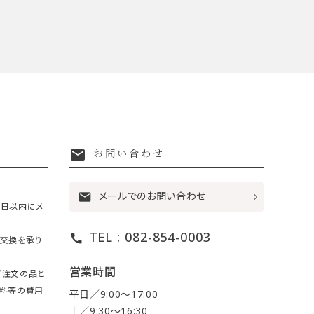
mail
お問い合わせ
メールでのお問い合わせ
mail
7日以内にメ
TEL : 082-854-0003
call
・交換を承り
営業時間
ご注文の品と
送料等の費用
平日／9:00〜17:00
土／9:30〜16:30