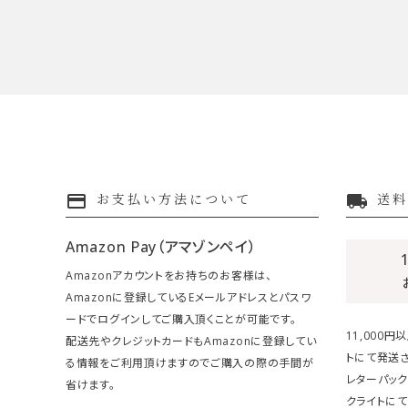
payment
local_shipping
お支払い方法について
送料
Amazon Pay（アマゾンペイ）
Amazonアカウントをお持ちのお客様は、
Amazonに登録しているEメールアドレスとパスワ
ードでログインしてご購入頂くことが可能です。
11,000
配送先やクレジットカードもAmazonに登録してい
トにて発送さ
る情報をご利用頂けますのでご購入の際の手間が
レターパック
省けます。
クライトにて