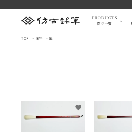
PRODUCTS
商品一覧
TOP
>
漢字
>
暁
高級羊毛
ACCOUNT MENU
ようこそ ゲスト 様
小筆（面相
ログイン
新規会員登録
画筆・絵
商品一覧
favorite
用途で選ぶ
高級化粧
私たちについて