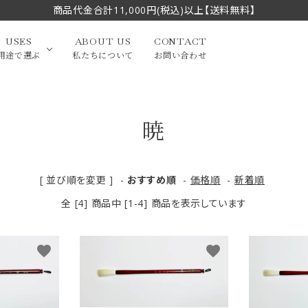
商品代金合計11,000円(税込)以上【送料無料】
USES
ABOUT US
CONTACT
用途で選ぶ
私たちについて
お問い合わせ
暁
大中筆（半切・条幅以
かな
漢字
（作品向き）
上）
写経・御朱印
画筆・絵てがみ
系）
小筆
[ 並び順を変更 ]
-
おすすめ順
-
価格順
-
新着順
全 [4] 商品中 [1-4] 商品を表示しています
贈り物（限定セット）
洗浄剤・その他
てがみ
限定品・セット品
favorite
favorite
フェイスブラシ
チークブラシ
筆
化粧筆