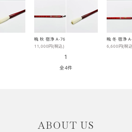
リップブラシ
贈り物（限定セット）
オプション・その他
洗顔ブラシ
暁 秋 宿浄 A-76
暁 冬 宿浄 A
11,000円(税込)
6,600円(税込
1
全4件
close
ABOUT US