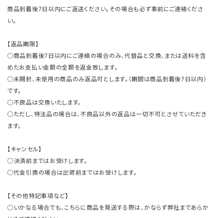
商品到着後7日以内にご返送ください。その場合も必ず事前にご連絡くださ
い。
【返品期限】
○商品到着後7日以内にご連絡の場合のみ、代替品と交換、または送料を含
めたお支払い金額の全額を返金致します。
○未開封、未使用の商品のみ返品可とします。（期間は商品到着後7日以内）
です。
○不良品は交換いたします。
○ただし、特注品の場合は、不良品以外の返品は一切不可とさせていただき
ます。
【キャンセル】
○決済前まではお受けします。
○代金引換の場合は出荷前まではお受けします。
【その他特記事項など】
○いかなる場合でも、こちらに商品を発送する際は、かならず弊社まであらか