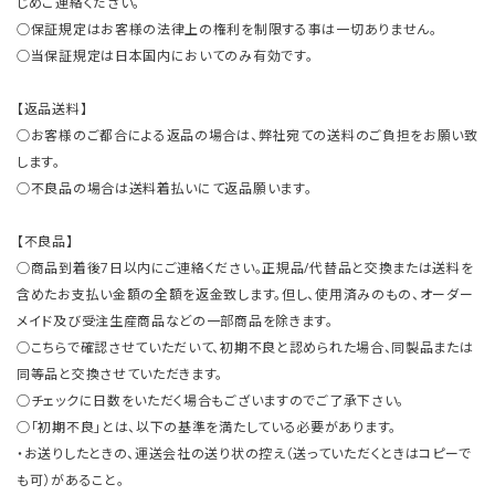
じめご連絡ください。
○保証規定はお客様の法律上の権利を制限する事は一切ありません。
○当保証規定は日本国内においてのみ有効です。
【返品送料】
○お客様のご都合による返品の場合は、弊社宛ての送料のご負担をお願い致
します。
○不良品の場合は送料着払いにて返品願います。
【不良品】
○商品到着後7日以内にご連絡ください。正規品/代替品と交換または送料を
含めたお支払い金額の全額を返金致します。但し、使用済みのもの、オーダー
メイド及び受注生産商品などの一部商品を除きます。
○こちらで確認させていただいて、初期不良と認められた場合、同製品または
同等品と交換させていただきます。
○チェックに日数をいただく場合もございますのでご了承下さい。
○「初期不良」とは、以下の基準を満たしている必要があります。
・お送りしたときの、運送会社の送り状の控え（送っていただくときはコピーで
も可）があること。