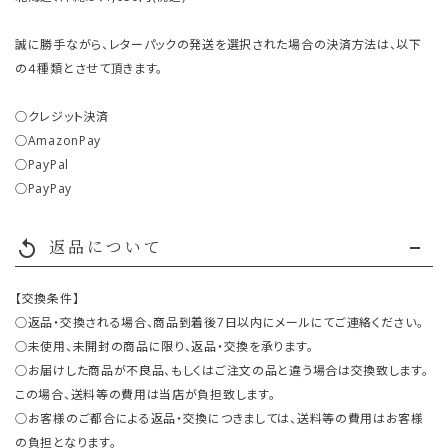
誠に勝手ながら、レターパックの発送を選択された場合の決済方法は、以下
の４種類とさせて頂きます。
○クレジット決済
○AmazonPay
○PayPal
○PayPay
返品について
replay
【交換条件】
○返品・交換される場合、商品到着後7日以内にメールにてご連絡ください。
○未使用、未開封の商品に限り、返品・交換を承ります。
○お届けした商品が不良品、もしくはご注文の品と違う場合は交換致します。
この場合、送料等の費用は当店が負担致します。
○お客様のご都合による返品・交換につきましては、送料等の費用はお客様
の負担となります。