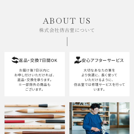
キーワード
ABOUT US
株式会社仿古堂について
カテゴリー
返品・交換7日間OK
安心アフターサービス
検索する
お届け後7日以内に
大切なあなたの筆を
お申し付けいただければ、
より快適に、
長く使って
返品・交換を承ります。
いただけるように、
※一部除外の商品も
仿古堂では修理サービスを行って
ございます。
います。