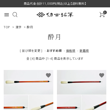
商品代金合計11,000円(税込)以上【送料無料】
0
menu
TOP
>
漢字
>
酔月
酔月
ACCOUNT MENU
[ 並び順を変更 ]
-
おすすめ順
-
価格順
-
新着順
ようこそ ゲスト 様
全 [4] 商品中 [1-4] 商品を表示しています
ログイン
新規会員登録
favorite
favorite
商品一覧
用途で選ぶ
私たちについて