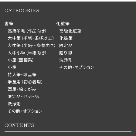
CATEGORIES
書筆
化粧筆
高級羊毛（作品向き）
高級化粧筆
大中筆（半切・条幅以上）
化粧筆
大中筆（半紙～条幅向き）
限定品
大中小筆（半紙向き）
贈り物
小筆（面相系）
洗浄剤
小筆
その他・オプション
特大筆・珍品筆
学童用（初心者用）
画筆・絵てがみ
限定品・セット品
洗浄剤
その他・オプション
CONTENTS