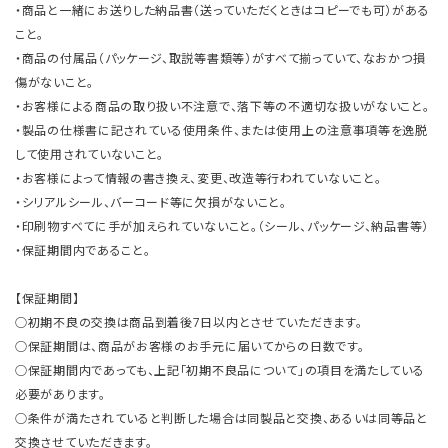
・商品と一緒にお送りした納品書（送っていただくときはコピーでも可）がある
こと。
・商品の付属品（パッケージ、取説等書類等）がすべて揃っていて、なおかつ損
傷がないこと。
・お客様による商品の取り扱い不注意で、落下等の不適切な扱いがないこと。
・製品の仕様書に記されている使用条件、または使用上の注意事項等を逸脱
して使用されていないこと。
・お客様によって情報の書き換え、変更、改造等行われていないこと。
・シリアルシール、バーコード等に欠損がないこと。
・印刷物すべてに手が加えられていないこと。（シール、パッケージ、納品書等）
・保証期間内であること。
【保証期間】
○初期不良の交換は商品到着後7日以内とさせていただきます。
○保証期間は、商品がお客様のお手元に届いてからの日数です。
○保証期間内であっても、上記「初期不良品について」の項目を満たしている
必要があります。
○条件が満たされていると判断した場合は同製品と交換、あるいは同等品と
交換させていただきます。