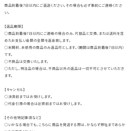
商品到着後7日以内にご返送ください。その場合も必ず事前にご連絡くださ
い。
【返品期限】
○商品到着後7日以内にご連絡の場合のみ、代替品と交換、または送料を含
めたお支払い金額の全額を返金致します。
○未開封、未使用の商品のみ返品可とします。（期間は商品到着後7日以内）
です。
○不良品は交換いたします。
○ただし、特注品の場合は、不良品以外の返品は一切不可とさせていただき
ます。
【キャンセル】
○決済前まではお受けします。
○代金引換の場合は出荷前まではお受けします。
【その他特記事項など】
○いかなる場合でも、こちらに商品を発送する際は、かならず弊社まであらか