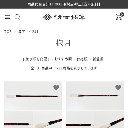
商品代金合計11,000円(税込)以上【送料無料】
0
menu
TOP
>
漢字
>
抱月
抱月
ACCOUNT MENU
[ 並び順を変更 ]
-
おすすめ順
-
価格順
-
新着順
ようこそ ゲスト 様
全 [3] 商品中 [1-3] 商品を表示しています
ログイン
新規会員登録
favorite
favorite
商品一覧
用途で選ぶ
私たちについて