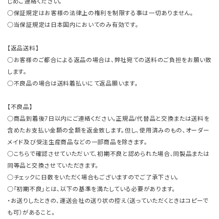
じめご連絡ください。
○保証規定はお客様の法律上の権利を制限する事は一切ありません。
○当保証規定は日本国内においてのみ有効です。
【返品送料】
○お客様のご都合による返品の場合は、弊社宛ての送料のご負担をお願い致
します。
○不良品の場合は送料着払いにて返品願います。
【不良品】
○商品到着後7日以内にご連絡ください。正規品/代替品と交換または送料を
含めたお支払い金額の全額を返金致します。但し、使用済みのもの、オーダー
メイド及び受注生産商品などの一部商品を除きます。
○こちらで確認させていただいて、初期不良と認められた場合、同製品または
同等品と交換させていただきます。
○チェックに日数をいただく場合もございますのでご了承下さい。
○「初期不良」とは、以下の基準を満たしている必要があります。
・お送りしたときの、運送会社の送り状の控え（送っていただくときはコピーで
も可）があること。