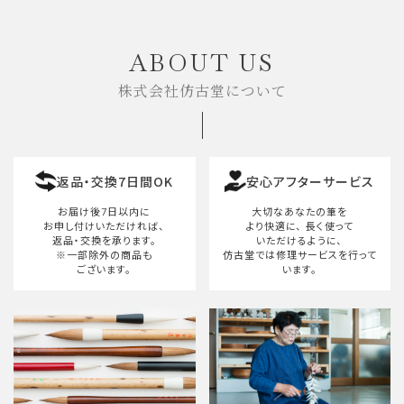
キーワード
ABOUT US
株式会社仿古堂について
カテゴリー
返品・交換7日間OK
安心アフターサービス
検索する
お届け後7日以内に
大切なあなたの筆を
お申し付けいただければ、
より快適に、
長く使って
返品・交換を承ります。
いただけるように、
※一部除外の商品も
仿古堂では修理サービスを行って
ございます。
います。