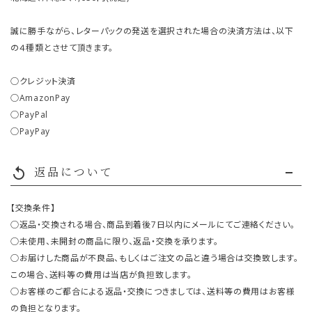
誠に勝手ながら、レターパックの発送を選択された場合の決済方法は、以下
の４種類とさせて頂きます。
○クレジット決済
○AmazonPay
○PayPal
○PayPay
返品について
replay
【交換条件】
○返品・交換される場合、商品到着後7日以内にメールにてご連絡ください。
○未使用、未開封の商品に限り、返品・交換を承ります。
○お届けした商品が不良品、もしくはご注文の品と違う場合は交換致します。
この場合、送料等の費用は当店が負担致します。
○お客様のご都合による返品・交換につきましては、送料等の費用はお客様
の負担となります。