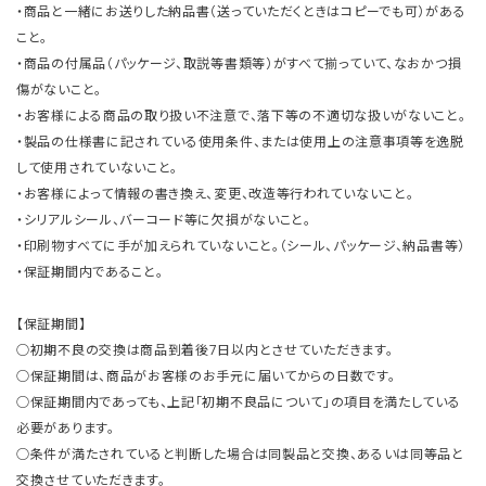
・商品と一緒にお送りした納品書（送っていただくときはコピーでも可）がある
こと。
・商品の付属品（パッケージ、取説等書類等）がすべて揃っていて、なおかつ損
傷がないこと。
・お客様による商品の取り扱い不注意で、落下等の不適切な扱いがないこと。
・製品の仕様書に記されている使用条件、または使用上の注意事項等を逸脱
して使用されていないこと。
・お客様によって情報の書き換え、変更、改造等行われていないこと。
・シリアルシール、バーコード等に欠損がないこと。
・印刷物すべてに手が加えられていないこと。（シール、パッケージ、納品書等）
・保証期間内であること。
【保証期間】
○初期不良の交換は商品到着後7日以内とさせていただきます。
○保証期間は、商品がお客様のお手元に届いてからの日数です。
○保証期間内であっても、上記「初期不良品について」の項目を満たしている
必要があります。
○条件が満たされていると判断した場合は同製品と交換、あるいは同等品と
交換させていただきます。