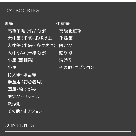
CATEGORIES
書筆
化粧筆
高級羊毛（作品向き）
高級化粧筆
大中筆（半切・条幅以上）
化粧筆
大中筆（半紙～条幅向き）
限定品
大中小筆（半紙向き）
贈り物
小筆（面相系）
洗浄剤
小筆
その他・オプション
特大筆・珍品筆
学童用（初心者用）
画筆・絵てがみ
限定品・セット品
洗浄剤
その他・オプション
CONTENTS