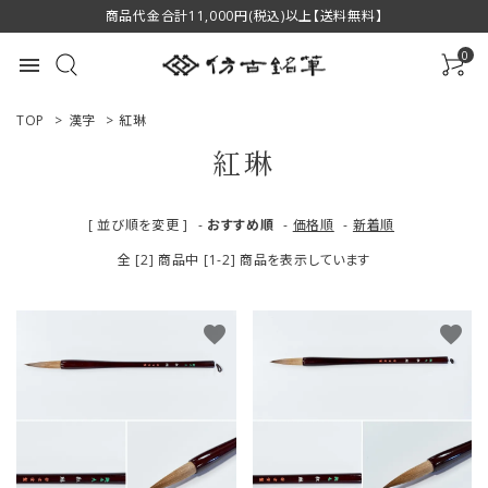
商品代金合計11,000円(税込)以上【送料無料】
0
menu
TOP
>
漢字
>
紅琳
紅琳
ACCOUNT MENU
[ 並び順を変更 ]
-
おすすめ順
-
価格順
-
新着順
ようこそ ゲスト 様
全 [2] 商品中 [1-2] 商品を表示しています
ログイン
新規会員登録
favorite
favorite
商品一覧
用途で選ぶ
私たちについて