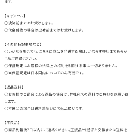
ます。
【キャンセル】
○決済前まではお受けします。
○代金引換の場合は出荷前まではお受けします。
【その他特記事項など】
○いかなる場合でも、こちらに商品を発送する際は、かならず弊社まであらか
じめご連絡ください。
○保証規定はお客様の法律上の権利を制限する事は一切ありません。
○当保証規定は日本国内においてのみ有効です。
【返品送料】
○お客様のご都合による返品の場合は、弊社宛ての送料のご負担をお願い致
します。
○不良品の場合は送料着払いにて返品願います。
【不良品】
○商品到着後7日以内にご連絡ください。正規品/代替品と交換または送料を