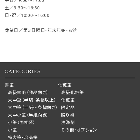
平日／9:00〜17:00
土／9:30〜16:30
日・祝／10:00〜16:00
休業日／第３日曜日・年末年始・お盆
CATEGORIES
書筆
化粧筆
高級羊毛（作品向き）
高級化粧筆
大中筆（半切・条幅以上）
化粧筆
大中筆（半紙～条幅向き）
限定品
大中小筆（半紙向き）
贈り物
小筆（面相系）
洗浄剤
小筆
その他・オプション
特大筆・珍品筆