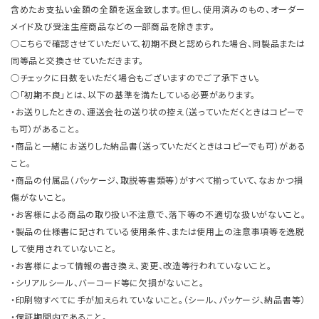
含めたお支払い金額の全額を返金致します。但し、使用済みのもの、オーダー
メイド及び受注生産商品などの一部商品を除きます。
○こちらで確認させていただいて、初期不良と認められた場合、同製品または
同等品と交換させていただきます。
○チェックに日数をいただく場合もございますのでご了承下さい。
○「初期不良」とは、以下の基準を満たしている必要があります。
・お送りしたときの、運送会社の送り状の控え（送っていただくときはコピーで
も可）があること。
・商品と一緒にお送りした納品書（送っていただくときはコピーでも可）がある
こと。
・商品の付属品（パッケージ、取説等書類等）がすべて揃っていて、なおかつ損
傷がないこと。
・お客様による商品の取り扱い不注意で、落下等の不適切な扱いがないこと。
・製品の仕様書に記されている使用条件、または使用上の注意事項等を逸脱
して使用されていないこと。
・お客様によって情報の書き換え、変更、改造等行われていないこと。
・シリアルシール、バーコード等に欠損がないこと。
・印刷物すべてに手が加えられていないこと。（シール、パッケージ、納品書等）
・保証期間内であること。