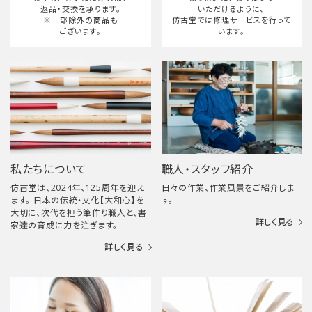
返品・交換を承ります。
いただけるように、
※一部除外の商品も
仿古堂では修理サービスを行って
ございます。
います。
私たちについて
職人・スタッフ紹介
仿古堂は、2024年、125周年を迎え
日々の作業、作業風景をご紹介しま
ます。 日本の伝統・文化【大和心】を
す。
大切に、次代を担う筆作り職人と、書
詳しく見る
家達の育成に力を注ぎます。
詳しく見る