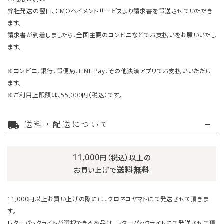
弊社発送の翌日、GMOペイメントサービスより請求書を郵送させていただき
ます。
請求書が到着しましたら、全国主要のコンビニなどでお支払いをお願いいたし
ます。
※コンビニ、銀行、郵便局、LINE Pay、その他決済アプリでお支払いいただけ
ます。
※ご利用上限額は、55,000円（税込）です。
送料・配送について
local_shipping
11,000
円（税込）以上の
送料無料
お買い上げで
11,000円以上お買い上げの際には、クロネコヤマトにて発送させて頂きま
す。
レターパックライトが選択できる商品は、レターパックライトにて発送させて頂