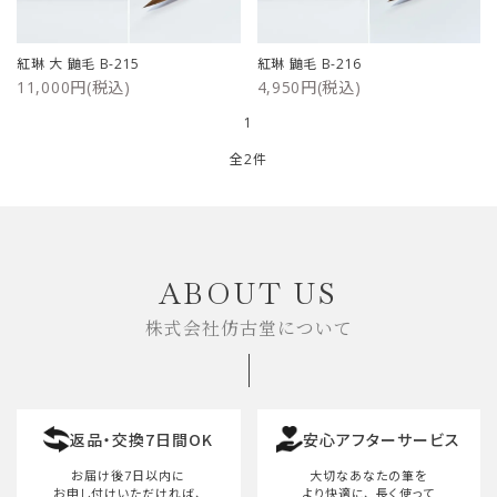
ご利用ガイド
紅琳 大 鼬毛 B-215
紅琳 鼬毛 B-216
11,000円(税込)
4,950円(税込)
プライバシーポリシー
1
特定商取引法について
全2件
お問い合わせ
キーワード
ABOUT US
株式会社仿古堂について
カテゴリー
返品・交換7日間OK
安心アフターサービス
検索する
お届け後7日以内に
大切なあなたの筆を
お申し付けいただければ、
より快適に、
長く使って