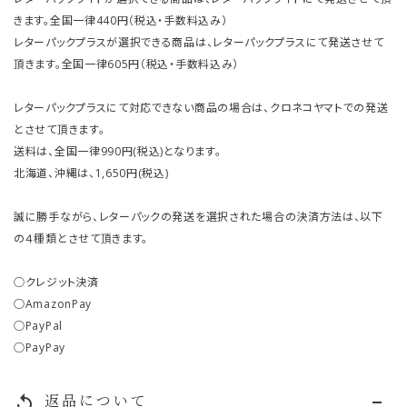
きます。全国一律440円（税込・手数料込み）
レターパックプラスが選択できる商品は、レターパックプラスにて発送させて
頂きます。全国一律605円（税込・手数料込み）
レターパックプラスにて対応できない商品の場合は、クロネコヤマトでの発送
とさせて頂きます。
送料は、全国一律990円(税込)となります。
北海道、沖縄は、1,650円(税込)
誠に勝手ながら、レターパックの発送を選択された場合の決済方法は、以下
の４種類とさせて頂きます。
○クレジット決済
○AmazonPay
○PayPal
○PayPay
返品について
replay