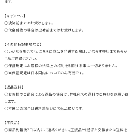
ます。
【キャンセル】
○決済前まではお受けします。
○代金引換の場合は出荷前まではお受けします。
【その他特記事項など】
○いかなる場合でも、こちらに商品を発送する際は、かならず弊社まであらか
じめご連絡ください。
○保証規定はお客様の法律上の権利を制限する事は一切ありません。
○当保証規定は日本国内においてのみ有効です。
【返品送料】
○お客様のご都合による返品の場合は、弊社宛ての送料のご負担をお願い致
します。
○不良品の場合は送料着払いにて返品願います。
【不良品】
○商品到着後7日以内にご連絡ください。正規品/代替品と交換または送料を