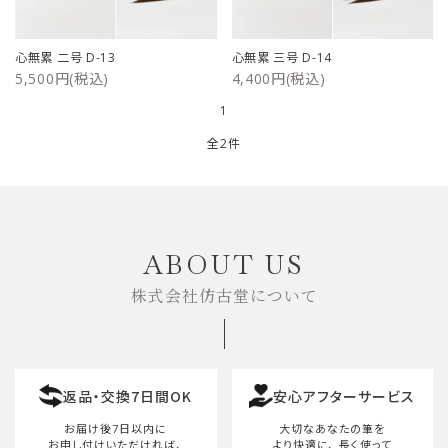
ご利用ガイド
心無累 二号 D-13
心無累 三号 D-14
5,500円(税込)
4,400円(税込)
プライバシーポリシー
1
特定商取引法について
全2件
お問い合わせ
キーワード
ABOUT US
株式会社仿古堂について
カテゴリー
返品・交換7日間OK
安心アフターサービス
検索する
お届け後7日以内に
大切なあなたの筆を
お申し付けいただければ、
より快適に、
長く使って