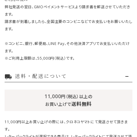
弊社発送の翌日、GMOペイメントサービスより請求書を郵送させていただき
ます。
請求書が到着しましたら、全国主要のコンビニなどでお支払いをお願いいたし
ます。
※コンビニ、銀行、郵便局、LINE Pay、その他決済アプリでお支払いいただけ
ます。
※ご利用上限額は、55,000円（税込）です。
送料・配送について
local_shipping
11,000
円（税込）以上の
送料無料
お買い上げで
11,000円以上お買い上げの際には、クロネコヤマトにて発送させて頂きま
す。
レターパックライトが選択できる商品は、レターパックライトにて発送させて頂