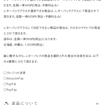
きます。全国一律440円（税込・手数料込み）
レターパックプラスが選択できる商品は、レターパックプラスにて発送させて
頂きます。全国一律605円（税込・手数料込み）
レターパックプラスにて対応できない商品の場合は、クロネコヤマトでの発送
とさせて頂きます。
送料は、全国一律990円(税込)となります。
北海道、沖縄は、1,650円(税込)
誠に勝手ながら、レターパックの発送を選択された場合の決済方法は、以下
の４種類とさせて頂きます。
○クレジット決済
○AmazonPay
○PayPal
○PayPay
返品について
replay