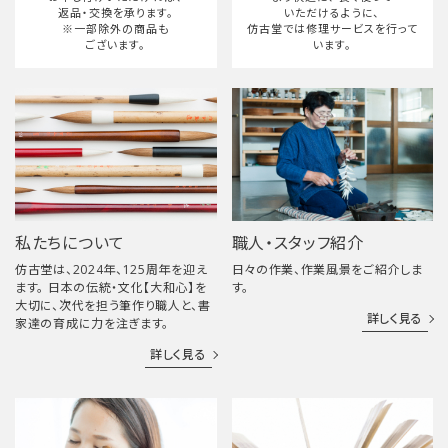
返品・交換を承ります。
いただけるように、
※一部除外の商品も
仿古堂では修理サービスを行って
ございます。
います。
私たちについて
職人・スタッフ紹介
仿古堂は、2024年、125周年を迎え
日々の作業、作業風景をご紹介しま
ます。 日本の伝統・文化【大和心】を
す。
大切に、次代を担う筆作り職人と、書
詳しく見る
家達の育成に力を注ぎます。
詳しく見る