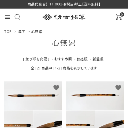
商品代金合計11,000円(税込)以上【送料無料】
0
menu
TOP
>
漢字
>
心無累
心無累
ACCOUNT MENU
[ 並び順を変更 ]
-
おすすめ順
-
価格順
-
新着順
ようこそ ゲスト 様
全 [2] 商品中 [1-2] 商品を表示しています
ログイン
新規会員登録
favorite
favorite
商品一覧
用途で選ぶ
私たちについて