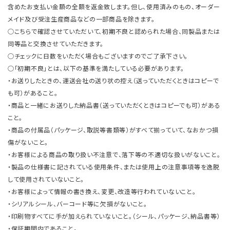
含めたお支払い金額の全額を返金致します。但し、使用済みのもの、オーダー
メイド及び受注生産商品などの一部商品を除きます。
○こちらで確認させていただいて、初期不良と認められた場合、同製品または
同等品と交換させていただきます。
○チェックに日数をいただく場合もございますのでご了承下さい。
○「初期不良」とは、以下の基準を満たしている必要があります。
・お送りしたときの、運送会社の送り状の控え（送っていただくときはコピーで
も可）があること。
・商品と一緒にお送りした納品書（送っていただくときはコピーでも可）がある
こと。
・商品の付属品（パッケージ、取説等書類等）がすべて揃っていて、なおかつ損
傷がないこと。
・お客様による商品の取り扱い不注意で、落下等の不適切な扱いがないこと。
・製品の仕様書に記されている使用条件、または使用上の注意事項等を逸脱
して使用されていないこと。
・お客様によって情報の書き換え、変更、改造等行われていないこと。
・シリアルシール、バーコード等に欠損がないこと。
・印刷物すべてに手が加えられていないこと。（シール、パッケージ、納品書等）
・保証期間内であること。