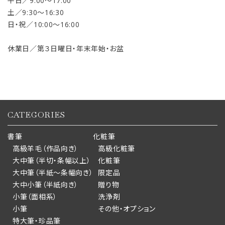
平日／9:00〜17:00
土／9:30〜16:30
日・祝／10:00〜16:00
休業日／第３日曜日・年末年始・お盆
CATEGORIES
書筆
化粧筆
高級羊毛（作品向き）
高級化粧筆
大中筆（半切・条幅以上）
化粧筆
大中筆（半紙～条幅向き）
限定品
大中小筆（半紙向き）
贈り物
小筆（面相系）
洗浄剤
小筆
その他・オプション
特大筆・珍品筆