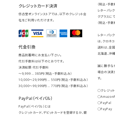
（税込・手数
クレジットカード決済
レターパッ
仿古堂オンラインストアでは、以下のクレジット会
クプラスにて
社をご利用いただけます。
（税込・手数
レターパッ
は、クロネコ
代金引換
送料は、全国
北海道、沖縄は
商品到着時にお支払い下さい。
代引手数料は以下のとおりです。
誠に勝手な
決済総額 代引手数料
場合の決済
～9,999 … 385円（税込・手数料込み）
す。
10,000～29,999円 … 550円（税込・手数料込み）
30,000～99,999円 … 770円（税込・手数料込み）
○クレジッ
○Amazon
PayPal（ペイパル）
○PayPal
PayPal（ペイパル）とは
○PayPay
クレジットカード、デビットカードを登録するか、銀