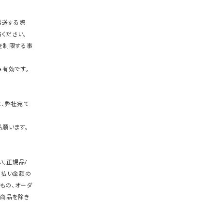
発送する際
ください。
を制限する事
有効です。
、弊社宛て
願います。
。正規品/
支払い金額の
もの、オーダ
商品を除き