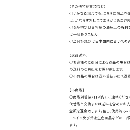
【その他特記事項など】
○いかなる場合でも、こちらに商品を
は、かならず弊社まであらかじめご連絡
○保証規定はお客様の法律上の権利
は一切ありません。
○当保証規定は日本国内においてのみ
【返品送料】
○お客様のご都合による返品の場合は
の送料のご負担をお願い致します。
○不良品の場合は送料着払いにて返品
【不良品】
○商品到着後7日以内にご連絡ください
代替品と交換または送料を含めたお
全額を返金致します。但し、使用済みの
ーメイド及び受注生産商品などの一部
ます。