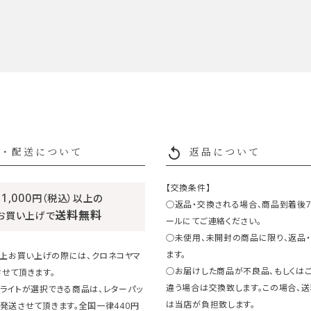
replay
・配送について
返品について
【交換条件】
11,000
円（税込）以上の
○返品・交換される場合、商品到着後
送料無料
お買い上げで
ールにてご連絡ください。
○未使用、未開封の商品に限り、返品
ます。
円以上お買い上げの際には、クロネコヤマ
○お届けした商品が不良品、もしくは
せて頂きます。
違う場合は交換致します。この場合、
ライトが選択できる商品は、レターパッ
は当店が負担致します。
発送させて頂きます。全国一律440円