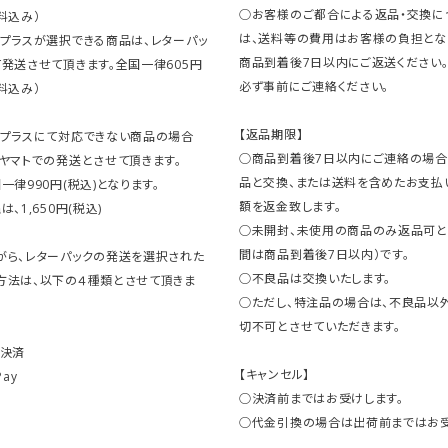
○お客様のご都合による返品・交換に
料込み）
は、送料等の費用はお客様の負担とな
クプラスが選択できる商品は、レターパッ
商品到着後7日以内にご返送ください
発送させて頂きます。全国一律605円
必ず事前にご連絡ください。
料込み）
【返品期限】
クプラスにて対応できない商品の場合
○商品到着後7日以内にご連絡の場合
ヤマトでの発送とさせて頂きます。
品と交換、または送料を含めたお支払
一律990円(税込)となります。
額を返金致します。
、1,650円(税込)
○未開封、未使用の商品のみ返品可と
間は商品到着後7日以内）です。
がら、レターパックの発送を選択された
○不良品は交換いたします。
方法は、以下の４種類とさせて頂きま
○ただし、特注品の場合は、不良品以
切不可とさせていただきます。
ト決済
【キャンセル】
Pay
○決済前まではお受けします。
○代金引換の場合は出荷前まではお受