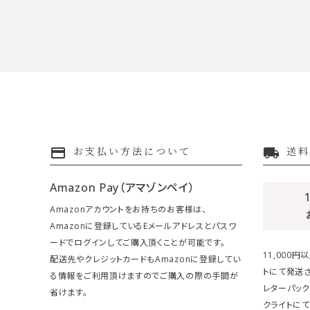
payment
local_shipping
お支払い方法について
送料
Amazon Pay（アマゾンペイ）
Amazonアカウントをお持ちのお客様は、
Amazonに登録しているEメールアドレスとパスワ
ードでログインしてご購入頂くことが可能です。
11,000
配送先やクレジットカードもAmazonに登録してい
トにて発送さ
る情報をご利用頂けますのでご購入の際の手間が
レターパック
省けます。
クライトにて