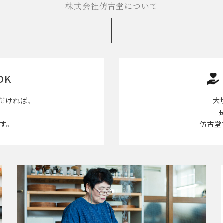
株式会社仿古堂について
OK
だければ、
大
す。
仿古堂