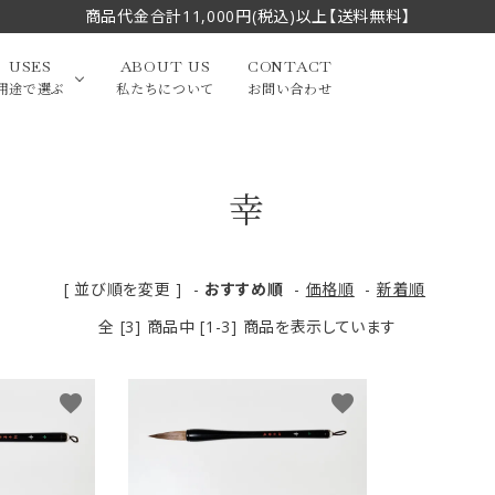
商品代金合計11,000円(税込)以上【送料無料】
USES
ABOUT US
CONTACT
用途で選ぶ
私たちについて
お問い合わせ
幸
大中筆（半切・条幅以
かな
漢字
（作品向き）
上）
写経・御朱印
画筆・絵てがみ
系）
小筆
[ 並び順を変更 ]
-
おすすめ順
-
価格順
-
新着順
全 [3] 商品中 [1-3] 商品を表示しています
贈り物（限定セット）
洗浄剤・その他
てがみ
限定品・セット品
favorite
favorite
フェイスブラシ
チークブラシ
筆
化粧筆