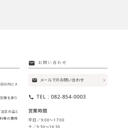
mail
お問い合わせ
メールでのお問い合わせ
mail
7日以内にメ
TEL : 082-854-0003
call
・交換を承り
営業時間
ご注文の品と
送料等の費用
平日／9:00〜17:00
土／9:30〜16:30