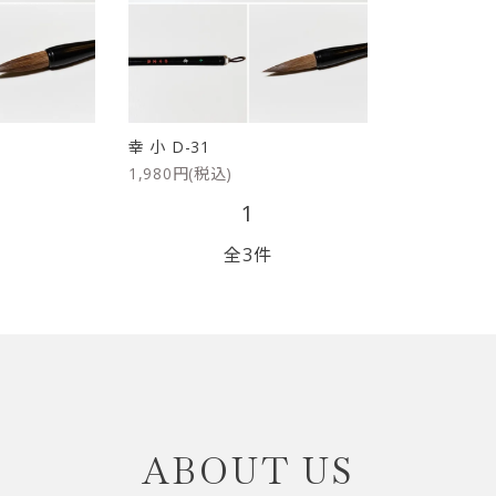
リップブラシ
贈り物（限定セット）
オプション・その他
洗顔ブラシ
幸 小 D-31
1,980円(税込)
1
全3件
close
ABOUT US