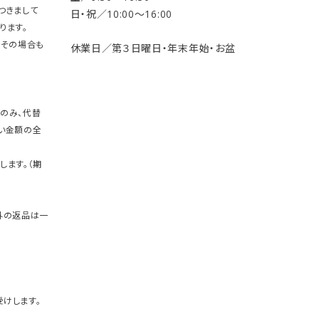
つきまして
日・祝／10:00〜16:00
ります。
。その場合も
休業日／第３日曜日・年末年始・お盆
のみ、代替
い金額の全
します。（期
外の返品は一
けします。