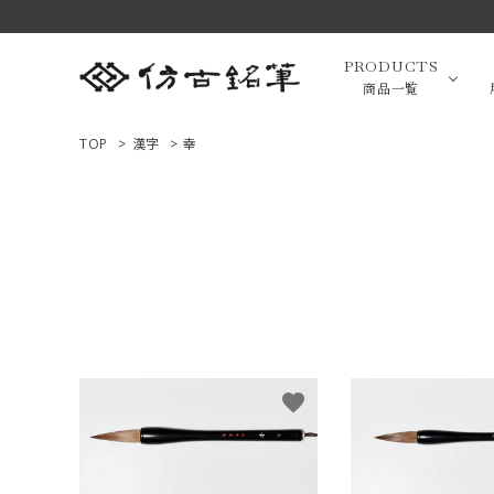
PRODUCTS
商品一覧
TOP
>
漢字
>
幸
高級羊毛
ACCOUNT MENU
ようこそ ゲスト 様
小筆（面相
ログイン
新規会員登録
画筆・絵
商品一覧
favorite
用途で選ぶ
高級化粧
私たちについて