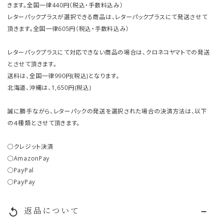
きます。全国一律440円（税込・手数料込み）
レターパックプラスが選択できる商品は、レターパックプラスにて発送させて
頂きます。全国一律605円（税込・手数料込み）
レターパックプラスにて対応できない商品の場合は、クロネコヤマトでの発送
とさせて頂きます。
送料は、全国一律990円(税込)となります。
北海道、沖縄は、1,650円(税込)
誠に勝手ながら、レターパックの発送を選択された場合の決済方法は、以下
の４種類とさせて頂きます。
○クレジット決済
○AmazonPay
○PayPal
○PayPay
返品について
replay