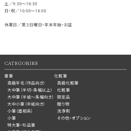
土／9:30〜16:30
日・祝／10:00〜16:00
休業日／第３日曜日・年末年始・お盆
CATEGORIES
書筆
化粧筆
高級羊毛（作品向き）
高級化粧筆
大中筆（半切・条幅以上）
化粧筆
大中筆（半紙～条幅向き）
限定品
大中小筆（半紙向き）
贈り物
小筆（面相系）
洗浄剤
小筆
その他・オプション
特大筆・珍品筆