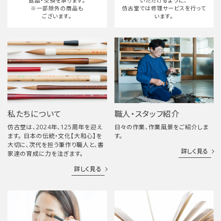
返品・交換を承ります。
いただけるように、
※一部除外の商品も
仿古堂では修理サービスを行って
ございます。
います。
私たちについて
職人・スタッフ紹介
仿古堂は、2024年、125周年を迎え
日々の作業、作業風景をご紹介しま
ます。 日本の伝統・文化【大和心】を
す。
大切に、次代を担う筆作り職人と、書
詳しく見る
家達の育成に力を注ぎます。
詳しく見る