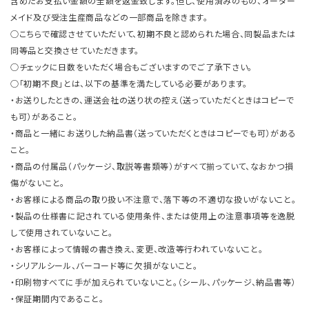
含めたお支払い金額の全額を返金致します。但し、使用済みのもの、オーダー
メイド及び受注生産商品などの一部商品を除きます。
○こちらで確認させていただいて、初期不良と認められた場合、同製品または
同等品と交換させていただきます。
○チェックに日数をいただく場合もございますのでご了承下さい。
○「初期不良」とは、以下の基準を満たしている必要があります。
・お送りしたときの、運送会社の送り状の控え（送っていただくときはコピーで
も可）があること。
・商品と一緒にお送りした納品書（送っていただくときはコピーでも可）がある
こと。
・商品の付属品（パッケージ、取説等書類等）がすべて揃っていて、なおかつ損
傷がないこと。
・お客様による商品の取り扱い不注意で、落下等の不適切な扱いがないこと。
・製品の仕様書に記されている使用条件、または使用上の注意事項等を逸脱
して使用されていないこと。
・お客様によって情報の書き換え、変更、改造等行われていないこと。
・シリアルシール、バーコード等に欠損がないこと。
・印刷物すべてに手が加えられていないこと。（シール、パッケージ、納品書等）
・保証期間内であること。