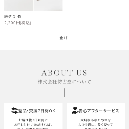
ご利用ガイド
謙信 D-45
2,200円(税込)
プライバシーポリシー
特定商取引法について
全1件
お問い合わせ
キーワード
ABOUT US
株式会社仿古堂について
カテゴリー
返品・交換7日間OK
安心アフターサービス
検索する
お届け後7日以内に
大切なあなたの筆を
お申し付けいただければ、
より快適に、
長く使って