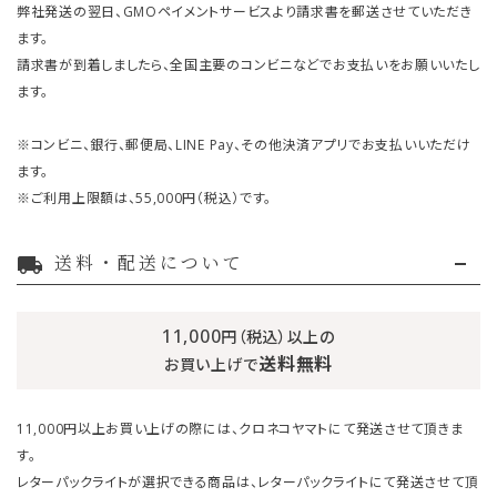
弊社発送の翌日、GMOペイメントサービスより請求書を郵送させていただき
ます。
請求書が到着しましたら、全国主要のコンビニなどでお支払いをお願いいたし
ます。
※コンビニ、銀行、郵便局、LINE Pay、その他決済アプリでお支払いいただけ
ます。
※ご利用上限額は、55,000円（税込）です。
送料・配送について
local_shipping
11,000
円（税込）以上の
送料無料
お買い上げで
11,000円以上お買い上げの際には、クロネコヤマトにて発送させて頂きま
す。
レターパックライトが選択できる商品は、レターパックライトにて発送させて頂