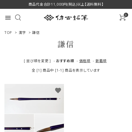
商品代金合計11,000円(税込)以上【送料無料】
0
menu
TOP
>
漢字
>
謙信
謙信
ACCOUNT MENU
[ 並び順を変更 ]
-
おすすめ順
-
価格順
-
新着順
ようこそ ゲスト 様
全 [1] 商品中 [1-1] 商品を表示しています
ログイン
新規会員登録
favorite
商品一覧
用途で選ぶ
私たちについて