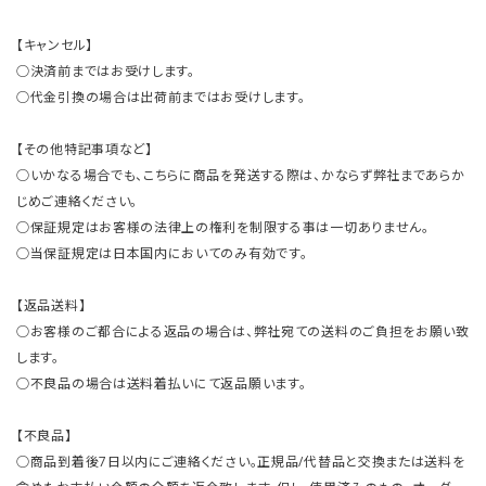
【キャンセル】
○決済前まではお受けします。
○代金引換の場合は出荷前まではお受けします。
【その他特記事項など】
○いかなる場合でも、こちらに商品を発送する際は、かならず弊社まであらか
じめご連絡ください。
○保証規定はお客様の法律上の権利を制限する事は一切ありません。
○当保証規定は日本国内においてのみ有効です。
【返品送料】
○お客様のご都合による返品の場合は、弊社宛ての送料のご負担をお願い致
します。
○不良品の場合は送料着払いにて返品願います。
【不良品】
○商品到着後7日以内にご連絡ください。正規品/代替品と交換または送料を