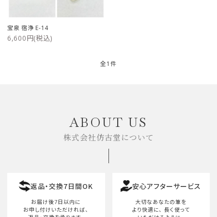
ご利用ガイド
宝泉 宿浄 E-14
6,600円(税込)
プライバシーポリシー
特定商取引法について
全1件
お問い合わせ
キーワード
ABOUT US
株式会社仿古堂について
カテゴリー
返品・交換7日間OK
安心アフターサービス
検索する
お届け後7日以内に
大切なあなたの筆を
お申し付けいただければ、
より快適に、
長く使って