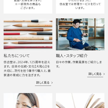
返品・交換を承ります。
いただけるように、
※一部除外の商品も
仿古堂では修理サービスを行って
ございます。
います。
私たちについて
職人・スタッフ紹介
仿古堂は、2024年、125周年を迎え
日々の作業、作業風景をご紹介しま
ます。 日本の伝統・文化【大和心】を
す。
大切に、次代を担う筆作り職人と、書
詳しく見る
家達の育成に力を注ぎます。
詳しく見る