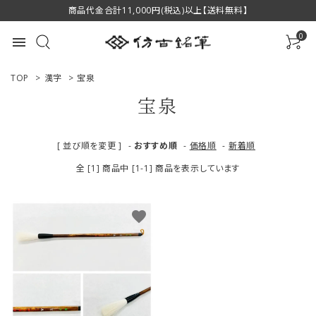
商品代金合計11,000円(税込)以上【送料無料】
0
menu
TOP
>
漢字
>
宝泉
宝泉
ACCOUNT MENU
[ 並び順を変更 ]
-
おすすめ順
-
価格順
-
新着順
ようこそ ゲスト 様
全 [1] 商品中 [1-1] 商品を表示しています
ログイン
新規会員登録
favorite
商品一覧
用途で選ぶ
私たちについて