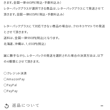
きます。全国一律440円（税込・手数料込み）
レターパックプラスが選択できる商品は、レターパックプラスにて発送させて
頂きます。全国一律605円（税込・手数料込み）
レターパックプラスにて対応できない商品の場合は、クロネコヤマトでの発送
とさせて頂きます。
送料は、全国一律990円(税込)となります。
北海道、沖縄は、1,650円(税込)
誠に勝手ながら、レターパックの発送を選択された場合の決済方法は、以下
の４種類とさせて頂きます。
○クレジット決済
○AmazonPay
○PayPal
○PayPay
返品について
replay