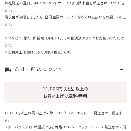
弊社発送の翌日、GMOペイメントサービスより請求書を郵送させていただき
ます。
請求書が到着しましたら、全国主要のコンビニなどでお支払いをお願いいたし
ます。
※コンビニ、銀行、郵便局、LINE Pay、その他決済アプリでお支払いいただけ
ます。
※ご利用上限額は、55,000円（税込）です。
送料・配送について
local_shipping
11,000
円（税込）以上の
送料無料
お買い上げで
11,000円以上お買い上げの際には、クロネコヤマトにて発送させて頂きま
す。
レターパックライトが選択できる商品は、レターパックライトにて発送させて頂