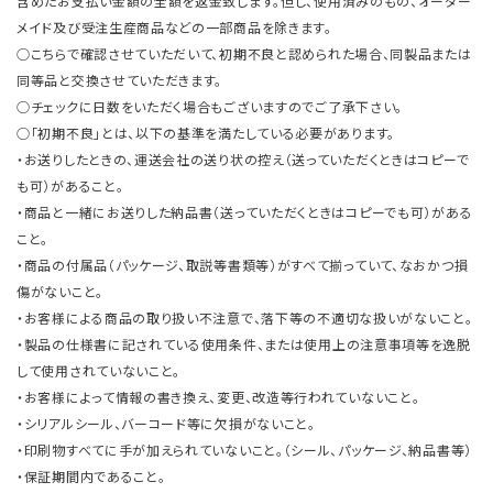
含めたお支払い金額の全額を返金致します。但し、使用済みのもの、オーダー
メイド及び受注生産商品などの一部商品を除きます。
○こちらで確認させていただいて、初期不良と認められた場合、同製品または
同等品と交換させていただきます。
○チェックに日数をいただく場合もございますのでご了承下さい。
○「初期不良」とは、以下の基準を満たしている必要があります。
・お送りしたときの、運送会社の送り状の控え（送っていただくときはコピーで
も可）があること。
・商品と一緒にお送りした納品書（送っていただくときはコピーでも可）がある
こと。
・商品の付属品（パッケージ、取説等書類等）がすべて揃っていて、なおかつ損
傷がないこと。
・お客様による商品の取り扱い不注意で、落下等の不適切な扱いがないこと。
・製品の仕様書に記されている使用条件、または使用上の注意事項等を逸脱
して使用されていないこと。
・お客様によって情報の書き換え、変更、改造等行われていないこと。
・シリアルシール、バーコード等に欠損がないこと。
・印刷物すべてに手が加えられていないこと。（シール、パッケージ、納品書等）
・保証期間内であること。