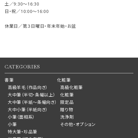
土／9:30〜16:30
日・祝／10:00〜16:00
休業日／第３日曜日・年末年始・お盆
CATEGORIES
書筆
化粧筆
高級羊毛（作品向き）
高級化粧筆
大中筆（半切・条幅以上）
化粧筆
大中筆（半紙～条幅向き）
限定品
大中小筆（半紙向き）
贈り物
小筆（面相系）
洗浄剤
小筆
その他・オプション
特大筆・珍品筆