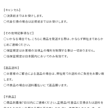
【キャンセル】
○決済前まではお受けします。
○代金引換の場合は出荷前まではお受けします。
【その他特記事項など】
○いかなる場合でも、こちらに商品を発送する際は、かならず弊社まであらか
じめご連絡ください。
○保証規定はお客様の法律上の権利を制限する事は一切ありません。
○当保証規定は日本国内においてのみ有効です。
【返品送料】
○お客様のご都合による返品の場合は、弊社宛ての送料のご負担をお願い致
します。
○不良品の場合は送料着払いにて返品願います。
【不良品】
○商品到着後7日以内にご連絡ください。正規品/代替品と交換または送料を