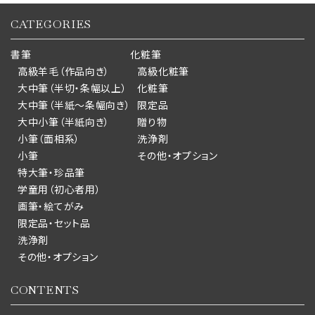
CATEGORIES
書筆
化粧筆
高級羊毛（作品向き）
高級化粧筆
大中筆（半切・条幅以上）
化粧筆
大中筆（半紙～条幅向き）
限定品
大中小筆（半紙向き）
贈り物
小筆（面相系）
洗浄剤
小筆
その他・オプション
特大筆・珍品筆
学童用（初心者用）
画筆・絵てがみ
限定品・セット品
洗浄剤
その他・オプション
CONTENTS