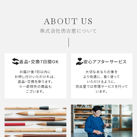
キーワード
ABOUT US
株式会社仿古堂について
カテゴリー
返品・交換7日間OK
安心アフターサービス
検索する
お届け後7日以内に
大切なあなたの筆を
お申し付けいただければ、
より快適に、
長く使って
返品・交換を承ります。
いただけるように、
※一部除外の商品も
仿古堂では修理サービスを行って
ございます。
います。