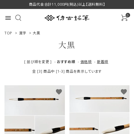
商品代金合計11,000円(税込)以上【送料無料】
0
menu
TOP
>
漢字
>
大黒
大黒
ACCOUNT MENU
[ 並び順を変更 ]
-
おすすめ順
-
価格順
-
新着順
ようこそ ゲスト 様
全 [3] 商品中 [1-3] 商品を表示しています
ログイン
新規会員登録
favorite
favorite
商品一覧
用途で選ぶ
私たちについて