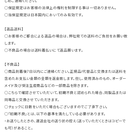
じめご連絡ください。
○保証規定はお客様の法律上の権利を制限する事は一切ありません。
○当保証規定は日本国内においてのみ有効です。
【返品送料】
○お客様のご都合による返品の場合は、弊社宛ての送料のご負担をお願い致
します。
○不良品の場合は送料着払いにて返品願います。
【不良品】
○商品到着後7日以内にご連絡ください。正規品/代替品と交換または送料を
含めたお支払い金額の全額を返金致します。但し、使用済みのもの、オーダー
メイド及び受注生産商品などの一部商品を除きます。
○こちらで確認させていただいて、初期不良と認められた場合、同製品または
同等品と交換させていただきます。
○チェックに日数をいただく場合もございますのでご了承下さい。
○「初期不良」とは、以下の基準を満たしている必要があります。
・お送りしたときの、運送会社の送り状の控え（送っていただくときはコピーで
も可）があること。