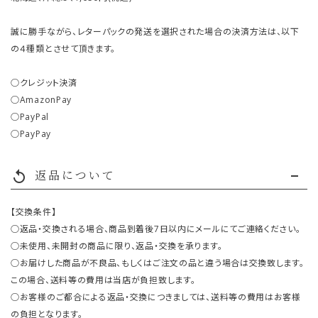
誠に勝手ながら、レターパックの発送を選択された場合の決済方法は、以下
の４種類とさせて頂きます。
○クレジット決済
○AmazonPay
○PayPal
○PayPay
返品について
replay
【交換条件】
○返品・交換される場合、商品到着後7日以内にメールにてご連絡ください。
○未使用、未開封の商品に限り、返品・交換を承ります。
○お届けした商品が不良品、もしくはご注文の品と違う場合は交換致します。
この場合、送料等の費用は当店が負担致します。
○お客様のご都合による返品・交換につきましては、送料等の費用はお客様
の負担となります。