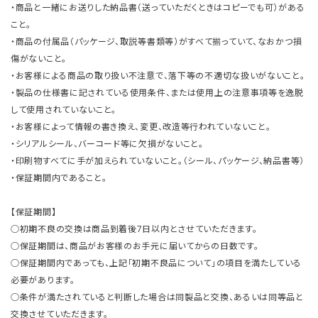
・商品と一緒にお送りした納品書（送っていただくときはコピーでも可）がある
こと。
・商品の付属品（パッケージ、取説等書類等）がすべて揃っていて、なおかつ損
傷がないこと。
・お客様による商品の取り扱い不注意で、落下等の不適切な扱いがないこと。
・製品の仕様書に記されている使用条件、または使用上の注意事項等を逸脱
して使用されていないこと。
・お客様によって情報の書き換え、変更、改造等行われていないこと。
・シリアルシール、バーコード等に欠損がないこと。
・印刷物すべてに手が加えられていないこと。（シール、パッケージ、納品書等）
・保証期間内であること。
【保証期間】
○初期不良の交換は商品到着後7日以内とさせていただきます。
○保証期間は、商品がお客様のお手元に届いてからの日数です。
○保証期間内であっても、上記「初期不良品について」の項目を満たしている
必要があります。
○条件が満たされていると判断した場合は同製品と交換、あるいは同等品と
交換させていただきます。