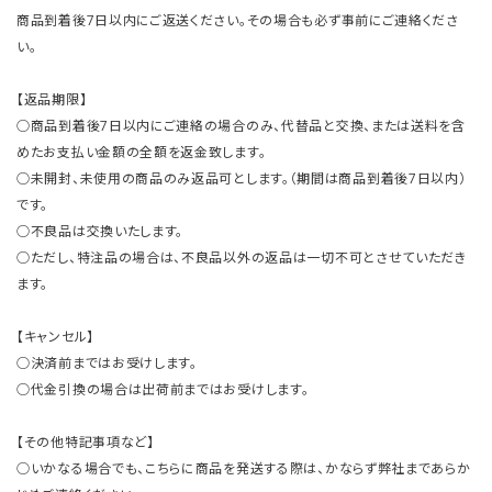
商品到着後7日以内にご返送ください。その場合も必ず事前にご連絡くださ
い。
【返品期限】
○商品到着後7日以内にご連絡の場合のみ、代替品と交換、または送料を含
めたお支払い金額の全額を返金致します。
○未開封、未使用の商品のみ返品可とします。（期間は商品到着後7日以内）
です。
○不良品は交換いたします。
○ただし、特注品の場合は、不良品以外の返品は一切不可とさせていただき
ます。
【キャンセル】
○決済前まではお受けします。
○代金引換の場合は出荷前まではお受けします。
【その他特記事項など】
○いかなる場合でも、こちらに商品を発送する際は、かならず弊社まであらか