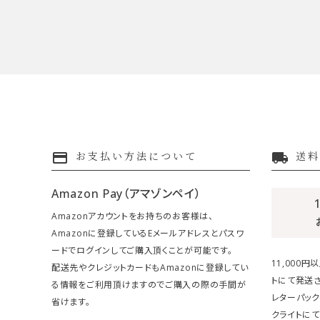
payment
local_shipping
お支払い方法について
送料
Amazon Pay（アマゾンペイ）
Amazonアカウントをお持ちのお客様は、
Amazonに登録しているEメールアドレスとパスワ
ードでログインしてご購入頂くことが可能です。
11,000
配送先やクレジットカードもAmazonに登録してい
トにて発送さ
る情報をご利用頂けますのでご購入の際の手間が
レターパック
省けます。
クライトにて