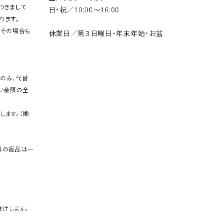
つきまして
日・祝／10:00〜16:00
ります。
。その場合も
休業日／第３日曜日・年末年始・お盆
のみ、代替
い金額の全
します。（期
外の返品は一
けします。