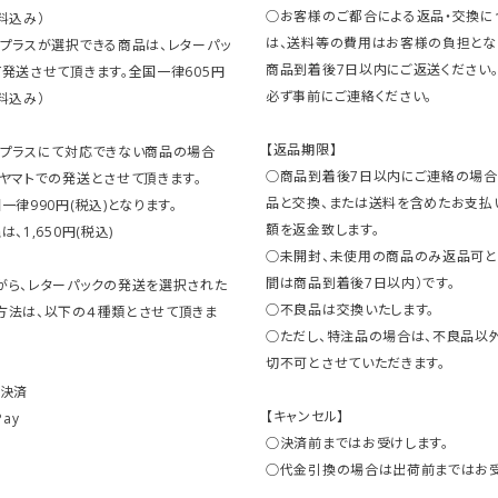
○お客様のご都合による返品・交換に
料込み）
は、送料等の費用はお客様の負担とな
クプラスが選択できる商品は、レターパッ
商品到着後7日以内にご返送ください
発送させて頂きます。全国一律605円
必ず事前にご連絡ください。
料込み）
【返品期限】
クプラスにて対応できない商品の場合
○商品到着後7日以内にご連絡の場合
ヤマトでの発送とさせて頂きます。
品と交換、または送料を含めたお支払
一律990円(税込)となります。
額を返金致します。
、1,650円(税込)
○未開封、未使用の商品のみ返品可と
間は商品到着後7日以内）です。
がら、レターパックの発送を選択された
○不良品は交換いたします。
方法は、以下の４種類とさせて頂きま
○ただし、特注品の場合は、不良品以
切不可とさせていただきます。
ト決済
【キャンセル】
Pay
○決済前まではお受けします。
○代金引換の場合は出荷前まではお受