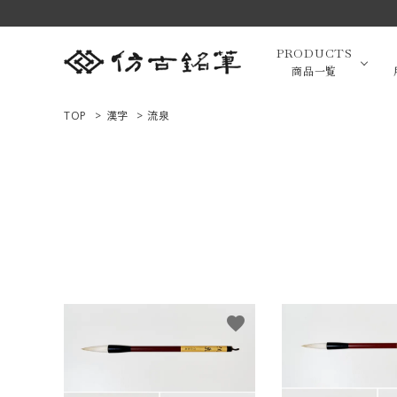
PRODUCTS
商品一覧
TOP
>
漢字
>
流泉
高級羊毛
ACCOUNT MENU
ようこそ ゲスト 様
小筆（面相
ログイン
新規会員登録
画筆・絵
商品一覧
favorite
用途で選ぶ
高級化粧
私たちについて