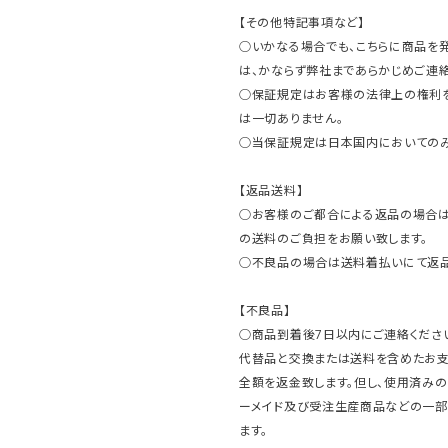
【その他特記事項など】
○いかなる場合でも、こちらに商品を
は、かならず弊社まであらかじめご連絡
○保証規定はお客様の法律上の権利
は一切ありません。
○当保証規定は日本国内においてのみ
【返品送料】
○お客様のご都合による返品の場合は
の送料のご負担をお願い致します。
○不良品の場合は送料着払いにて返品
【不良品】
○商品到着後7日以内にご連絡ください
代替品と交換または送料を含めたお
全額を返金致します。但し、使用済みの
ーメイド及び受注生産商品などの一部
ます。