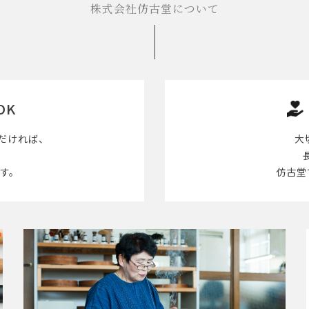
株式会社仿古堂について
OK
だければ、
大
す。
仿古堂