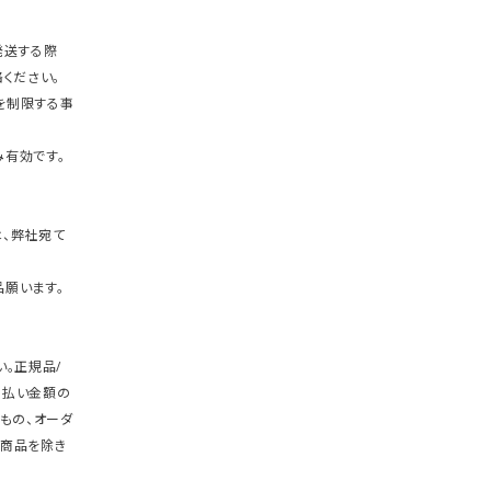
発送する際
ください。
を制限する事
有効です。
、弊社宛て
願います。
。正規品/
支払い金額の
もの、オーダ
商品を除き