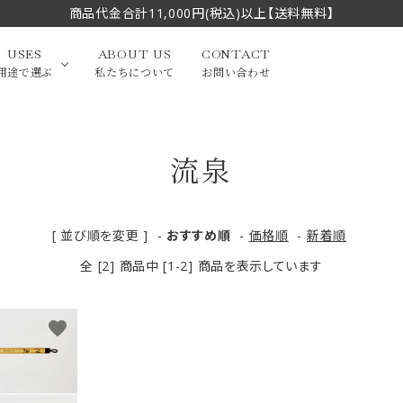
商品代金合計11,000円(税込)以上【送料無料】
USES
ABOUT US
CONTACT
用途で選ぶ
私たちについて
お問い合わせ
流泉
大中筆（半切・条幅以
かな
漢字
（作品向き）
上）
写経・御朱印
画筆・絵てがみ
系）
小筆
[ 並び順を変更 ]
-
おすすめ順
-
価格順
-
新着順
全 [2] 商品中 [1-2] 商品を表示しています
贈り物（限定セット）
洗浄剤・その他
てがみ
限定品・セット品
favorite
フェイスブラシ
チークブラシ
筆
化粧筆