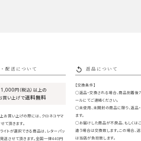
replay
・配送について
返品について
【交換条件】
11,000
円（税込）以上の
○返品・交換される場合、商品到着後
送料無料
お買い上げで
ールにてご連絡ください。
○未使用、未開封の商品に限り、返品
ます。
円以上お買い上げの際には、クロネコヤマ
○お届けした商品が不良品、もしくは
せて頂きます。
違う場合は交換致します。この場合、
ライトが選択できる商品は、レターパッ
は当店が負担致します。
発送させて頂きます。全国一律440円