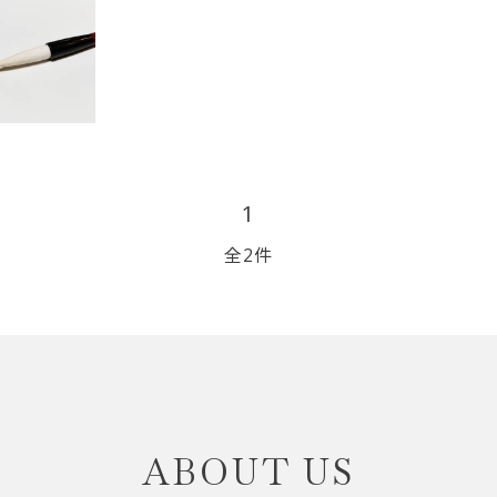
リップブラシ
贈り物（限定セット）
オプション・その他
洗顔ブラシ
1
全2件
close
ABOUT US