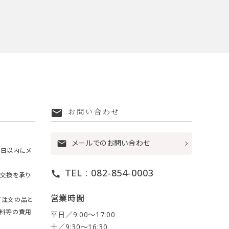
mail
お問い合わせ
メールでのお問い合わせ
mail
7日以内にメ
TEL : 082-854-0003
call
・交換を承り
営業時間
ご注文の品と
送料等の費用
平日／9:00〜17:00
土／9:30〜16:30