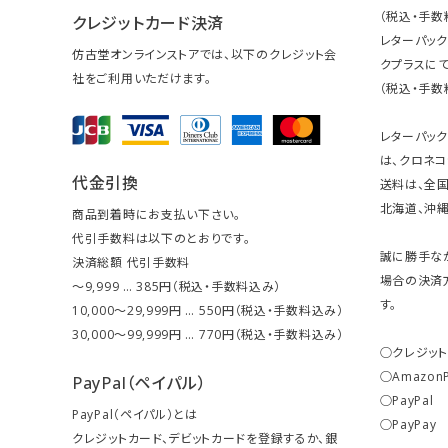
（税込・手数
クレジットカード決済
レターパッ
仿古堂オンラインストアでは、以下のクレジット会
クプラスにて
社をご利用いただけます。
（税込・手数
レターパッ
は、クロネコ
代金引換
送料は、全国
北海道、沖縄は
商品到着時にお支払い下さい。
代引手数料は以下のとおりです。
誠に勝手な
決済総額 代引手数料
場合の決済
～9,999 … 385円（税込・手数料込み）
す。
10,000～29,999円 … 550円（税込・手数料込み）
30,000～99,999円 … 770円（税込・手数料込み）
○クレジッ
○Amazon
PayPal（ペイパル）
○PayPal
PayPal（ペイパル）とは
○PayPay
クレジットカード、デビットカードを登録するか、銀