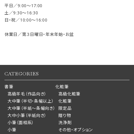
平日／9:00〜17:00
土／9:30〜16:30
日・祝／10:00〜16:00
休業日／第３日曜日・年末年始・お盆
CATEGORIES
書筆
化粧筆
高級羊毛（作品向き）
高級化粧筆
大中筆（半切・条幅以上）
化粧筆
大中筆（半紙～条幅向き）
限定品
大中小筆（半紙向き）
贈り物
小筆（面相系）
洗浄剤
小筆
その他・オプション