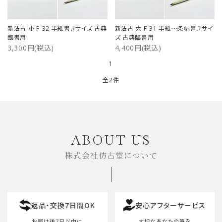
ご利用ガイド
新法古 小 F-32 半紙書きサイズ 古典
新法古 大 F-31 半紙～条幅書きサイ
臨書用
ズ 古典臨書用
プライバシーポリシー
3,300円(税込)
4,400円(税込)
1
特定商取引法について
全2件
お問い合わせ
キーワード
ABOUT US
株式会社仿古堂について
カテゴリー
返品・交換7日間OK
安心アフターサービス
検索する
お届け後7日以内に
大切なあなたの筆を