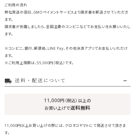
ご利用の流れ
弊社発送の翌日、GMOペイメントサービスより請求書を郵送させていただき
ます。
請求書が到着しましたら、全国主要のコンビニなどでお支払いをお願いいたし
ます。
※コンビニ、銀行、郵便局、LINE Pay、その他決済アプリでお支払いいただけ
ます。
※ご利用上限額は、55,000円（税込）です。
送料・配送について
local_shipping
11,000
円（税込）以上の
送料無料
お買い上げで
11,000円以上お買い上げの際には、クロネコヤマトにて発送させて頂きま
す。