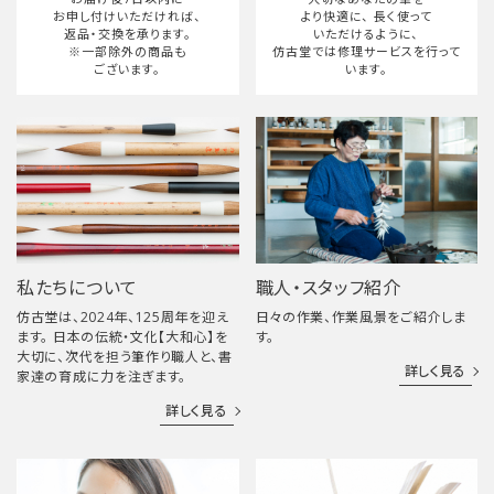
お申し付けいただければ、
より快適に、
長く使って
返品・交換を承ります。
いただけるように、
※一部除外の商品も
仿古堂では修理サービスを行って
ございます。
います。
私たちについて
職人・スタッフ紹介
仿古堂は、2024年、125周年を迎え
日々の作業、作業風景をご紹介しま
ます。 日本の伝統・文化【大和心】を
す。
大切に、次代を担う筆作り職人と、書
詳しく見る
家達の育成に力を注ぎます。
詳しく見る