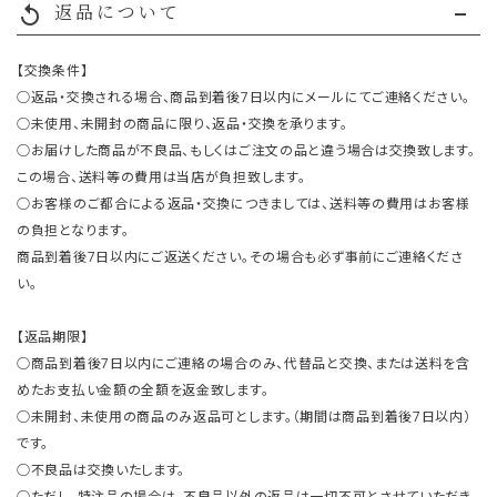
返品について
replay
【交換条件】
○返品・交換される場合、商品到着後7日以内にメールにてご連絡ください。
○未使用、未開封の商品に限り、返品・交換を承ります。
○お届けした商品が不良品、もしくはご注文の品と違う場合は交換致します。
この場合、送料等の費用は当店が負担致します。
○お客様のご都合による返品・交換につきましては、送料等の費用はお客様
の負担となります。
商品到着後7日以内にご返送ください。その場合も必ず事前にご連絡くださ
い。
【返品期限】
○商品到着後7日以内にご連絡の場合のみ、代替品と交換、または送料を含
めたお支払い金額の全額を返金致します。
○未開封、未使用の商品のみ返品可とします。（期間は商品到着後7日以内）
です。
○不良品は交換いたします。
○ただし、特注品の場合は、不良品以外の返品は一切不可とさせていただき