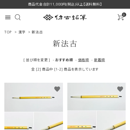
商品代金合計11,000円(税込)以上【送料無料】
0
menu
TOP
>
漢字
>
新法古
新法古
ACCOUNT MENU
[ 並び順を変更 ]
-
おすすめ順
-
価格順
-
新着順
ようこそ ゲスト 様
全 [2] 商品中 [1-2] 商品を表示しています
ログイン
新規会員登録
favorite
favorite
商品一覧
用途で選ぶ
私たちについて