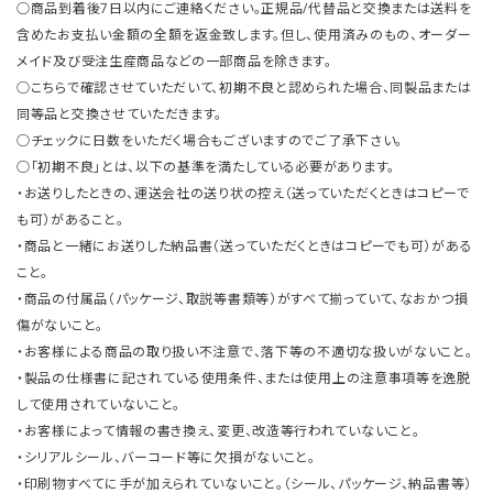
○商品到着後7日以内にご連絡ください。正規品/代替品と交換または送料を
含めたお支払い金額の全額を返金致します。但し、使用済みのもの、オーダー
メイド及び受注生産商品などの一部商品を除きます。
○こちらで確認させていただいて、初期不良と認められた場合、同製品または
同等品と交換させていただきます。
○チェックに日数をいただく場合もございますのでご了承下さい。
○「初期不良」とは、以下の基準を満たしている必要があります。
・お送りしたときの、運送会社の送り状の控え（送っていただくときはコピーで
も可）があること。
・商品と一緒にお送りした納品書（送っていただくときはコピーでも可）がある
こと。
・商品の付属品（パッケージ、取説等書類等）がすべて揃っていて、なおかつ損
傷がないこと。
・お客様による商品の取り扱い不注意で、落下等の不適切な扱いがないこと。
・製品の仕様書に記されている使用条件、または使用上の注意事項等を逸脱
して使用されていないこと。
・お客様によって情報の書き換え、変更、改造等行われていないこと。
・シリアルシール、バーコード等に欠損がないこと。
・印刷物すべてに手が加えられていないこと。（シール、パッケージ、納品書等）