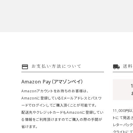
payment
local_shipping
お支払い方法について
送料
Amazon Pay（アマゾンペイ）
Amazonアカウントをお持ちのお客様は、
Amazonに登録しているEメールアドレスとパスワ
ードでログインしてご購入頂くことが可能です。
11,000
配送先やクレジットカードもAmazonに登録してい
トにて発送さ
る情報をご利用頂けますのでご購入の際の手間が
レターパック
省けます。
クライトにて