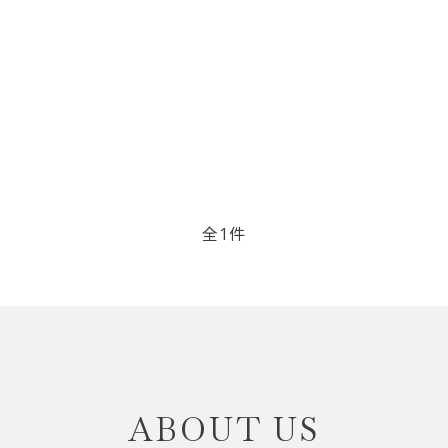
リップブラシ
贈り物（限定セット）
オプション・その他
洗顔ブラシ
全1件
close
ABOUT US