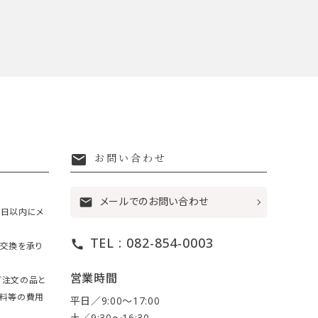
mail
お問い合わせ
メールでのお問い合わせ
mail
7日以内にメ
TEL : 082-854-0003
call
・交換を承り
営業時間
ご注文の品と
送料等の費用
平日／9:00〜17:00
土／9:30〜16:30