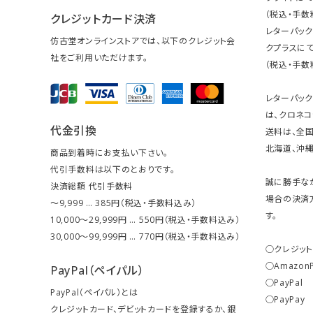
（税込・手数
クレジットカード決済
レターパッ
仿古堂オンラインストアでは、以下のクレジット会
クプラスにて
社をご利用いただけます。
（税込・手数
レターパッ
は、クロネコ
代金引換
送料は、全国
北海道、沖縄は
商品到着時にお支払い下さい。
代引手数料は以下のとおりです。
誠に勝手な
決済総額 代引手数料
場合の決済
～9,999 … 385円（税込・手数料込み）
す。
10,000～29,999円 … 550円（税込・手数料込み）
30,000～99,999円 … 770円（税込・手数料込み）
○クレジッ
○Amazon
PayPal（ペイパル）
○PayPal
PayPal（ペイパル）とは
○PayPay
クレジットカード、デビットカードを登録するか、銀