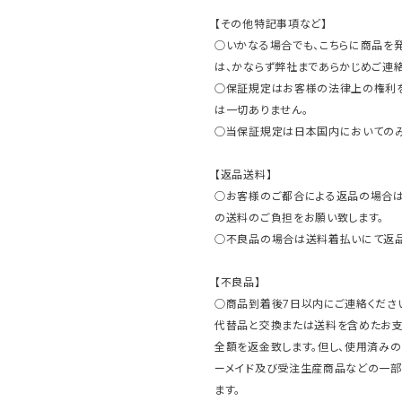
【その他特記事項など】
○いかなる場合でも、こちらに商品を
は、かならず弊社まであらかじめご連絡
○保証規定はお客様の法律上の権利
は一切ありません。
○当保証規定は日本国内においてのみ
【返品送料】
○お客様のご都合による返品の場合は
の送料のご負担をお願い致します。
○不良品の場合は送料着払いにて返品
【不良品】
○商品到着後7日以内にご連絡ください
代替品と交換または送料を含めたお
全額を返金致します。但し、使用済みの
ーメイド及び受注生産商品などの一部
ます。