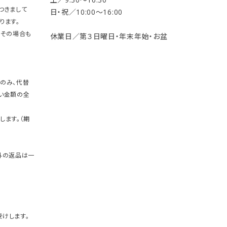
つきまして
日・祝／10:00〜16:00
ります。
。その場合も
休業日／第３日曜日・年末年始・お盆
のみ、代替
い金額の全
します。（期
外の返品は一
けします。