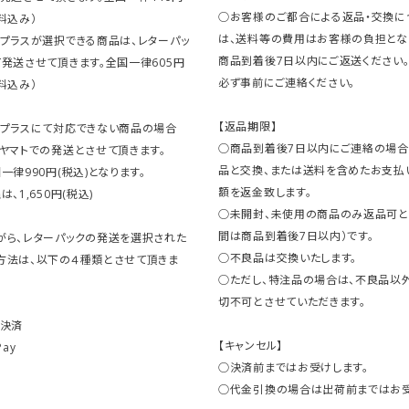
○お客様のご都合による返品・交換に
料込み）
は、送料等の費用はお客様の負担とな
クプラスが選択できる商品は、レターパッ
商品到着後7日以内にご返送ください
発送させて頂きます。全国一律605円
必ず事前にご連絡ください。
料込み）
【返品期限】
クプラスにて対応できない商品の場合
○商品到着後7日以内にご連絡の場合
ヤマトでの発送とさせて頂きます。
品と交換、または送料を含めたお支払
一律990円(税込)となります。
額を返金致します。
、1,650円(税込)
○未開封、未使用の商品のみ返品可と
間は商品到着後7日以内）です。
がら、レターパックの発送を選択された
○不良品は交換いたします。
方法は、以下の４種類とさせて頂きま
○ただし、特注品の場合は、不良品以
切不可とさせていただきます。
ト決済
【キャンセル】
Pay
○決済前まではお受けします。
○代金引換の場合は出荷前まではお受