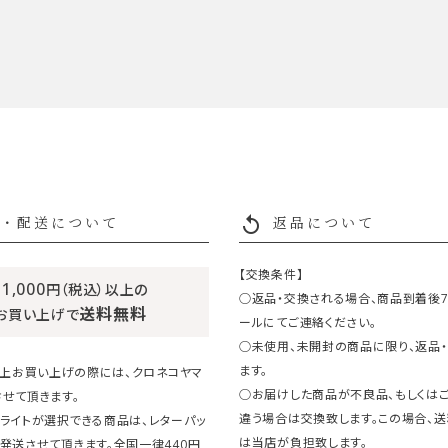
replay
・配送について
返品について
【交換条件】
11,000
円（税込）以上の
○返品・交換される場合、商品到着後
送料無料
お買い上げで
ールにてご連絡ください。
○未使用、未開封の商品に限り、返品
ます。
円以上お買い上げの際には、クロネコヤマ
○お届けした商品が不良品、もしくは
せて頂きます。
違う場合は交換致します。この場合、
ライトが選択できる商品は、レターパッ
は当店が負担致します。
発送させて頂きます。全国一律440円