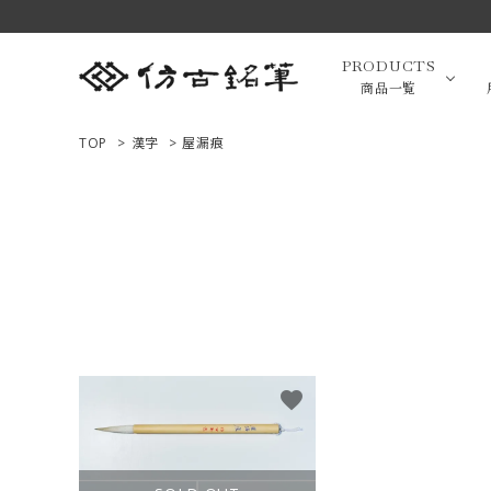
PRODUCTS
商品一覧
TOP
>
漢字
>
屋漏痕
高級羊毛
ACCOUNT MENU
ようこそ ゲスト 様
小筆（面相
ログイン
新規会員登録
画筆・絵
商品一覧
favorite
用途で選ぶ
高級化粧
私たちについて