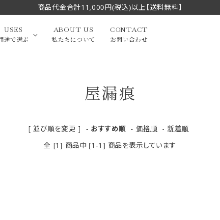
商品代金合計11,000円(税込)以上【送料無料】
USES
ABOUT US
CONTACT
用途で選ぶ
私たちについて
お問い合わせ
屋漏痕
大中筆（半切・条幅以
かな
漢字
（作品向き）
上）
写経・御朱印
画筆・絵てがみ
系）
小筆
[ 並び順を変更 ]
-
おすすめ順
-
価格順
-
新着順
全 [1] 商品中 [1-1] 商品を表示しています
贈り物（限定セット）
洗浄剤・その他
てがみ
限定品・セット品
フェイスブラシ
チークブラシ
筆
化粧筆