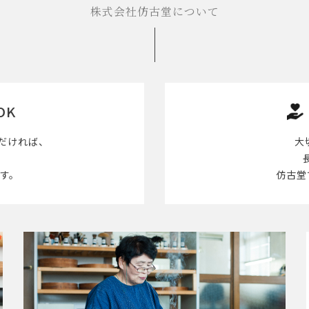
株式会社仿古堂について
OK
だければ、
大
す。
仿古堂