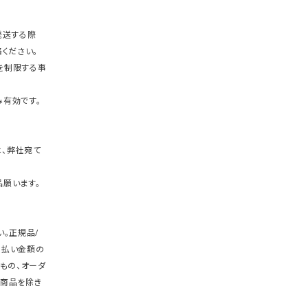
発送する際
ください。
を制限する事
有効です。
、弊社宛て
願います。
。正規品/
支払い金額の
もの、オーダ
商品を除き