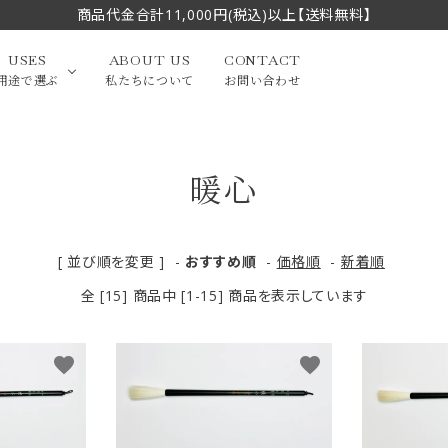
商品代金合計11,000円(税込)以上【送料無料】
USES
ABOUT US
CONTACT
用途で選ぶ
私たちについて
お問い合わせ
暖心
大中筆（半切・条幅以
かな
漢字
（作品向き）
上）
写経・御朱印
画筆・絵てがみ
系）
小筆
[ 並び順を変更 ]
-
おすすめ順
-
価格順
-
新着順
全 [15] 商品中 [1-15] 商品を表示しています
贈り物（限定セット）
洗浄剤・その他
てがみ
限定品・セット品
favorite
favorite
フェイスブラシ
チークブラシ
筆
化粧筆