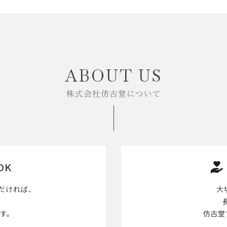
ABOUT US
株式会社仿古堂について
OK
だければ、
大
す。
仿古堂