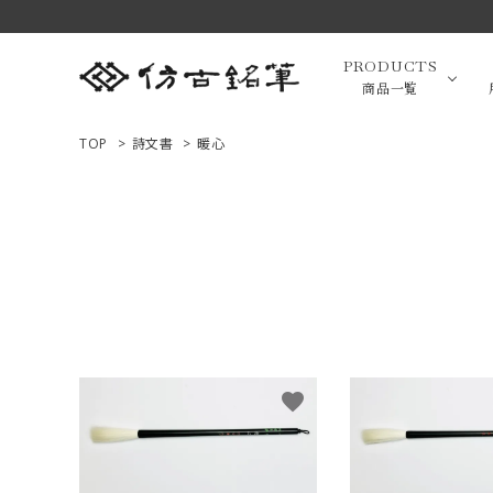
PRODUCTS
商品一覧
TOP
>
詩文書
>
暖心
高級羊毛
ACCOUNT MENU
ようこそ ゲスト 様
小筆（面相
ログイン
新規会員登録
画筆・絵
商品一覧
favorite
用途で選ぶ
高級化粧
私たちについて