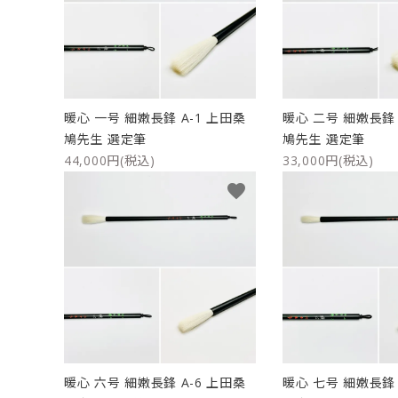
洗浄剤
ご利用ガイド
プライバシーポリシー
暖心 一号 細嫩長鋒 A-1 上田桑
暖心 二号 細嫩長鋒 
特定商取引法について
鳩先生 選定筆
鳩先生 選定筆
44,000円(税込)
33,000円(税込)
お問い合わせ
favorite
暖心 六号 細嫩長鋒 A-6 上田桑
暖心 七号 細嫩長鋒 