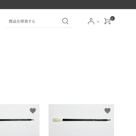
0
大中筆（半紙～条幅向
詩文書
実用書
大中小筆（半紙向き）
き）
前衛
大字
特大筆・珍品筆
学童用（初心者用）
洗浄剤
オプション・その他
favorite
favorite
アイシャドーブラシ
アイブローブラシ
限定品
贈り物