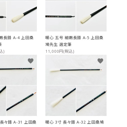
ケース
洗浄剤・その他
嫩長鋒 A-4 上田桑
暖心 五号 細嫩長鋒 A-5 上田桑
筆
鳩先生 選定筆
込)
11,000円(税込)
favorite
favorite
長々鋒 A-31 上田桑
暖心 3寸 長々鋒 A-32 上田桑鳩