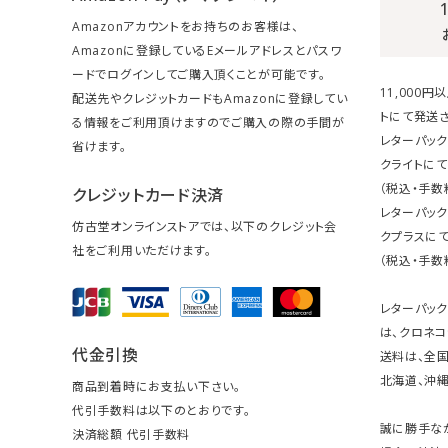
Amazonアカウントをお持ちのお客様は、
Amazonに登録しているEメールアドレスとパスワ
ードでログインしてご購入頂くことが可能です。
11,000
配送先やクレジットカードもAmazonに登録してい
トにて発送さ
る情報をご利用頂けますのでご購入の際の手間が
レターパック
省けます。
クライトにて
（税込・手数
クレジットカード決済
レターパッ
仿古堂オンラインストアでは、以下のクレジット会
クプラスにて
社をご利用いただけます。
（税込・手数
レターパッ
は、クロネコ
代金引換
送料は、全国
北海道、沖縄は
商品到着時にお支払い下さい。
代引手数料は以下のとおりです。
誠に勝手な
決済総額 代引手数料