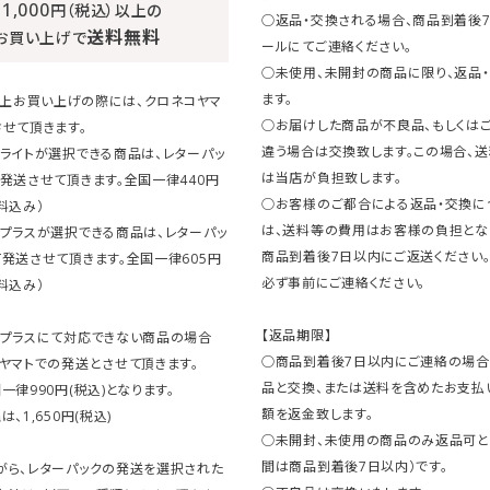
11,000
円（税込）以上の
○返品・交換される場合、商品到着後
送料無料
お買い上げで
ールにてご連絡ください。
○未使用、未開封の商品に限り、返品
ます。
円以上お買い上げの際には、クロネコヤマ
○お届けした商品が不良品、もしくは
せて頂きます。
違う場合は交換致します。この場合、
ライトが選択できる商品は、レターパッ
は当店が負担致します。
発送させて頂きます。全国一律440円
○お客様のご都合による返品・交換に
料込み）
は、送料等の費用はお客様の負担とな
クプラスが選択できる商品は、レターパッ
商品到着後7日以内にご返送ください
発送させて頂きます。全国一律605円
必ず事前にご連絡ください。
料込み）
【返品期限】
クプラスにて対応できない商品の場合
○商品到着後7日以内にご連絡の場合
ヤマトでの発送とさせて頂きます。
品と交換、または送料を含めたお支払
一律990円(税込)となります。
額を返金致します。
、1,650円(税込)
○未開封、未使用の商品のみ返品可と
間は商品到着後7日以内）です。
がら、レターパックの発送を選択された