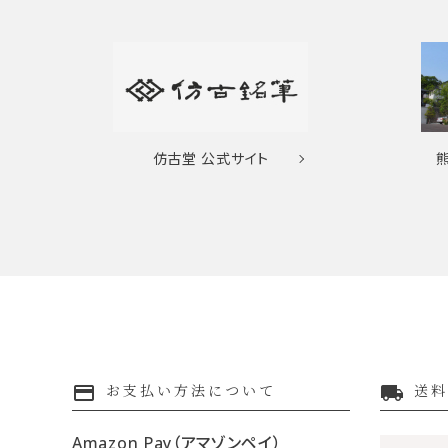
仿古堂
公式サイト
payment
local_shipping
お支払い方法について
送料
Amazon Pay（アマゾンペイ）