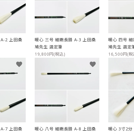
リップブラシ
贈り物（限定セット）
オプション・その他
洗顔ブラシ
A-2 上田桑
暖心 三号 細嫩長鋒 A-3 上田桑
暖心 四号 細
鳩先生 選定筆
鳩先生 選定
19,800円(税込)
16,500円(税
favorite
favorite
A-7 上田桑
暖心 八号 細嫩長鋒 A-8 上田桑
暖心 3寸2分 