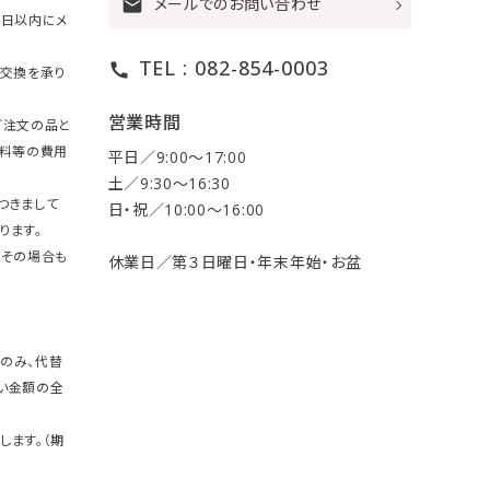
メールでのお問い合わせ
mail
7日以内にメ
TEL : 082-854-0003
call
・交換を承り
営業時間
ご注文の品と
送料等の費用
平日／9:00〜17:00
土／9:30〜16:30
つきまして
日・祝／10:00〜16:00
ります。
。その場合も
休業日／第３日曜日・年末年始・お盆
のみ、代替
い金額の全
します。（期