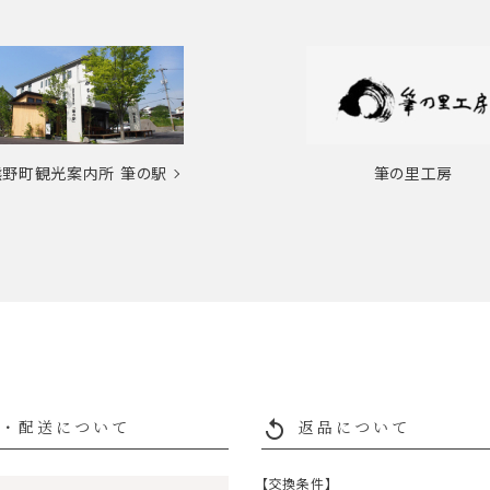
熊野町観光案内所
筆の駅
筆の里工房
replay
・配送について
返品について
【交換条件】