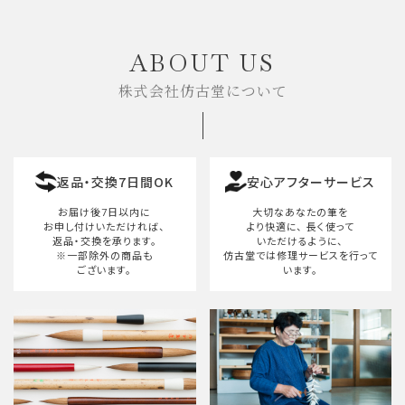
キーワード
ABOUT US
株式会社仿古堂について
カテゴリー
返品・交換7日間OK
安心アフターサービス
検索する
お届け後7日以内に
大切なあなたの筆を
お申し付けいただければ、
より快適に、
長く使って
返品・交換を承ります。
いただけるように、
※一部除外の商品も
仿古堂では修理サービスを行って
ございます。
います。