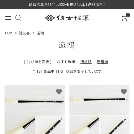
商品代金合計11,000円(税込)以上【送料無料】
0
menu
TOP
>
詩文書
>
遠鴎
遠鴎
ACCOUNT MENU
[ 並び順を変更 ]
-
おすすめ順
-
価格順
-
新着順
ようこそ ゲスト 様
全 [3] 商品中 [1-3] 商品を表示しています
ログイン
新規会員登録
favorite
favorite
商品一覧
用途で選ぶ
私たちについて