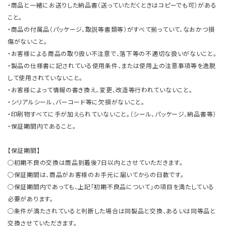
・商品と一緒にお送りした納品書（送っていただくときはコピーでも可）がある
こと。
・商品の付属品（パッケージ、取説等書類等）がすべて揃っていて、なおかつ損
傷がないこと。
・お客様による商品の取り扱い不注意で、落下等の不適切な扱いがないこと。
・製品の仕様書に記されている使用条件、または使用上の注意事項等を逸脱
して使用されていないこと。
・お客様によって情報の書き換え、変更、改造等行われていないこと。
・シリアルシール、バーコード等に欠損がないこと。
・印刷物すべてに手が加えられていないこと。（シール、パッケージ、納品書等）
・保証期間内であること。
【保証期間】
○初期不良の交換は商品到着後7日以内とさせていただきます。
○保証期間は、商品がお客様のお手元に届いてからの日数です。
○保証期間内であっても、上記「初期不良品について」の項目を満たしている
必要があります。
○条件が満たされていると判断した場合は同製品と交換、あるいは同等品と
交換させていただきます。