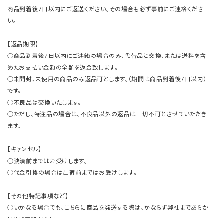
商品到着後7日以内にご返送ください。その場合も必ず事前にご連絡くださ
い。
【返品期限】
○商品到着後7日以内にご連絡の場合のみ、代替品と交換、または送料を含
めたお支払い金額の全額を返金致します。
○未開封、未使用の商品のみ返品可とします。（期間は商品到着後7日以内）
です。
○不良品は交換いたします。
○ただし、特注品の場合は、不良品以外の返品は一切不可とさせていただき
ます。
【キャンセル】
○決済前まではお受けします。
○代金引換の場合は出荷前まではお受けします。
【その他特記事項など】
○いかなる場合でも、こちらに商品を発送する際は、かならず弊社まであらか