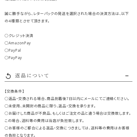
誠に勝手ながら、レターパックの発送を選択された場合の決済方法は、以下
の４種類とさせて頂きます。
○クレジット決済
○AmazonPay
○PayPal
○PayPay
返品について
replay
【交換条件】
○返品・交換される場合、商品到着後7日以内にメールにてご連絡ください。
○未使用、未開封の商品に限り、返品・交換を承ります。
○お届けした商品が不良品、もしくはご注文の品と違う場合は交換致します。
この場合、送料等の費用は当店が負担致します。
○お客様のご都合による返品・交換につきましては、送料等の費用はお客様
の負担となります。