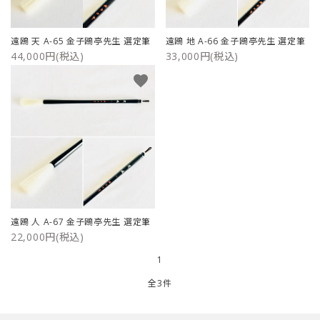
ご利用ガイド
遠鴎 天 A-65 金子鴎亭先生 選定筆
遠鴎 地 A-66 金子鴎亭先生 選定筆
44,000円(税込)
33,000円(税込)
プライバシーポリシー
favorite
特定商取引法について
お問い合わせ
遠鴎 人 A-67 金子鴎亭先生 選定筆
22,000円(税込)
1
全3件