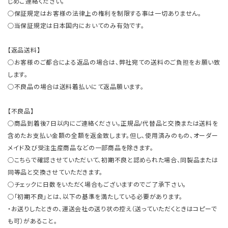
じめご連絡ください。
○保証規定はお客様の法律上の権利を制限する事は一切ありません。
○当保証規定は日本国内においてのみ有効です。
【返品送料】
○お客様のご都合による返品の場合は、弊社宛ての送料のご負担をお願い致
します。
○不良品の場合は送料着払いにて返品願います。
【不良品】
○商品到着後7日以内にご連絡ください。正規品/代替品と交換または送料を
含めたお支払い金額の全額を返金致します。但し、使用済みのもの、オーダー
メイド及び受注生産商品などの一部商品を除きます。
○こちらで確認させていただいて、初期不良と認められた場合、同製品または
同等品と交換させていただきます。
○チェックに日数をいただく場合もございますのでご了承下さい。
○「初期不良」とは、以下の基準を満たしている必要があります。
・お送りしたときの、運送会社の送り状の控え（送っていただくときはコピーで
も可）があること。