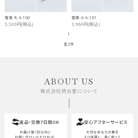
ご利用ガイド
雪浪 大 A-100
雪浪 小 A-101
5,500円(税込)
3,960円(税込)
プライバシーポリシー
1
特定商取引法について
全2件
お問い合わせ
キーワード
ABOUT US
株式会社仿古堂について
カテゴリー
返品・交換7日間OK
安心アフターサービス
検索する
お届け後7日以内に
大切なあなたの筆を
お申し付けいただければ、
より快適に、
長く使って