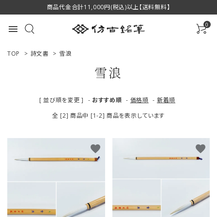
商品代金合計11,000円(税込)以上【送料無料】
0
menu
TOP
>
詩文書
>
雪浪
雪浪
ACCOUNT MENU
[ 並び順を変更 ]
-
おすすめ順
-
価格順
-
新着順
ようこそ ゲスト 様
全 [2] 商品中 [1-2] 商品を表示しています
ログイン
新規会員登録
favorite
favorite
商品一覧
用途で選ぶ
私たちについて