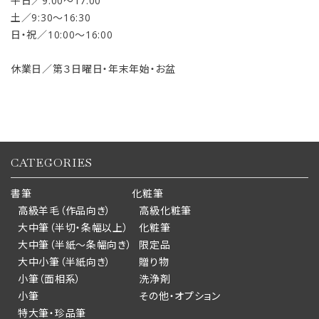
平日／9:00〜17:00
土／9:30〜16:30
日・祝／10:00〜16:00
休業日／第３日曜日・年末年始・お盆
CATEGORIES
書筆
化粧筆
高級羊毛（作品向き）
高級化粧筆
大中筆（半切・条幅以上）
化粧筆
大中筆（半紙～条幅向き）
限定品
大中小筆（半紙向き）
贈り物
小筆（面相系）
洗浄剤
小筆
その他・オプション
特大筆・珍品筆