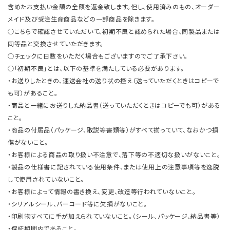
含めたお支払い金額の全額を返金致します。但し、使用済みのもの、オーダー
メイド及び受注生産商品などの一部商品を除きます。
○こちらで確認させていただいて、初期不良と認められた場合、同製品または
同等品と交換させていただきます。
○チェックに日数をいただく場合もございますのでご了承下さい。
○「初期不良」とは、以下の基準を満たしている必要があります。
・お送りしたときの、運送会社の送り状の控え（送っていただくときはコピーで
も可）があること。
・商品と一緒にお送りした納品書（送っていただくときはコピーでも可）がある
こと。
・商品の付属品（パッケージ、取説等書類等）がすべて揃っていて、なおかつ損
傷がないこと。
・お客様による商品の取り扱い不注意で、落下等の不適切な扱いがないこと。
・製品の仕様書に記されている使用条件、または使用上の注意事項等を逸脱
して使用されていないこと。
・お客様によって情報の書き換え、変更、改造等行われていないこと。
・シリアルシール、バーコード等に欠損がないこと。
・印刷物すべてに手が加えられていないこと。（シール、パッケージ、納品書等）
・保証期間内であること。