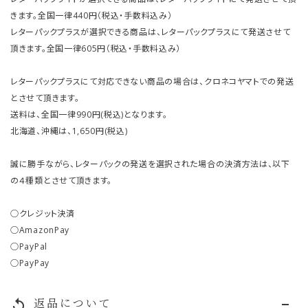
きます。全国一律440円（税込・手数料込み）
レターパックプラスが選択できる商品は、レターパックプラスにて発送させて
頂きます。全国一律605円（税込・手数料込み）
レターパックプラスにて対応できない商品の場合は、クロネコヤマトでの発送
とさせて頂きます。
送料は、全国一律990円(税込)となります。
北海道、沖縄は、1,650円(税込)
誠に勝手ながら、レターパックの発送を選択された場合の決済方法は、以下
の４種類とさせて頂きます。
○クレジット決済
○AmazonPay
○PayPal
○PayPay
返品について
replay