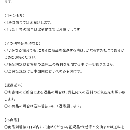
ます。
【キャンセル】
○決済前まではお受けします。
○代金引換の場合は出荷前まではお受けします。
【その他特記事項など】
○いかなる場合でも、こちらに商品を発送する際は、かならず弊社まであらか
じめご連絡ください。
○保証規定はお客様の法律上の権利を制限する事は一切ありません。
○当保証規定は日本国内においてのみ有効です。
【返品送料】
○お客様のご都合による返品の場合は、弊社宛ての送料のご負担をお願い致
します。
○不良品の場合は送料着払いにて返品願います。
【不良品】
○商品到着後7日以内にご連絡ください。正規品/代替品と交換または送料を