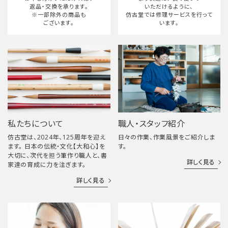
返品・交換を承ります。
いただけるように、
※一部除外の商品も
仿古堂では修理サービスを行って
ございます。
います。
私たちについて
職人・スタッフ紹介
仿古堂は、2024年、125周年を迎え
日々の作業、作業風景をご紹介しま
ます。 日本の伝統・文化【大和心】を
す。
大切に、次代を担う筆作り職人と、書
詳しく見る
家達の育成に力を注ぎます。
詳しく見る