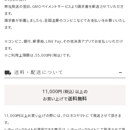
弊社発送の翌日、GMOペイメントサービスより請求書を郵送させていただき
ます。
請求書が到着しましたら、全国主要のコンビニなどでお支払いをお願いいたし
ます。
※コンビニ、銀行、郵便局、LINE Pay、その他決済アプリでお支払いいただけ
ます。
※ご利用上限額は、55,000円（税込）です。
送料・配送について
local_shipping
11,000
円（税込）以上の
送料無料
お買い上げで
11,000円以上お買い上げの際には、クロネコヤマトにて発送させて頂きま
す。
レターパックライトが選択できる商品は、レターパックライトにて発送させて頂